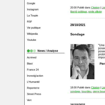
Google
20:00 Publié dans
Citation
|
Li
Instagram
liberté politique
,
emile ollivier
La Toupie
RSF
28/10/2021
Vie publique
Wikipedia
Sondage
Youtube
"Une
pose
News / Analyse
posen
prob
impo
Acrimed
Blast
Pie
France 24
Investig'action
L'Humanité
18:00 Publié dans
Citation
|
Li
Reporterre
sondage
,
bourdieu
,
pierre bou
Street Press
Vert
16/10/2021