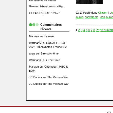
Guerre civile et yaourt allég...
22:17 Publié dans
Citation
|
Li
ET POURQUOI DONC ?
jaurès
,
capitalisme
,
jean jaurè
Commentaires
récents
1
2
3
4
5
6
7
8
Page suivan
Marwan
sur
La ruse
Warman69
sur
QUALIF - CM
2022 : Kazakhstan-France 0-2
ange
sur
Etre soi-même
Warman69
sur
The Cave
Marwan
sur
Chernobyl : HBO is
Back
JC Dubois
sur
The Vietnam War
JC Dubois
sur
The Vietnam War