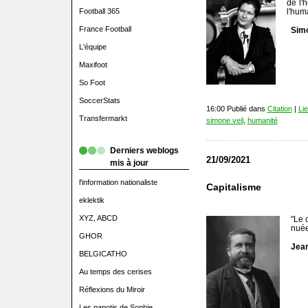
de l'
Football 365
l'hum
France Football
Simo
L'équipe
Maxifoot
So Foot
SoccerStats
16:00 Publié dans
Citation
|
Li
Transfermarkt
simone veil
,
humanité
Derniers weblogs
21/09/2021
mis à jour
l'information nationaliste
Capitalisme
eklektik
XYZ, ABCD
"Le 
nuée
GHOR
Jea
BELGICATHO
Au temps des cerises
Réflexions du Miroir
Les papotis de Sophie