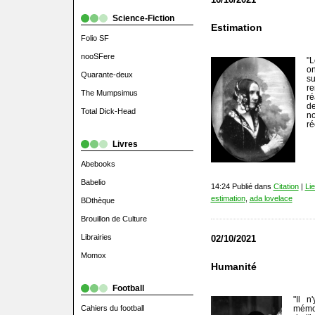
Science-Fiction
Estimation
Folio SF
nooSFere
"L
o
Quarante-deux
su
r
The Mumpsimus
ré
de
Total Dick-Head
n
ré
Livres
Abebooks
Babelio
14:24 Publié dans
Citation
|
Li
estimation
,
ada lovelace
BDthèque
Brouillon de Culture
Librairies
02/10/2021
Momox
Humanité
Football
"Il 
Cahiers du football
mémoi