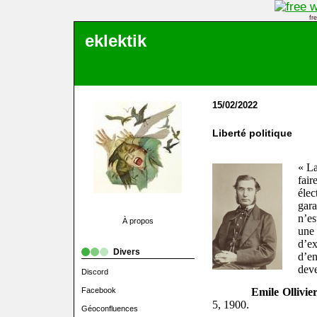
fr
eklektik
15/02/2022
Liberté politique
« La
fai
éle
gara
n’e
À propos
une
d’ex
Divers
d’e
deve
Discord
Facebook
Emile Ollivie
5, 1900.
Géoconfluences