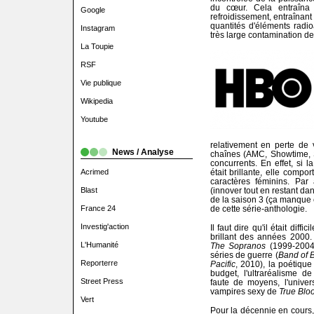
du cœur. Cela entraîna 
Google
refroidissement, entraînant
quantités d'éléments radi
Instagram
très large contamination de
La Toupie
RSF
Vie publique
Wikipedia
Youtube
relativement en perte de 
News / Analyse
chaînes (AMC, Showtime, St
concurrents. En effet, si 
Acrimed
était brillante, elle compo
caractères féminins. Par 
Blast
(innover tout en restant dan
de la saison 3 (ça manque c
France 24
de cette série-anthologie.
Investig'action
Il faut dire qu'il était dif
brillant des années 2000. 
L'Humanité
The Sopranos
(1999-2004
séries de guerre (
Band of 
Reporterre
Pacific
, 2010), la poétiqu
budget, l'ultraréalisme d
Street Press
faute de moyens, l'univ
vampires sexy de
True Blo
Vert
Pour la décennie en cours