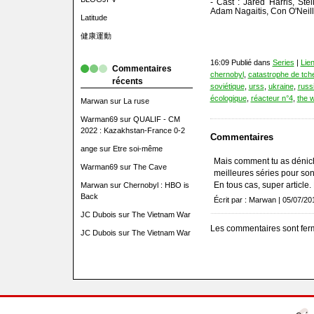
- Cast : Jared Harris, Ste
Adam Nagaitis, Con O'Neill
Latitude
健康運動
16:09 Publié dans
Series
|
Lie
Commentaires
chernobyl
,
catastrophe de tch
récents
soviétique
,
urss
,
ukraine
,
russ
écologique
,
réacteur n°4
,
the w
Marwan
sur
La ruse
Warman69
sur
QUALIF - CM
2022 : Kazakhstan-France 0-2
Commentaires
ange
sur
Etre soi-même
Mais comment tu as dénich
Warman69
sur
The Cave
meilleures séries pour son
En tous cas, super article. 
Marwan
sur
Chernobyl : HBO is
Back
Écrit par : Marwan | 05/07/20
JC Dubois
sur
The Vietnam War
Les commentaires sont fer
JC Dubois
sur
The Vietnam War