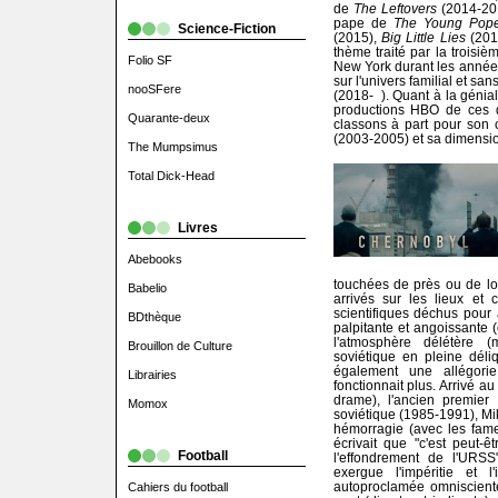
de
The Leftovers
(2014-201
pape de
The Young Pop
Science-Fiction
(2015),
Big Little Lies
(201
thème traité par la troisiè
Folio SF
New York durant les années 
sur l'univers familial et sa
nooSFere
(2018- ). Quant à la génia
productions HBO de ces d
Quarante-deux
classons à part pour son
(2003-2005) et sa dimensio
The Mumpsimus
Total Dick-Head
Livres
Abebooks
touchées de près ou de lo
Babelio
arrivés sur les lieux et
scientifiques déchus pour a
BDthèque
palpitante et angoissante (
l'atmosphère délétère (
Brouillon de Culture
soviétique en pleine dél
également une allégorie
Librairies
fonctionnait plus. Arrivé a
drame), l'ancien premier
Momox
soviétique (1985-1991), Mik
hémorragie (avec les fa
écrivait que "c'est peut-
Football
l'effondrement de l'URSS
exergue l'impéritie et l'
autoproclamée omniscient
Cahiers du football