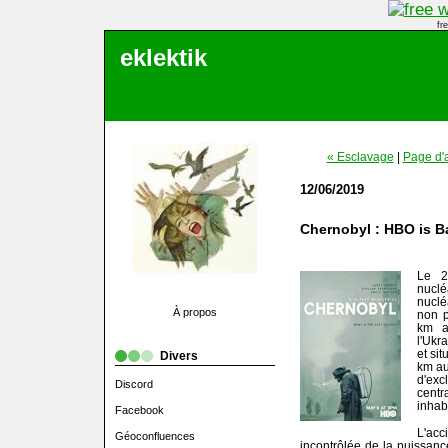
fr
eklektik
« Esclavage
|
Page d'
12/06/2019
Chernobyl : HBO is B
Le 2
nuclé
nuclé
À propos
non p
km a
l'Ukr
et si
Divers
km au
d'exc
Discord
centr
inhab
Facebook
L'acc
Géoconfluences
incontrôlée de la puissanc