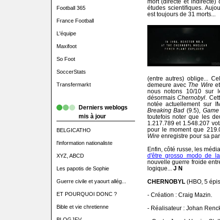
mort (directe et indirect
études scientifiques. Aujou
Football 365
est toujours de 31 morts...
France Football
L'équipe
Maxifoot
So Foot
SoccerStats
(entre autres) oblige... C
Transfermarkt
demeure avec
The Wire
e
nous notons 10/10 sur l
désormais
Chernobyl
. Cet
notée actuellement sur 
Derniers weblogs
Breaking Bad
(9.5),
Game 
mis à jour
toutefois noter que les d
1.217.789 et 1.548.207 vo
pour le moment que 219.
BELGICATHO
Wire
enregistre pour sa par
l'information nationaliste
Enfin, côté russe, les médi
d'être grosso modo de la
XYZ, ABCD
nouvelle guerre froide entr
logique...
J N
Les papotis de Sophie
Guerre civile et yaourt allég...
CHERNOBYL
(HBO, 5 épis
ET POURQUOI DONC ?
- Création : Craig Mazin.
Bible et vie chretienne
- Réalisateur : Johan Renck
BLOGJFV