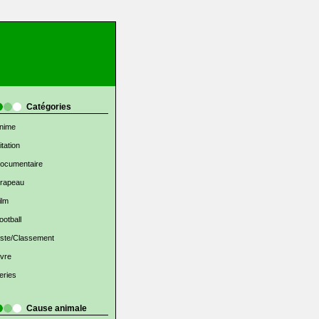
Catégories
nime
itation
ocumentaire
rapeau
ilm
ootball
iste/Classement
ivre
eries
Cause animale