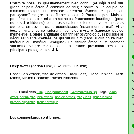
L'histoire pose un questionnement bien connu (et déjà traité sur
F
grand et petit écran ô combien de fois) : pourquoi un couple se
maintient malgré un dysfonctionnement évident et porté au
L
paroxysme? malgré la souffrance absolue? Pourquoi pas. Mais le
problème est que la mise en scène est franchement lourdingue (pour
N
ne pas dire hideuse), certaines situations tellement invraisemblables
que cela en devient grand-guignolesque (notamment le final). Et
in
O
fine
, un grand bémol sidérant : point de mystère (supposé tout de
même être la pierre angulaire d'un thriller psychologique) puisque le
P
décor est planté d'entrée, ce qui fait du film (sans aucun doute bien
inférieur au matériau d'origine) un thriller érotique faussement
P
sulfureux. Maigre consolation : la grande prestation des deux
principaux protagonistes.
J. N.
A
Deep Water
(Adrian Lyne, USA, 2022, 115 min)
A
Cast : Ben Affleck, Ana de Armas, Tracy Letts, Grace Jenkins, Dash
Mihok, Kristen Connolly, Rachel Blanchard.
A
A
17:02 Publié dans
Film
|
Lien permanent
|
Commentaires (0)
| Tags :
deep
C
water
,
adrian lyne
,
ben affleck
,
ana de armas
,
tracy letts
,
grace jenkins
,
patricia highsmith
,
thriller érotique
I
M
Les commentaires sont fermés.