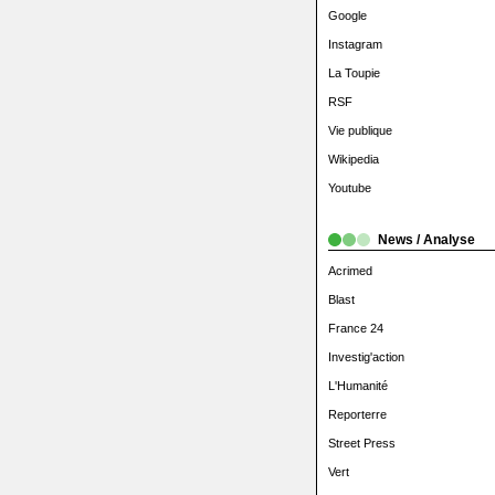
Google
Instagram
La Toupie
RSF
Vie publique
Wikipedia
Youtube
News / Analyse
Acrimed
Blast
France 24
Investig'action
L'Humanité
Reporterre
Street Press
Vert