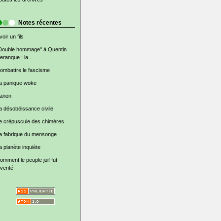
Notes récentes
voir un fils
Double hommage" à Quentin
eranque : la...
ombattre le fascisme
a panique woke
anon
a désobéissance civile
e crépuscule des chimères
a fabrique du mensonge
a planète inquiète
omment le peuple juif fut
nventé