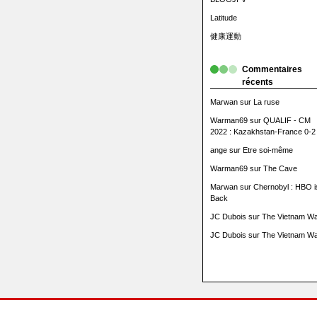
Latitude
健康運動
Commentaires
récents
Marwan
sur
La ruse
Warman69
sur
QUALIF - CM
2022 : Kazakhstan-France 0-2
ange
sur
Etre soi-même
Warman69
sur
The Cave
Marwan
sur
Chernobyl : HBO i
Back
JC Dubois
sur
The Vietnam Wa
JC Dubois
sur
The Vietnam Wa