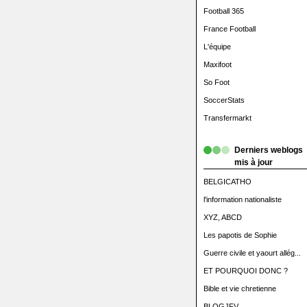
Football 365
France Football
L'équipe
Maxifoot
So Foot
SoccerStats
Transfermarkt
Derniers weblogs
mis à jour
BELGICATHO
l'information nationaliste
XYZ, ABCD
Les papotis de Sophie
Guerre civile et yaourt allég...
ET POURQUOI DONC ?
Bible et vie chretienne
BLOGJFV