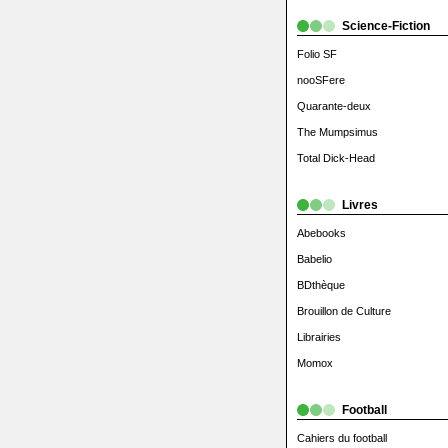
Science-Fiction
Folio SF
nooSFere
Quarante-deux
The Mumpsimus
Total Dick-Head
Livres
Abebooks
Babelio
BDthèque
Brouillon de Culture
Librairies
Momox
Football
Cahiers du football