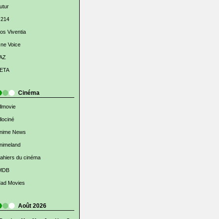
utur
 214
os Viventia
ne Voice
AZ
ETA
Cinéma
llmovie
llociné
nime News
nimeland
ahiers du cinéma
MDB
ad Movies
Août 2026