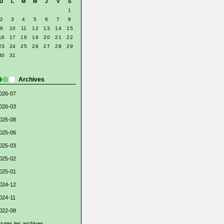
D
L
M
M
J
V
S
1
2
3
4
5
6
7
8
9
10
11
12
13
14
15
16
17
18
19
20
21
22
23
24
25
26
27
28
29
30
31
Archives
026-07
026-03
025-08
025-06
025-03
025-02
025-01
024-12
024-11
022-08
outes les archives