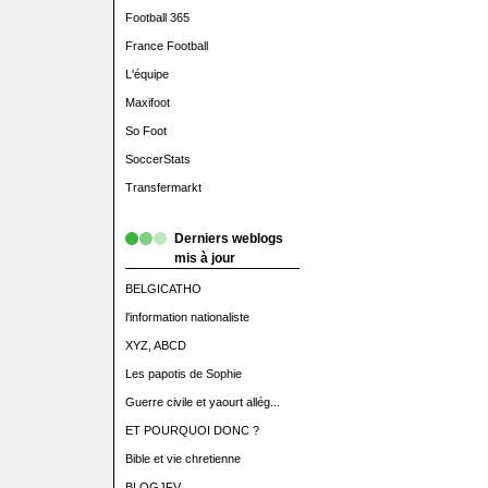
Football 365
France Football
L'équipe
Maxifoot
So Foot
SoccerStats
Transfermarkt
Derniers weblogs
mis à jour
BELGICATHO
l'information nationaliste
XYZ, ABCD
Les papotis de Sophie
Guerre civile et yaourt allég...
ET POURQUOI DONC ?
Bible et vie chretienne
BLOGJFV