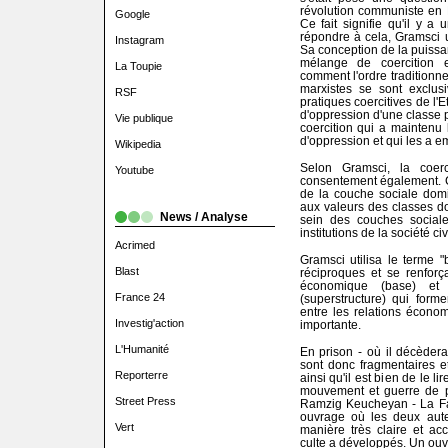
révolution communiste en
Google
Ce fait signifie qu'il y a
répondre à cela, Gramsci ut
Instagram
Sa conception de la puissan
mélange de coercition 
La Toupie
comment l'ordre traditionne
marxistes se sont exclus
RSF
pratiques coercitives de l
d'oppression d'une classe p
Vie publique
coercition qui a maintenu 
d'oppression et qui les a e
Wikipedia
Selon Gramsci, la coer
Youtube
consentement également. Ce
de la couche sociale domi
aux valeurs des classes d
News / Analyse
sein des couches sociale
institutions de la société civ
Acrimed
Gramsci utilisa le terme "b
Blast
réciproques et se renforç
économique (base) et l
France 24
(superstructure) qui forme
entre les relations économ
Investig'action
importante.
L'Humanité
En prison - où il décèdera
sont donc fragmentaires et 
Reporterre
ainsi qu'il est bien de le l
mouvement et guerre de po
Street Press
Ramzig Keucheyan - La Fab
ouvrage où les deux aute
Vert
manière très claire et ac
culte a développés. Un ou