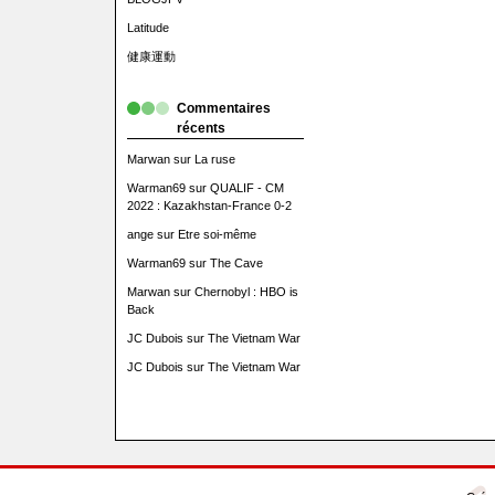
Latitude
健康運動
Commentaires
récents
Marwan
sur
La ruse
Warman69
sur
QUALIF - CM
2022 : Kazakhstan-France 0-2
ange
sur
Etre soi-même
Warman69
sur
The Cave
Marwan
sur
Chernobyl : HBO is
Back
JC Dubois
sur
The Vietnam War
JC Dubois
sur
The Vietnam War