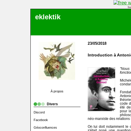
fr
eklektik
23/05/2018
Introduction à Anton
"Nou
foncti
Michel
condam
À propos
Fondat
Antoni
théori
code d
Divers
été de
pour l
Discord
philos
néo-marxiste des relations 
Facebook
On lui doit notamment le 
Géoconfluences
s'était posé une question