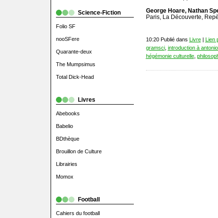
George Hoare, Nathan Sp
Science-Fiction
Paris, La Découverte, Repè
Folio SF
nooSFere
10:20 Publié dans
Livre
|
Lien
gramsci
,
introduction à antoni
Quarante-deux
hégémonie culturelle
,
philosop
The Mumpsimus
Total Dick-Head
Livres
Abebooks
Babelio
BDthèque
Brouillon de Culture
Librairies
Momox
Football
Cahiers du football