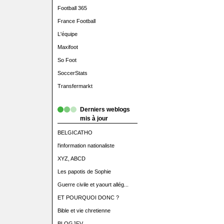
Football 365
France Football
L'équipe
Maxifoot
So Foot
SoccerStats
Transfermarkt
Derniers weblogs
mis à jour
BELGICATHO
l'information nationaliste
XYZ, ABCD
Les papotis de Sophie
Guerre civile et yaourt allég...
ET POURQUOI DONC ?
Bible et vie chretienne
BLOGJFV