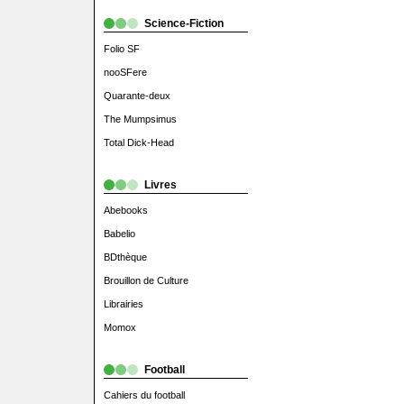
Science-Fiction
Folio SF
nooSFere
Quarante-deux
The Mumpsimus
Total Dick-Head
Livres
Abebooks
Babelio
BDthèque
Brouillon de Culture
Librairies
Momox
Football
Cahiers du football