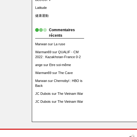
Latitude
健康運動
Commentaires
récents
Marwan
sur
La ruse
Warman69
sur
QUALIF - CM
2022 : Kazakhstan-France 0-2
ange
sur
Etre soi-même
Warman69
sur
The Cave
Marwan
sur
Chernobyl : HBO is
Back
JC Dubois
sur
The Vietnam War
JC Dubois
sur
The Vietnam War