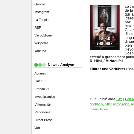
Google
Le tr
de la
Instagram
qui a
idées
La Toupie
nazi
maxim
RSF
Cela v
discu
Vie publique
long-
dirig
Wikipedia
bien 
Heyd
Youtube
Goeb
effréné a grandement partic
R. Hilal, JM Naoufal
News / Analyse
Führer und Verführer
(Joa
Acrimed
Blast
France 24
Investig'action
19:21 Publié dans
Film
|
Lien 
goebbels
,
hitler
,
iiième reich
,
al
L'Humanité
manipulation
Reporterre
Street Press
Vert