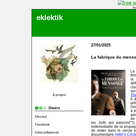
fr
eklektik
27/01/2025
La fabrique du mens
Le 
fil
la
déf
cla
su
À propos
The
il,
pr
Goe
Divers
à t
gai
Discord
de 
les Juifs qui paieront"?)
Facebook
indémodable de la propagan
de rester dans le cercle in
Géoconfluences
documentaire
Hitler's Circl