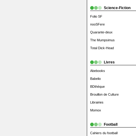
Science-Fiction
Folio SF
nooSFere
Quarante-deux
The Mumpsimus
Total Dick-Head
Livres
Abebooks
Babelio
BDthèque
Brouillon de Culture
Librairies
Momox
Football
Cahiers du football