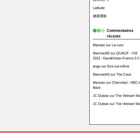
Latitude
健康運動
Commentaires
récents
Marwan
sur
La ruse
Warman69
sur
QUALIF - CM
2022 : Kazakhstan-France 0-2
ange
sur
Etre soi-même
Warman69
sur
The Cave
Marwan
sur
Chernobyl : HBO i
Back
JC Dubois
sur
The Vietnam Wa
JC Dubois
sur
The Vietnam Wa