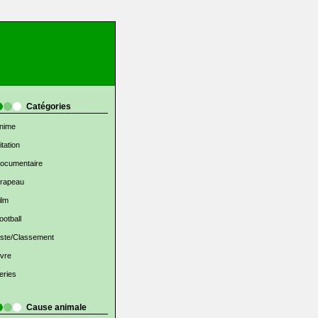
Catégories
nime
itation
ocumentaire
rapeau
ilm
ootball
iste/Classement
ivre
eries
Cause animale