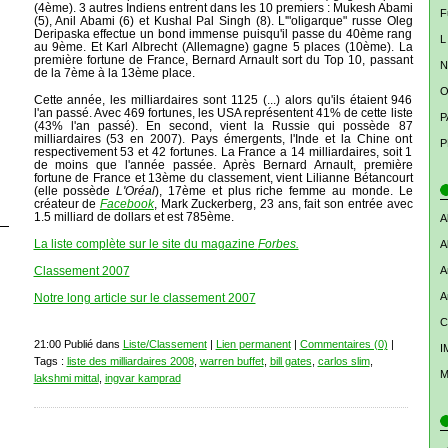
(4ème). 3 autres Indiens entrent dans les 10 premiers : Mukesh Abami
F
(5), Anil Abami (6) et Kushal Pal Singh (8). L'"oligarque" russe Oleg
Deripaska effectue un bond immense puisqu'il passe du 40ème rang
L
au 9ème. Et Karl Albrecht (Allemagne) gagne 5 places (10ème). La
première fortune de France, Bernard Arnault sort du Top 10, passant
N
de la 7ème à la 13ème place.
O
Cette année, les milliardaires sont 1125 (...) alors qu'ils étaient 946
l'an passé. Avec 469 fortunes, les USA représentent 41% de cette liste
P
(43% l'an passé). En second, vient la Russie qui possède 87
milliardaires (53 en 2007). Pays émergents, l'Inde et la Chine ont
P
respectivement 53 et 42 fortunes. La France a 14 milliardaires, soit 1
de moins que l'année passée. Après Bernard Arnault, première
fortune de France et 13ème du classement, vient Lilianne Bétancourt
(elle possède
L'Oréal
), 17ème et plus riche femme au monde. Le
créateur de
Facebook
, Mark Zuckerberg, 23 ans, fait son entrée avec
1.5 milliard de dollars et est 785ème.
A
La liste complète sur le site du magazine
Forbes.
A
Classement 2007
A
A
Notre long article sur le classement 2007
C
21:00 Publié dans
Liste/Classement
|
Lien permanent
|
Commentaires (0)
|
I
Tags :
liste des milliardaires 2008
,
warren buffet
,
bill gates
,
carlos slim
,
M
lakshmi mittal
,
ingvar kamprad