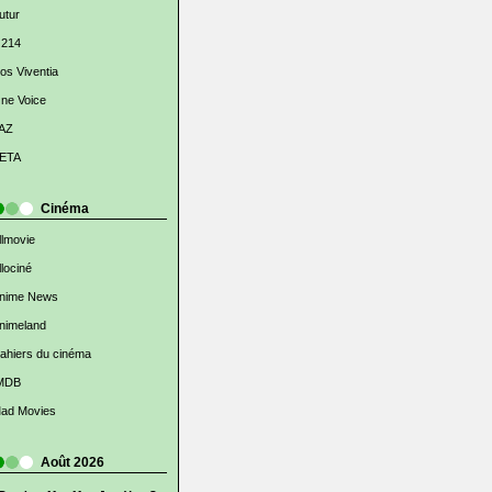
utur
 214
os Viventia
ne Voice
AZ
ETA
Cinéma
llmovie
llociné
nime News
nimeland
ahiers du cinéma
MDB
ad Movies
Août 2026