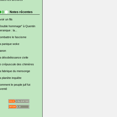
Notes récentes
voir un fils
Double hommage" à Quentin
eranque : la...
ombattre le fascisme
a panique woke
anon
a désobéissance civile
e crépuscule des chimères
a fabrique du mensonge
a planète inquiète
omment le peuple juif fut
nventé