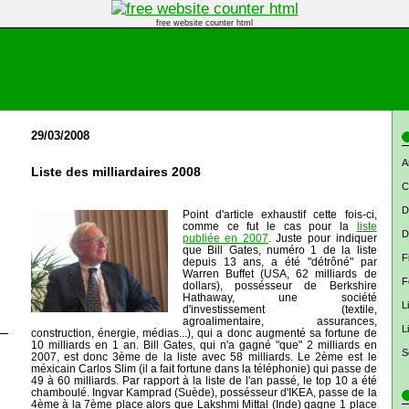
free website counter html
29/03/2008
A
Liste des milliardaires 2008
C
D
Point d'article exhaustif cette fois-ci,
comme ce fut le cas pour la
liste
D
publiée en 2007
. Juste pour indiquer
que Bill Gates, numéro 1 de la liste
F
depuis 13 ans, a été "détrôné" par
Warren Buffet (USA, 62 milliards de
F
dollars), possésseur de Berkshire
Hathaway, une société
L
d'investissement (textile,
agroalimentaire, assurances,
L
construction, énergie, médias...), qui a donc augmenté sa fortune de
10 milliards en 1 an. Bill Gates, qui n'a gagné "que" 2 milliards en
S
2007, est donc 3ème de la liste avec 58 milliards. Le 2ème est le
méxicain Carlos Slim (il a fait fortune dans la téléphonie) qui passe de
49 à 60 milliards. Par rapport à la liste de l'an passé, le top 10 a été
chamboulé. Ingvar Kamprad (Suède), possésseur d'IKEA, passe de la
4ème à la 7ème place alors que Lakshmi Mittal (Inde) gagne 1 place