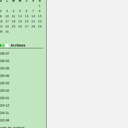
D
L
M
M
J
V
S
1
2
3
4
5
6
7
8
9
10
11
12
13
14
15
16
17
18
19
20
21
22
23
24
25
26
27
28
29
30
31
Archives
026-07
026-03
025-08
025-06
025-03
025-02
025-01
024-12
024-11
022-08
outes les archives