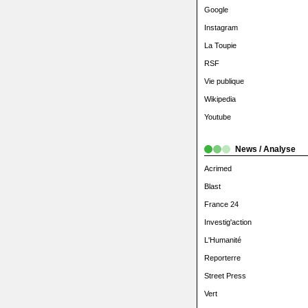
Google
Instagram
La Toupie
RSF
Vie publique
Wikipedia
Youtube
News / Analyse
Acrimed
Blast
France 24
Investig'action
L'Humanité
Reporterre
Street Press
Vert