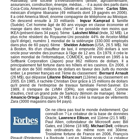
Hathaway, une société d'investissement (textile, agroalimentaire,
assurances, construction, énergie, médias... - il a aussi des parts dans
Coca-Cola, American Express, Gilette et autres). 3ème :
Carlos Slim
,
méxicain d'origine libanaise (49 milliards dont 19 gagnés en 2006).
Il a créé America Movil, énorme compagnie de téléphone au Méxique.
On descend ensuite à 33 milliards :
Ingvar Kamprad
& famille
(Suède). Cet homme âgé de 80 ans voyage en classe économie et
mange dans des restos "pas chers". Il ne possède rien moins que
IKEA (présent dans 34 pays). 5ème :
Lakshmi Mittal
(Inde, 32 M$). Le
plus riche résident du Royaume-Uni possède 44% de Arcelor-Mittal
(qu'il dirige), numéro 1 mondial de la sidérurgie (330.000 employés
dans plus de 60 pays). 6ème :
Sheldon Adelson
(USA, 26.5 M$). Né
à Boston, fils d'un chauffeur de taxi, il emprunte 200 dollars à son
oncle pour vendre des journaux à l'âge de 12 ans. En 1979, il crée le
salon mondial de l'informatique, COMDEX, qu'il revend en 1995 à la
Softbank Corporation (Japon) pour 862 millions de dollars. Il a
principalement fait fortune dans les hôtels et les casinos. En 2006, il
fait un don de 500 millions de dollars en faveur des Juifs du monde
entier. Le premier français est 7ème du classement :
Bernard Arnault
(26 M$), qui dépasse
Lilianne Bétancourt
(12ème) au classement en
2005. En 1985, il rachète Christian Dior grâce à 15 millions de dollars
qu'il prend de l'entreprise de travaux familiale Ferret-Savinel. En
1989, il s'empare de LVMH (OPA), son empire actuel. Comme
d'autres, c'est un grand pote de Sarkozy (témoin de mariage). 8ème :
Amancio Ortega
(Espagne, 24 M$). Il a créé la marque de vêtements
Zara (3000 magasins dans 64 pays).
On ne citera pas tout le monde évidemment. Qui
connaît-on ? Le créateur de la base de données
Oracle,
Lawrence
Ellison
, est 11ème (21.5 M$) ;
Paul Allen, cofondateur de Microsoft avec Bill
Gates, est 19ème (18 M$).
Michael Dell
, créteurs
des ordinateurs du même nom est 30ème.
Troisième fortune de France en 2006, François
Pinault (Printemps, La Redoute..) est en 34ème posture. Le créateur