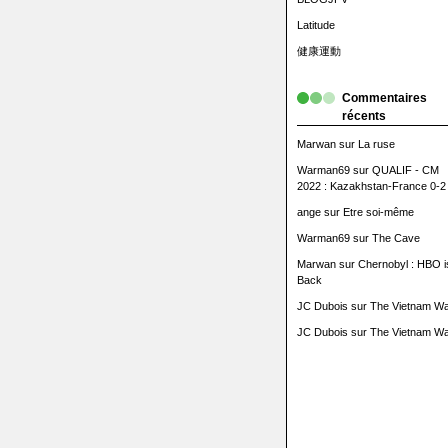
Latitude
健康運動
Commentaires
récents
Marwan
sur
La ruse
Warman69
sur
QUALIF - CM
2022 : Kazakhstan-France 0-2
ange
sur
Etre soi-même
Warman69
sur
The Cave
Marwan
sur
Chernobyl : HBO i
Back
JC Dubois
sur
The Vietnam Wa
JC Dubois
sur
The Vietnam Wa