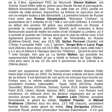
de la X-Box, également PDG de Microsoft,
Steven Ballmer
, est
31ème. Avant d'être jetté en prison pour fraude fiscale et escroquerie,
Mikhaïl Khodorkovski était 7ème de cette liste en 2003 (arrêté en
octobre de cette année). Aujourd'hui, sa fortune ne vaut plus rien et
son ex-empire Ioukos a été démantelé. La première fortune de Russie
n'est autre que
Roman Abramovitch
, "Monsieur Chelsea", la
quarantaine (et 5 enfants) et 18.7 M$ à son actif (16ème). Il s'enrichit
au début des années 90 grâce aux privatisations en Russie. Il
possède la compagnie pétrolière Sibneft, qu'il revendra à Boris
Bereszovski avant de mettre les voiles et de s'installer à Londres, où il
a racheté le quartier de Chelsea ainsi que le club du même nom. Il est
également gouverneur de la région de Tchoukotka, en Russie
(Extrême-Orient). Avec ses 18.8 M$,
Stefan Persson
(Suède) est
17ème. Il possède H&M. Les 2 "génies",
Sergei Brin
et
Larry Page
sont 26èmes (tous deux ont 16.6 M$). Ils sont entrés dans cette liste il
y a 2 ans et étaient à l'époque dans les 700èmes... Qu'ont-ils donc fait
? créé Google, rien que ça. La famille
Walton
, qui possède les
supermarchés Walt-Mart et qui a hérité la fortune de Sam Walton,
n'est plus dans le top 10 (ils sont 5 personnes de la 23ème à la
29ème place).
Avant son assassinat en 2005, l'ex-premier ministre libanais Rafic
Hariri était 101ème en 2004. Sa femme et ses enfants ont donc hérité
de sa fortune. Il est étonnant de voir qu'ils ne sont pas tous inscrits sur
Forbes avec la même nationalité ; ils sont tous libanais mais
possèdent d'autres nationalités : Saad, l'aîné (407ème, Arabie
Saoudite), Bahaa (432ème, Suisse), Ayman (618, Arabie Saoudite),
Fahd (618, Liban), Nazek, épouse (891, Liban). Les Russes sont
nombreux, on retrouve donc les fameux oligarques qui se sont
enrichis durant les années 90 :
Vladimir Lisin
(36ème, possède
Novolipetsk, le géant du métal),
Vladimir Potanin
et
Mikhail
Prokhorov
(38èmes tous les deux, 13.5 M$ chacun), possédent
Norilsk Nickel, autre géant du métal,
Oleg Deripaska
(40ème),
possède Rusal, premier producteur mondial d'aluminium - il n'a que