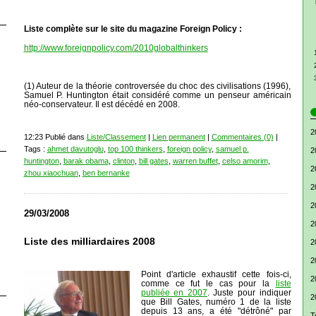
Liste complète sur le site du magazine Foreign Policy :
http://www.foreignpolicy.com/2010globalthinkers
(1) Auteur de la théorie controversée du choc des civilisations (1996),
Samuel P. Huntington était considéré comme un penseur américain
néo-conservateur. Il est décédé en 2008.
2
12:23 Publié dans
Liste/Classement
|
Lien permanent
|
Commentaires (0)
|
Tags :
ahmet davutoglu
,
top 100 thinkers
,
foreign policy
,
samuel p.
2
huntington
,
barak obama
,
clinton
,
bill gates
,
warren buffet
,
celso amorim
,
2
zhou xiaochuan
,
ben bernanke
2
2
29/03/2008
2
Liste des milliardaires 2008
2
2
Point d'article exhaustif cette fois-ci,
2
comme ce fut le cas pour la
liste
publiée en 2007
. Juste pour indiquer
2
que Bill Gates, numéro 1 de la liste
depuis 13 ans, a été "détrôné" par
T