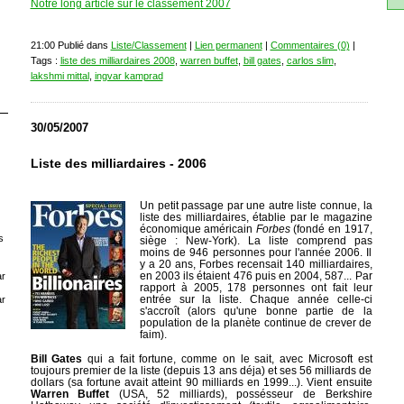
Notre long article sur le classement 2007
21:00 Publié dans
Liste/Classement
|
Lien permanent
|
Commentaires (0)
|
Tags :
liste des milliardaires 2008
,
warren buffet
,
bill gates
,
carlos slim
,
lakshmi mittal
,
ingvar kamprad
30/05/2007
Liste des milliardaires - 2006
Un petit passage par une autre liste connue, la
liste des milliardaires, établie par le magazine
économique américain
Forbes
(fondé en 1917,
s
siège : New-York). La liste comprend pas
moins de 946 personnes pour l'année 2006. Il
y a 20 ans, Forbes recensait 140 milliardaires,
en 2003 ils étaient 476 puis en 2004, 587... Par
r
rapport à 2005, 178 personnes ont fait leur
entrée sur la liste. Chaque année celle-ci
r
s'accroît (alors qu'une bonne partie de la
population de la planète continue de crever de
faim).
Bill Gates
qui a fait fortune, comme on le sait, avec Microsoft est
toujours premier de la liste (depuis 13 ans déja) et ses 56 milliards de
dollars (sa fortune avait atteint 90 milliards en 1999...). Vient ensuite
Warren Buffet
(USA, 52 milliards), possésseur de Berkshire