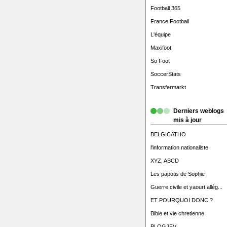
Football 365
France Football
L'équipe
Maxifoot
So Foot
SoccerStats
Transfermarkt
Derniers weblogs
mis à jour
BELGICATHO
l'information nationaliste
XYZ, ABCD
Les papotis de Sophie
Guerre civile et yaourt allég...
ET POURQUOI DONC ?
Bible et vie chretienne
BLOGJFV