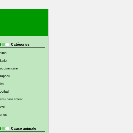
Catégories
nime
itation
ocumentaire
rapeau
ilm
ootball
iste/Classement
ivre
eries
Cause animale