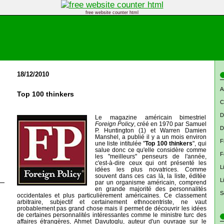
free website counter html
18/12/2010
A
Top 100 thinkers
C
D
Le magazine américain bimestriel
Foreign Policy
, créé en 1970 par Samuel
D
P. Huntington (1) et Warren Damien
Manshel, a publié il y a un mois environ
F
une liste intitulée "
Top 100 thinkers
", qui
salue donc ce qu'elle considère comme
F
les "meilleurs" penseurs de l'année,
c'est-à-dire ceux qui ont présenté les
L
idées les plus novatrices. Comme
souvent dans ces cas là, la liste, éditée
L
par un organisme américain, comprend
en grande majorité des personnalités
S
occidentales et plus particulièrement américaines. Ce classement
arbitraire, subjectif et certainement ethnocentriste, ne vaut
probablement pas grand chose mais il permet de découvrir les idées
de certaines personnalités intéressantes comme le ministre turc des
affaires étrangères, Ahmet Davutoglu, auteur d'un ouvrage sur le