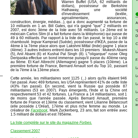
Warren Buffet (USA, 62 milliards de
dollars), possésseur de Berkshire
Hathaway, une société
d'investissement (textile,
agroalimentaire, assurances,
construction, énergie, médias...), qui a donc augmenté sa fortune de
A
10 milliards en 1 an. Bill Gates, qui n'a gagné "que" 2 milliards en
2007, est donc 3ème de la liste avec 58 milliards. Le 2ème est le
"
méxicain Carlos Slim (il a fait fortune dans la téléphonie) qui passe de
D
49 à 60 milliards. Par rapport à la liste de l'an passé, le top 10 a été
chamboulé. Ingvar Kamprad (Suède), possésseur d'IKEA, passe de la
C
4ème à la 7ème place alors que Lakshmi Mittal (Inde) gagne 1 place
(4ème). 3 autres Indiens entrent dans les 10 premiers : Mukesh Abami
L
(5), Anil Abami (6) et Kushal Pal Singh (8). L'"oligarque" russe Oleg
Deripaska effectue un bond immense puisqu'il passe du 40ème rang
F
au 9ème. Et Karl Albrecht (Allemagne) gagne 5 places (10ème). La
première fortune de France, Bernard Arnault sort du Top 10, passant
L
de la 7ème à la 13ème place.
L
Cette année, les milliardaires sont 1125 (...) alors qu'ils étaient 946
l'an passé. Avec 469 fortunes, les USA représentent 41% de cette liste
L
(43% l'an passé). En second, vient la Russie qui possède 87
milliardaires (53 en 2007). Pays émergents, l'Inde et la Chine ont
L
respectivement 53 et 42 fortunes. La France a 14 milliardaires, soit 1
de moins que l'année passée. Après Bernard Arnault, première
C
fortune de France et 13ème du classement, vient Lilianne Bétancourt
i
(elle possède
L'Oréal
), 17ème et plus riche femme au monde. Le
créateur de
Facebook
, Mark Zuckerberg, 23 ans, fait son entrée avec
1.5 milliard de dollars et est 785ème.
La liste complète sur le site du magazine
Forbes.
Classement 2007