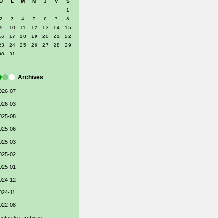
D
L
M
M
J
V
S
1
2
3
4
5
6
7
8
9
10
11
12
13
14
15
16
17
18
19
20
21
22
23
24
25
26
27
28
29
30
31
Archives
026-07
026-03
025-08
025-06
025-03
025-02
025-01
024-12
024-11
022-08
outes les archives