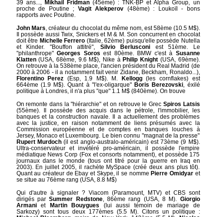
39 ans...,
Mikhail Fridman
(45ème) : TNK-BP et Alpha Group, un
proche de Poutine ;
Vagit Alekperov
(48ème) : Loukoïl - bons
rapports avec Poutine.
John Mars
, créateur du chocolat du même nom, est 58ème (10.5 M$).
Il possède aussi Twix, Snickers et M & M. Son concurrent en chocolat
doit être
Michelle Ferrero
(Italie, 62ème) puisqu'elle possède Nutella
et Kinder. "Bouffon attitré",
Silvio Berlusconi
est 51ème. Le
"philanthrope"
Georges Soros
est 80ème. BMW c'est à
Susanne
Klatten
(USA, 68ème, 9.6 M$), Nike à
Philip Knight
(USA, 69ème).
On retrouve à la 538ème place, l'ancien président du Real Madrid (de
2000 à 2006 - il a notamment fait venir Zidane, Beckham, Ronaldo...),
Florentino Perez
(Esp, 1.9 M$). M.
Kellogg
(les cornflakes) est
664ème (1.9 M$). Quant à "l'ex-oligarque"
Boris Berezovski
, éxilé
politique à Londres, il n'a plus "que" 1.1 M$ (840ème). On trouve
On remonte dans la "hiérarchie" et on retrouve le Grec
Spiros Latsis
(55ème). Il possède des acquis dans le pétrole, l'immobilier, les
banques et la construction navale. Il a actuellement des problèmes
avec la justice, en raison notamment de liens présumés avec la
Commission européenne et de comptes en banques louches à
Jersey, Monaco et Luxembourg. Le bien connu "magnat de la presse"
Rupert Murdoch
(il est anglo-australo-américain) est 73ème (9 M$).
Ultra-conservateur et invétéré pro-américain, il possède l'empire
médiatique News Corp (Fox et consorts notamment), et possède 175
journaux dans le monde (tous ont titré pour la guerre en Iraq en
2003). En juillet 2005, il rachète MySpace (créé deux ans plus tôt).
Quant au créateur de Ebay et Skype, il se nomme
Pierre Omidyar
et
se situe au 76ème rang (USA, 8.8 M$)
Qui d'autre à signaler ? Viacom (Paramount, MTV) et CBS sont
dirigés par
Summer Redstone
, 86ème rang (USA, 8 M).
Giorgio
Armani
et
Martin Bouygues
(lui aussi témoin de mariage de
Sarkozy) sont tous deux 177èmes (5.5 M). Citons un politique :