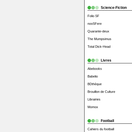
Science-Fiction
Folio SF
nooSFere
Quarante-deux
The Mumpsimus
Total Dick-Head
Livres
Abebooks
Babelio
BDthèque
Brouillon de Culture
Librairies
Momox
Football
Cahiers du football