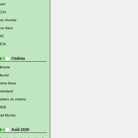
utur
 214
os Viventia
ne Voice
AZ
ETA
Cinéma
llmovie
llociné
nime News
nimeland
ahiers du cinéma
MDB
ad Movies
Août 2026