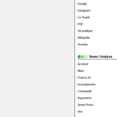
Google
Instagram
La Toupie
RSF
Vie publique
Wikipedia
Youtube
News / Analyse
Acrimed
Blast
France 24
Investig'action
L'Humanité
Reporterre
Street Press
Vert