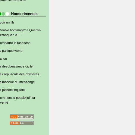
Notes récentes
voir un fils
Double hommage" à Quentin
eranque : la...
ombattre le fascisme
a panique woke
anon
a désobéissance civile
e crépuscule des chimères
a fabrique du mensonge
a planète inquiète
omment le peuple juif fut
nventé