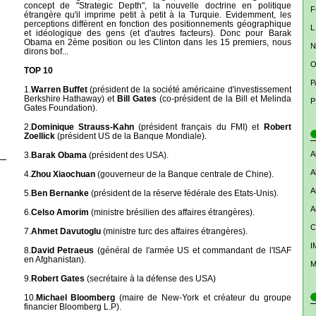
concept de "Strategic Depth", la nouvelle doctrine en politique
F
étrangère qu'il imprime petit à petit à la Turquie. Evidemment, les
perceptions diffèrent en fonction des positionnements géographique
L
et idéologique des gens (et d'autres facteurs). Donc pour Barak
Obama en 2ème position ou les Clinton dans les 15 premiers, nous
N
dirons bof...
O
TOP 10
P
1.
Warren Buffet
(président de la société américaine d'investissement
Berkshire Hathaway) et
Bill Gates
(co-président de la Bill et Melinda
P
Gates Foundation).
2.
Dominique Strauss-Kahn
(président français du FMI) et
Robert
Zoellick
(président US de la Banque Mondiale).
A
3.
Barak Obama
(président des USA).
A
4.
Zhou Xiaochuan
(gouverneur de la Banque centrale de Chine).
A
5.
Ben Bernanke
(président de la réserve fédérale des Etats-Unis).
A
6.
Celso Amorim
(ministre brésilien des affaires étrangères).
C
7.
Ahmet Davutoglu
(ministre turc des affaires étrangères).
I
8.
David Petraeus
(général de l'armée US et commandant de l'ISAF
en Afghanistan).
M
9.
Robert Gates
(secrétaire à la défense des USA)
10.
Michael Bloomberg
(maire de New-York et créateur du groupe
financier Bloomberg L.P).