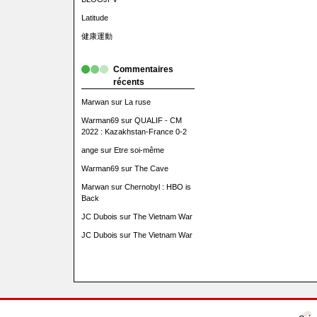
Latitude
健康運動
Commentaires
récents
Marwan
sur
La ruse
Warman69
sur
QUALIF - CM
2022 : Kazakhstan-France 0-2
ange
sur
Etre soi-même
Warman69
sur
The Cave
Marwan
sur
Chernobyl : HBO is
Back
JC Dubois
sur
The Vietnam War
JC Dubois
sur
The Vietnam War