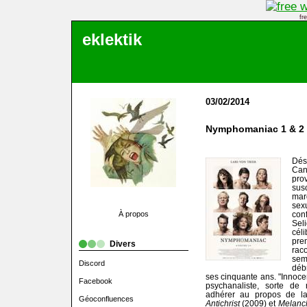
fr
eklektik
03/02/2014
Nymphomaniac 1 & 2
Dés
Can
pro
susc
marq
sex
À propos
con
Sel
cél
pre
Divers
rac
sem
Discord
déb
ses cinquante ans. "Innocen
Facebook
psychanaliste, sorte de
adhérer au propos de la
Géoconfluences
Antichrist
(2009) et
Melanc