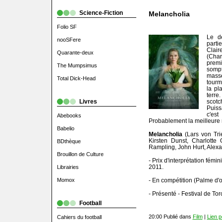
Science-Fiction
Melancholia
Folio SF
Le d
nooSFere
part
Clair
Quarante-deux
(Cha
prem
The Mumpsimus
somp
mass
Total Dick-Head
tourm
la pl
terr
Livres
scot
Puiss
c'es
Abebooks
Probablement la meilleure r
Babelio
Melancholia
(Lars von Tri
Kirsten Dunst, Charlotte 
BDthèque
Rampling, John Hurt, Alexa
Brouillon de Culture
- Prix d'interprétation fémi
2011.
Librairies
Momox
- En compétition (Palme d'o
- Présenté - Festival de To
Football
20:00 Publié dans
Film
|
Lien 
Cahiers du football