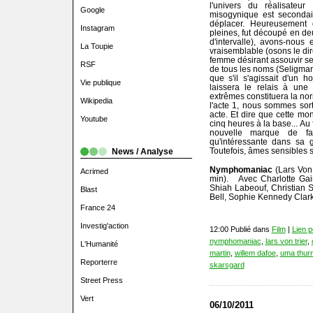
l'univers du réalisateu
Google
misogynique est secondair
déplacer. Heureusement 
Instagram
pleines, fut découpé en deu
d'intervalle), avons-nous 
La Toupie
vraisemblable (osons le dire
femme désirant assouvir ses
RSF
de tous les noms (Seligman f
que s'il s'agissait d'un 
Vie publique
laissera le relais à un
extrêmes constituera la nor
Wikipedia
l'acte 1, nous sommes sort
acte. Et dire que cette mo
Youtube
cinq heures à la base... Au 
nouvelle marque de fa
qu'intéressante dans sa g
Toutefois, âmes sensibles s
News / Analyse
Nymphomaniac
(Lars Von 
Acrimed
min). Avec Charlotte Gain
Shiah Labeouf, Christian 
Blast
Bell, Sophie Kennedy Clark
France 24
Investig'action
12:00 Publié dans
Film
|
Lien 
nymphomaniac
,
lars von trier
,
L'Humanité
martin
,
willem dafoe
,
uma thur
Reporterre
skarsgard
Street Press
Vert
06/10/2011