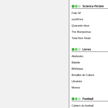
Science-Fiction
Folio SF
nooSFere
Quarante-deux
The Mumpsimus
Total Dick-Head
Livres
Abebooks
Babelio
BDthèque
Brouillon de Culture
Librairies
Momox
Football
Cahiers du football