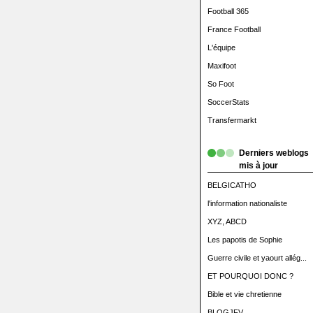
Football 365
France Football
L'équipe
Maxifoot
So Foot
SoccerStats
Transfermarkt
Derniers weblogs
mis à jour
BELGICATHO
l'information nationaliste
XYZ, ABCD
Les papotis de Sophie
Guerre civile et yaourt allég...
ET POURQUOI DONC ?
Bible et vie chretienne
BLOGJFV