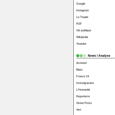
Google
Instagram
La Toupie
RSF
Vie publique
Wikipedia
Youtube
News / Analyse
Acrimed
Blast
France 24
Investig'action
L'Humanité
Reporterre
Street Press
Vert