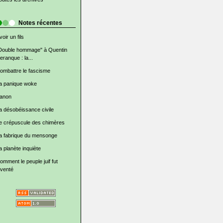
Notes récentes
voir un fils
Double hommage" à Quentin
eranque : la...
ombattre le fascisme
a panique woke
anon
a désobéissance civile
e crépuscule des chimères
a fabrique du mensonge
a planète inquiète
omment le peuple juif fut
nventé