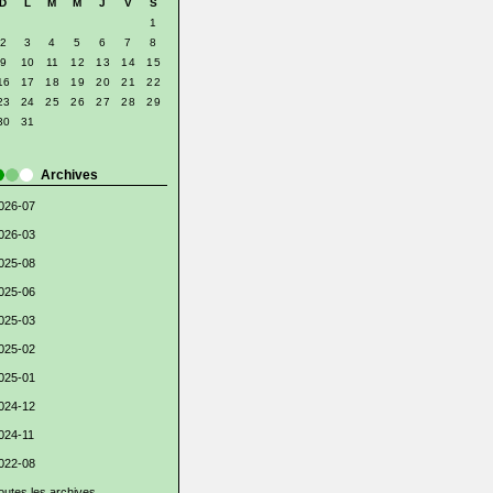
D
L
M
M
J
V
S
1
2
3
4
5
6
7
8
9
10
11
12
13
14
15
16
17
18
19
20
21
22
23
24
25
26
27
28
29
30
31
Archives
026-07
026-03
025-08
025-06
025-03
025-02
025-01
024-12
024-11
022-08
outes les archives