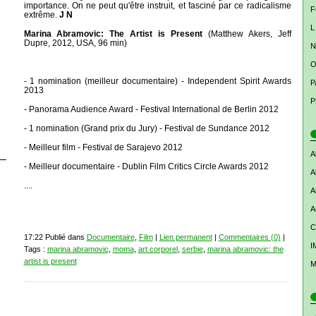
importance. On ne peut qu'être instruit, et fasciné par ce radicalisme
F
extrême.
J N
L
Marina Abramovic: The Artist is Present
(Matthew Akers, Jeff
Dupre, 2012, USA, 96 min)
N
O
- 1 nomination (meilleur documentaire) - Independent Spirit Awards
P
2013
P
- Panorama Audience Award - Festival International de Berlin 2012
- 1 nomination (Grand prix du Jury) - Festival de Sundance 2012
- Meilleur film - Festival de Sarajevo 2012
A
- Meilleur documentaire - Dublin Film Critics Circle Awards 2012
A
....
A
A
C
17:22 Publié dans
Documentaire
,
Film
|
Lien permanent
|
Commentaires (0)
|
I
Tags :
marina abramovic
,
moma
,
art corporel
,
serbie
,
marina abramovic: the
artist is present
M