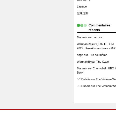
Latitude
健康運動
Commentaires
récents
Marwan
sur
La ruse
Warman69
sur
QUALIF - CM
2022 : Kazakhstan-France 0-2
ange
sur
Etre soi-même
Warman69
sur
The Cave
Marwan
sur
Chernobyl : HBO i
Back
JC Dubois
sur
The Vietnam Wa
JC Dubois
sur
The Vietnam Wa