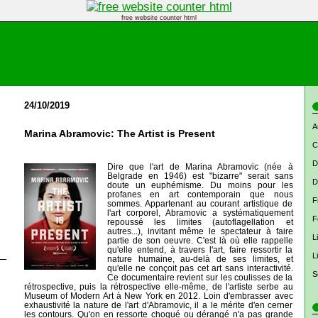
free website counter html
24/10/2019
A
Marina Abramovic: The Artist is Present
C
D
Dire que l'art de Marina Abramovic (née à
Belgrade en 1946) est "bizarre" serait sans
D
doute un euphémisme. Du moins pour les
profanes en art contemporain que nous
F
sommes. Appartenant au courant artistique de
l'art corporel, Abramovic a systématiquement
F
repoussé les limites (autoflagellation et
autres...), invitant même le spectateur à faire
L
partie de son oeuvre. C'est là où elle rappelle
qu'elle entend, à travers l'art, faire ressortir la
L
nature humaine, au-delà de ses limites, et
qu'elle ne conçoit pas cet art sans interactivité.
S
Ce documentaire revient sur les coulisses de la
rétrospective, puis la rétrospective elle-même, de l'artiste serbe au
Museum of Modern Art à New York en 2012. Loin d'embrasser avec
exhaustivité la nature de l'art d'Abramovic, il a le mérite d'en cerner
les contours. Qu'on en ressorte choqué ou dérangé n'a pas grande