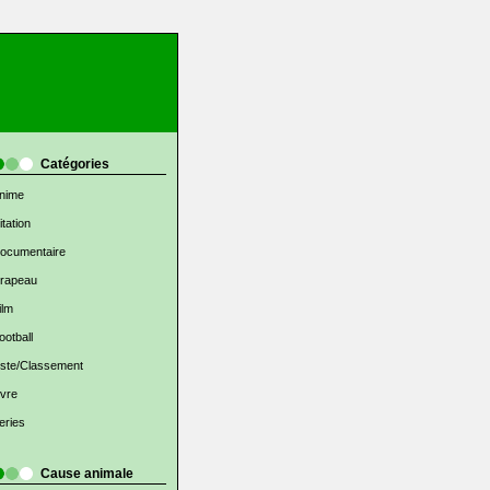
Catégories
nime
itation
ocumentaire
rapeau
ilm
ootball
iste/Classement
ivre
eries
Cause animale