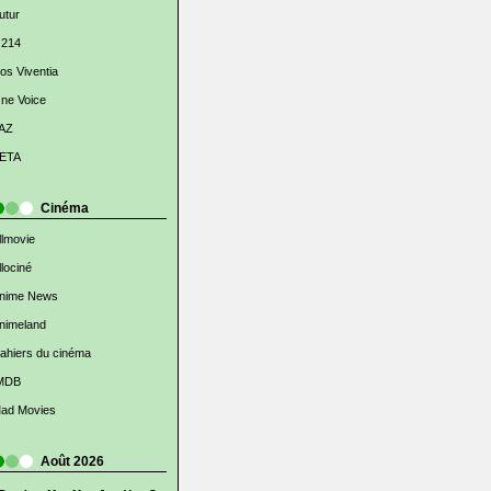
utur
 214
os Viventia
ne Voice
AZ
ETA
Cinéma
llmovie
llociné
nime News
nimeland
ahiers du cinéma
MDB
ad Movies
Août 2026