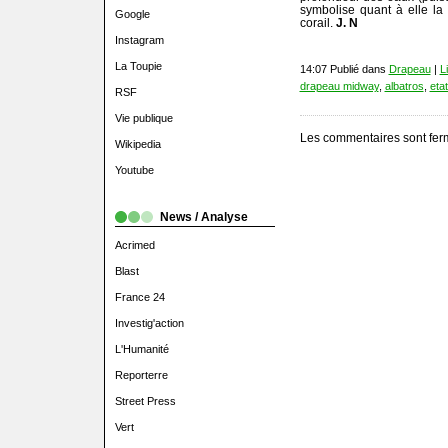
symbolise quant à elle la 
Google
corail.
J. N
Instagram
La Toupie
14:07 Publié dans
Drapeau
|
L
drapeau midway
,
albatros
,
eta
RSF
Vie publique
Les commentaires sont fer
Wikipedia
Youtube
News / Analyse
Acrimed
Blast
France 24
Investig'action
L'Humanité
Reporterre
Street Press
Vert