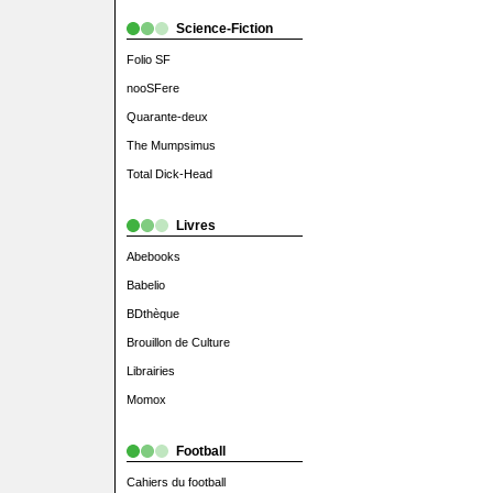
Science-Fiction
Folio SF
nooSFere
Quarante-deux
The Mumpsimus
Total Dick-Head
Livres
Abebooks
Babelio
BDthèque
Brouillon de Culture
Librairies
Momox
Football
Cahiers du football