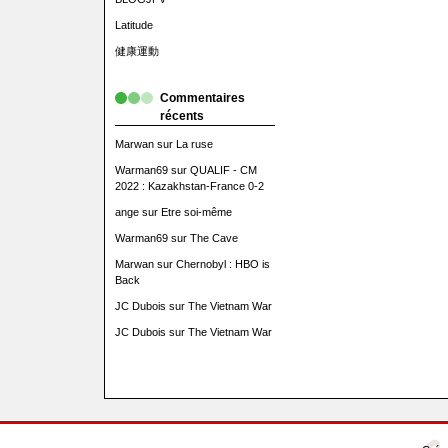
Latitude
健康運動
Commentaires
récents
Marwan
sur
La ruse
Warman69
sur
QUALIF - CM
2022 : Kazakhstan-France 0-2
ange
sur
Etre soi-même
Warman69
sur
The Cave
Marwan
sur
Chernobyl : HBO is
Back
JC Dubois
sur
The Vietnam War
JC Dubois
sur
The Vietnam War