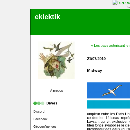
fr
eklektik
« Les pays autorisant l
21/07/2010
Midway
À propos
Divers
Discord
ampleur entre les Etats-Uni
ce dernier. L'oiseau repr
Facebook
Laysan, qui vit exclusive
bleu foncé symbolise le ciel
Géoconfluences
profondeur des eaux (puisq