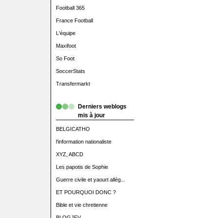
Football 365
France Football
L'équipe
Maxifoot
So Foot
SoccerStats
Transfermarkt
Derniers weblogs
mis à jour
BELGICATHO
l'information nationaliste
XYZ, ABCD
Les papotis de Sophie
Guerre civile et yaourt allég...
ET POURQUOI DONC ?
Bible et vie chretienne
BLOGJFV