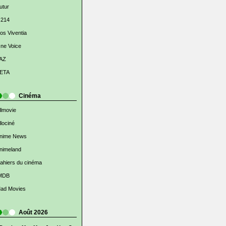
utur
 214
os Viventia
ne Voice
AZ
ETA
Cinéma
llmovie
llociné
nime News
nimeland
ahiers du cinéma
MDB
ad Movies
Août 2026