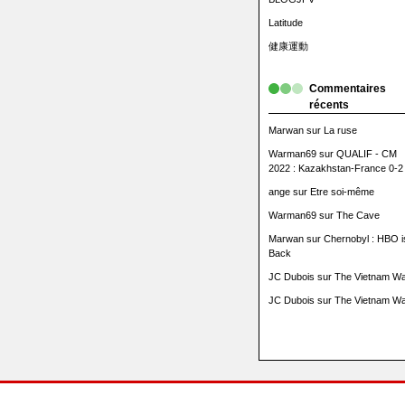
Latitude
健康運動
Commentaires
récents
Marwan
sur
La ruse
Warman69
sur
QUALIF - CM
2022 : Kazakhstan-France 0-2
ange
sur
Etre soi-même
Warman69
sur
The Cave
Marwan
sur
Chernobyl : HBO i
Back
JC Dubois
sur
The Vietnam Wa
JC Dubois
sur
The Vietnam Wa