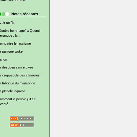
Notes récentes
voir un fils
Double hommage" à Quentin
eranque : la...
ombattre le fascisme
a panique woke
anon
a désobéissance civile
e crépuscule des chimères
a fabrique du mensonge
a planète inquiète
omment le peuple juif fut
nventé