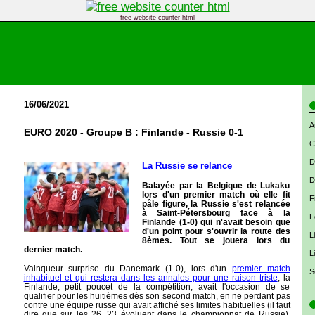
free website counter html
16/06/2021
A
EURO 2020 - Groupe B : Finlande - Russie 0-1
C
D
La Russie se relance
D
Balayée par la Belgique de Lukaku
lors d'un premier match où elle fit
F
pâle figure, la Russie s'est relancée
à Saint-Pétersbourg face à la
F
Finlande (1-0) qui n'avait besoin que
d'un point pour s'ouvrir la route des
L
8èmes. Tout se jouera lors du
dernier match.
L
Vainqueur surprise du Danemark (1-0), lors d'un
premier match
S
inhabituel et qui restera dans les annales pour une raison triste
, la
Finlande, petit poucet de la compétition, avait l'occasion de se
qualifier pour les huitièmes dès son second match, en ne perdant pas
contre une équipe russe qui avait affiché ses limites habituelles (il faut
dire que sur les 26, 23 évoluent dans le championnat de Russie),