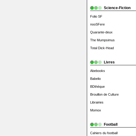
Science-Fiction
Folio SF
nooSFere
Quarante-deux
The Mumpsimus
Total Dick-Head
Livres
Abebooks
Babelio
BDthèque
Brouillon de Culture
Librairies
Momox
Football
Cahiers du football