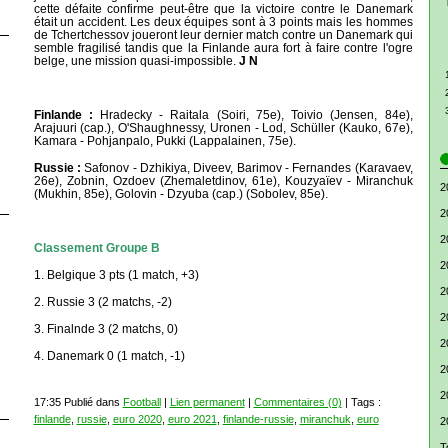
cette défaite confirme peut-être que la victoire contre le Danemark
était un accident. Les deux équipes sont à 3 points mais les hommes
de Tchertchessov joueront leur dernier match contre un Danemark qui
semble fragilisé tandis que la Finlande aura fort à faire contre l'ogre
belge, une mission quasi-impossible.
J N
Finlande :
Hradecky - Raitala (Soiri, 75e), Toivio (Jensen, 84e),
Arajuuri (cap.), O'Shaughnessy, Uronen - Lod, Schüller (Kauko, 67e),
Kamara - Pohjanpalo, Pukki (Lappalainen, 75e).
Russie :
Safonov - Dzhikiya, Diveev, Barimov - Fernandes (Karavaev,
26e), Zobnin, Ozdoev (Zhemaletdinov, 61e), Kouzyaïev - Miranchuk
2
(Mukhin, 85e), Golovin - Dzyuba (cap.) (Sobolev, 85e).
2
2
Classement Groupe B
2
1. Belgique 3 pts (1 match, +3)
2
2. Russie 3 (2 matchs, -2)
2
3. Finalnde 3 (2 matchs, 0)
2
4. Danemark 0 (1 match, -1)
2
2
17:35 Publié dans
Football
|
Lien permanent
|
Commentaires (0)
| Tags :
finlande
,
russie
,
euro 2020
,
euro 2021
,
finlande-russie
,
miranchuk
,
euro
2
T