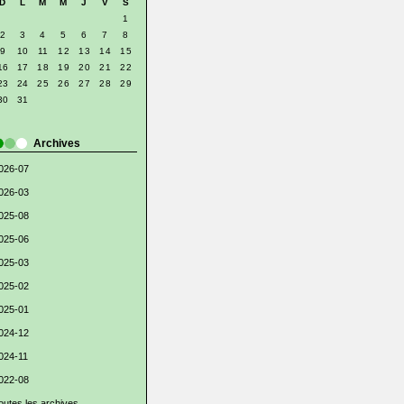
D
L
M
M
J
V
S
1
2
3
4
5
6
7
8
9
10
11
12
13
14
15
16
17
18
19
20
21
22
23
24
25
26
27
28
29
30
31
Archives
026-07
026-03
025-08
025-06
025-03
025-02
025-01
024-12
024-11
022-08
outes les archives