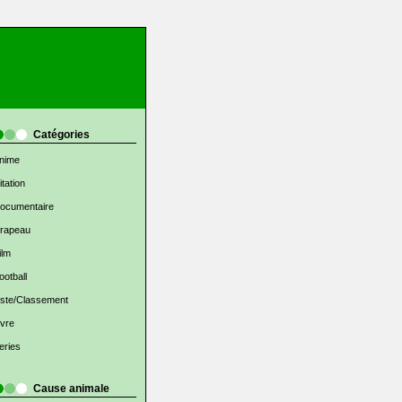
Catégories
nime
itation
ocumentaire
rapeau
ilm
ootball
iste/Classement
ivre
eries
Cause animale