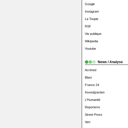
Google
Instagram
La Toupie
RSF
Vie publique
Wikipedia
Youtube
News / Analyse
Acrimed
Blast
France 24
Investig'action
L'Humanité
Reporterre
Street Press
Vert