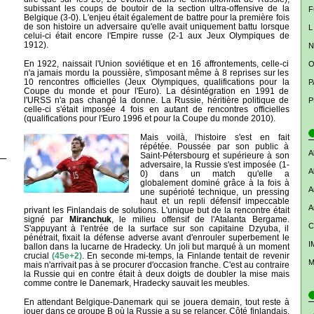
subissant les coups de boutoir de la section ultra-offensive de la
F
Belgique (3-0). L'enjeu était également de battre pour la première fois
de son histoire un adversaire qu'elle avait uniquement battu lorsque
L
celui-ci était encore l'Empire russe (2-1 aux Jeux Olympiques de
1912).
N
En 1922, naissait l'Union soviétique et en 16 affrontements, celle-ci
O
n'a jamais mordu la poussière, s'imposant même à 8 reprises sur les
10 rencontres officielles (Jeux Olympiques, qualifications pour la
P
Coupe du monde et pour l'Euro). La désintégration en 1991 de
l'URSS n'a pas changé la donne. La Russie, héritière politique de
P
celle-ci s'était imposée 4 fois en autant de rencontres officielles
(qualifications pour l'Euro 1996 et pour la Coupe du monde 2010).
Mais voilà, l'histoire s'est en fait
répétée. Poussée par son public à
A
Saint-Pétersbourg et supérieure à son
adversaire, la Russie s'est imposée (1-
A
0) dans un match qu'elle a
globalement dominé grâce à la fois à
A
une supérioté technique, un pressing
haut et un repli défensif impeccable
A
privant les Finlandais de solutions. L'unique but de la rencontre était
signé par
Miranchuk
, le milieu offensif de l'Atalanta Bergame.
C
S'appuyant à l'entrée de la surface sur son capitaine Dzyuba, il
pénétrait, fixait la défense adverse avant d'enrouler superbement le
I
ballon dans la lucarne de Hradecky. Un joli but marqué à un moment
crucial
(45e+2)
. En seconde mi-temps, la Finlande tentait de revenir
M
mais n'arrivait pas à se procurer d'occasion franche. C'est au contraire
la Russie qui en contre était à deux doigts de doubler la mise mais
comme contre le Danemark, Hradecky sauvait les meubles.
En attendant Belgique-Danemark qui se jouera demain, tout reste à
jouer dans ce groupe B où la Russie a su se relancer. Côté finlandais,