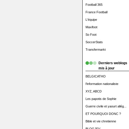
Football 365
France Football
L'équipe
Maxifoot
So Foot
SoccerStats
Transfermarkt
Derniers weblogs
mis à jour
BELGICATHO
l'information nationaliste
XYZ, ABCD
Les papotis de Sophie
Guerre civile et yaourt allég...
ET POURQUOI DONC ?
Bible et vie chretienne
BLOGJFV