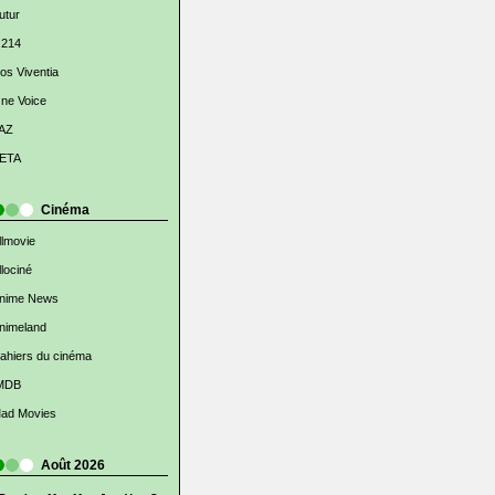
utur
 214
os Viventia
ne Voice
AZ
ETA
Cinéma
llmovie
llociné
nime News
nimeland
ahiers du cinéma
MDB
ad Movies
Août 2026