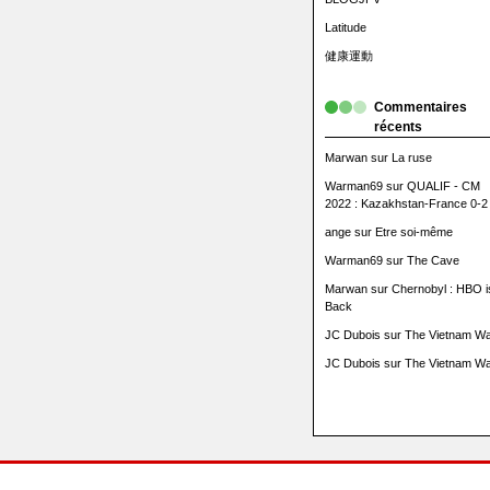
Latitude
健康運動
Commentaires
récents
Marwan
sur
La ruse
Warman69
sur
QUALIF - CM
2022 : Kazakhstan-France 0-2
ange
sur
Etre soi-même
Warman69
sur
The Cave
Marwan
sur
Chernobyl : HBO i
Back
JC Dubois
sur
The Vietnam Wa
JC Dubois
sur
The Vietnam Wa