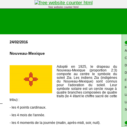
free website counter html
24/02/2016
A
Nouveau-Mexique
C
D
Adopté en 1925, le drapeau du
Nouveau-Mexique (proportion 2:3)
D
comporte au centre le symbole du
soleil Zia. Les indiens Zia (indigènes
F
du Nouveau-Mexique) sont connus
pour l'adoration du soleil. Leur
F
symbole solaire est un cercle rouge à
quatre branches composées de quatre
L
traits (le 4 étant le chiffre sacré de cette
tribu) :
L
- les 4 points cardinaux.
S
- les 4 mois de l'année.
- les 4 moments de la journée (matin, après-midi, soir, nuit).