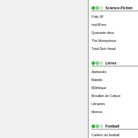
Science-Fiction
Folio SF
nooSFere
Quarante-deux
The Mumpsimus
Total Dick-Head
Livres
Abebooks
Babelio
BDthèque
Brouillon de Culture
Librairies
Momox
Football
Cahiers du football