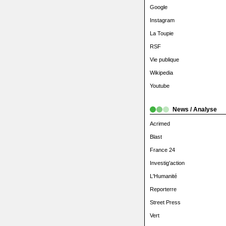
Google
Instagram
La Toupie
RSF
Vie publique
Wikipedia
Youtube
News / Analyse
Acrimed
Blast
France 24
Investig'action
L'Humanité
Reporterre
Street Press
Vert