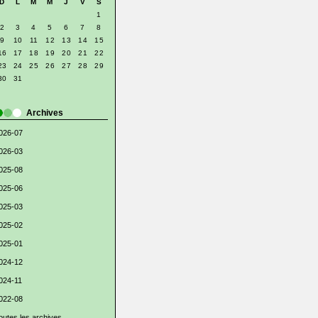
D
L
M
M
J
V
S
1
2
3
4
5
6
7
8
9
10
11
12
13
14
15
16
17
18
19
20
21
22
23
24
25
26
27
28
29
30
31
Archives
026-07
026-03
025-08
025-06
025-03
025-02
025-01
024-12
024-11
022-08
outes les archives