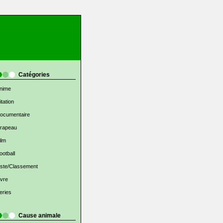
Catégories
nime
itation
ocumentaire
rapeau
ilm
ootball
iste/Classement
ivre
eries
Cause animale