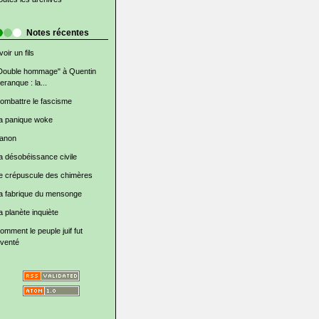
Notes récentes
voir un fils
Double hommage" à Quentin
eranque : la...
ombattre le fascisme
a panique woke
anon
a désobéissance civile
e crépuscule des chimères
a fabrique du mensonge
a planète inquiète
omment le peuple juif fut
nventé