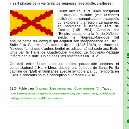
- les 4 phases de la vie (enfance, jeunesse, âge adulte, vieillesse).
F
Quant aux couleurs, elles s'inspirent
L
du drapeau militaire (
voir ci-contre
)
utilisé par les conquistadors espagnols
N
qui explorèrent la région. Le jaune est
en hommage à Isabelle 1ère de
O
Castille (1451-1504). Conquis par
l'Empire espagnol à la fin du XVIème
P
siècle, le Nouveau-Mexique fait
ensuite partie du Mexique qui acquiert son indépendance en 1821.
P
Suite à la Guerre américano-mexicaine (1845-1848), le Nouveau-
Mexique (ainsi que d'autres territoires adjacents) est cédé aux Etats-
Unis par le Traité de Guadeloupe Hidalgo. Le Nouveau-Mexique
intègre par la suite l'Union des Etats américains en 1912.
A
On doit cette fusion plus ou moins paradoxale (indiens et
conquistadors) à Harry Mera, docteur-archéologue de Santa Fe (la
A
capitale de l'Etat) et familiarisé avec le symbole Zia, qui remporta en
1920 le concours pour la conception du drapeau.
J. N
A
A
19:24 Publié dans
Drapeau
|
Lien permanent
|
Commentaires (0)
| Tags :
C
nouveau-mexique
,
drapeau nouveau-mexique
,
zia
,
harry mera
,
guadeloupe
hidalgo
,
isabelle de castille
,
etats-unis
I
M