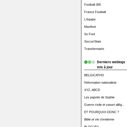
Football 365
France Football
L'équipe
Maxifoot
So Foot
SoccerStats
Transfermarkt
Derniers weblogs
mis à jour
BELGICATHO
l'information nationaliste
XYZ, ABCD
Les papotis de Sophie
Guerre civile et yaourt allég...
ET POURQUOI DONC ?
Bible et vie chretienne
BLOGJFV