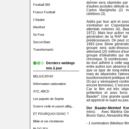
dernier sera réprimée par 
Football 365
d'autres acolytes débute la 
Carlos Marighella (2) m
France Football
célèbres (3).
L'équipe
Aidés par leur ami et avo
s'entraîner en Cisjordani
Maxifoot
attentats notoires (4), Ba
1972). Mais leur action n
So Foot
génération de la RAF fait 
prédécesseurs. On peut co
SoccerStats
1993 (une 3ème génération
groupe sera auto-dissou
Transfermarkt
allemand (20 millions d'eur
groupe d'idéalistes qui de
chronique. Si nombreuses 
du tout adhéré à cette sa
Derniers weblogs
entre autres son absence d'
mis à jour
que ce type de long-métra
mais de dépeindre l'atmos
BELGICATHO
bouillonnement politique 
(5) qui y sévissaient contre
l'information nationaliste
encore terminée). C'est ens
Car le film est très obje
XYZ, ABCD
prétention et avec forc
Baader". Une grande qualit
Les papotis de Sophie
ait apprécié le sujet ou pas
Guerre civile et yaourt allég...
Der Baader-Meinhof Ko
mins). Avec Martina Gede
ET POURQUOI DONC ?
Bruno Ganz, Alexandra Mari
Bible et vie chretienne
- 1 nomination (Meilleur fi
BLOGJFV