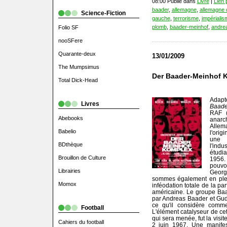
08:00 Publié dans
Livre
|
Lien
baader
,
allemagne
,
allemagne d
Science-Fiction
gauche
,
terrorisme
,
impérialis
plomb
,
baader-meinhof
,
andre
Folio SF
nooSFere
Quarante-deux
13/01/2009
The Mumpsimus
Der Baader-Meinhof 
Total Dick-Head
Adapt
Livres
Baade
RAF (
Abebooks
anarc
Allem
Babelio
l'orig
une i
BDthèque
l'indu
étudia
Brouillon de Culture
1956.
pouvo
Librairies
Georg
sommes également en ple
Momox
inféodation totale de la pa
américaine. Le groupe Baa
par Andreas Baader et Gud
ce qu'il considère comme 
Football
L'élément catalyseur de cet
qui sera menée, fut la visi
Cahiers du football
2 juin 1967. Une manifes