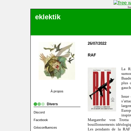
fr
eklektik
26/07/2022
RAF
La R
surn
Baade
plus 
gauch
À propos
Issue
s’att
Divers
large
Europ
Discord
inspi
Margarethe von Trotta
Facebook
bouillonnements idéologique
Géoconfluences
Les pendants de la RAF é