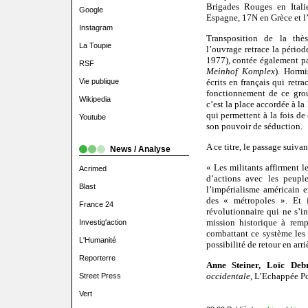
Brigades Rouges en Ital
Google
Espagne, 17N en Grèce et l
Instagram
Transposition de la thè
La Toupie
l’ouvrage retrace la périod
1977), contée également pa
RSF
Meinhof Komplex
). Hormi
Vie publique
écrits en français qui retr
fonctionnement de ce group
Wikipedia
c’est la place accordée à la
qui permettent à la fois d
Youtube
son pouvoir de séduction.
A ce titre, le passage suivant
News / Analyse
« Les militants affirment l
Acrimed
d’actions avec les peupl
Blast
l’impérialisme américain e
des « métropoles ». Et 
France 24
révolutionnaire qui ne s’i
mission historique à remp
Investig'action
combattant ce système les 
L'Humanité
possibilité de retour en arri
Reporterre
Anne Steiner, Loïc Deb
occidentale
, L’Echappée Po
Street Press
Vert