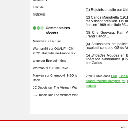
Latitude
(1) Rejoints ensuite par Ulr
健康運動
(2) Carlos Marighella (1911
marxsisant brésilien. On lu
écrit en 1969 et intitulé
Mini
Commentaires
(3) Che Guevara, Karl M
récents
Frantz Fanon...
Marwan
sur
La ruse
(4) Assassinats de polici
l'explosif contre le QG du 
Warman69
sur
QUALIF - CM
2022 : Kazakhstan-France 0-2
(5)
Brigades Rouges
en It
libération simbionaise
(USA
ange
sur
Etre soi-même
par Carlos.
Warman69
sur
The Cave
Marwan
sur
Chernobyl : HBO is
22:00 Publié dans
Film
|
Lien 
Back
baader-meinhof komplex
,
raf
,
gedeck
JC Dubois
sur
The Vietnam War
JC Dubois
sur
The Vietnam War