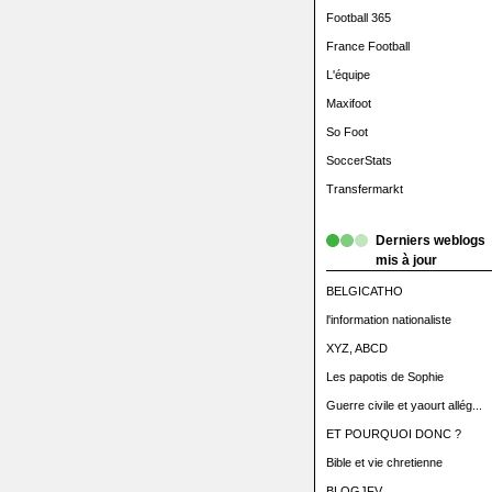
Football 365
France Football
L'équipe
Maxifoot
So Foot
SoccerStats
Transfermarkt
Derniers weblogs
mis à jour
BELGICATHO
l'information nationaliste
XYZ, ABCD
Les papotis de Sophie
Guerre civile et yaourt allég...
ET POURQUOI DONC ?
Bible et vie chretienne
BLOGJFV