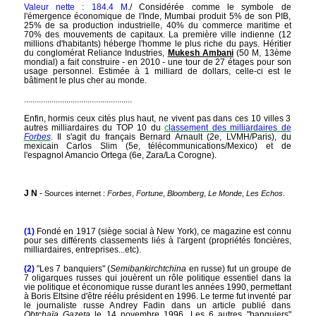
Valeur nette : 184.4 M.
/ Considérée comme le symbole de
l'émergence économique de l'Inde, Mumbai produit 5% de son PIB,
25% de sa production industrielle, 40% du commerce maritime et
70% des mouvements de capitaux. La première ville indienne (12
millions d'habitants) héberge l'homme le plus riche du pays. Héritier
du conglomérat Reliance Industries,
Mukesh Ambani
(50 M, 13ème
mondial) a fait construire - en 2010 - une tour de 27 étages pour son
usage personnel. Estimée à 1 milliard de dollars, celle-ci est le
bâtiment le plus cher au monde.
...................................................
Enfin, hormis ceux cités plus haut, ne vivent pas dans ces 10 villes 3
autres milliardaires du TOP 10 du
c
lassement des milliardaires de
Forbes
. Il s'agit du français Bernard Arnault (2e, LVMH/Paris), du
mexicain Carlos Slim (5e, télécommunications/Mexico) et de
l'espagnol Amancio Ortega (6e, Zara/La Corogne).
J N
-
Sources internet :
Forbes
,
Fortune
,
Bloomberg
,
Le Monde
,
Les Echos
.
(1)
Fondé en 1917 (siège social à New York), ce magazine est connu
pour ses différents classements liés à l'argent (propriétés foncières,
milliardaires, entreprises...etc).
(2)
"Les 7 banquiers" (
Semibankirchtchina
en russe) fut un groupe de
7 oligarques russes qui jouèrent un rôle politique essentiel dans la
vie politique et économique russe durant les années 1990, permettant
à Boris Eltsine d'être réélu président en 1996. Le terme fut inventé par
le journaliste russe Andrey Fadin dans un article publié dans
Obtchaïa Gazeta
le 14 novembre 1996. Les 6 autres "banquiers"