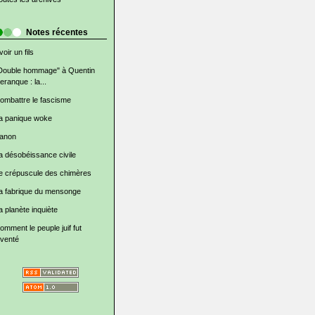
Notes récentes
voir un fils
Double hommage" à Quentin
eranque : la...
ombattre le fascisme
a panique woke
anon
a désobéissance civile
e crépuscule des chimères
a fabrique du mensonge
a planète inquiète
omment le peuple juif fut
nventé