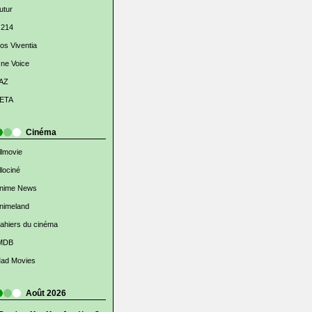
utur
 214
os Viventia
ne Voice
AZ
ETA
Cinéma
llmovie
llociné
nime News
nimeland
ahiers du cinéma
MDB
ad Movies
Août 2026