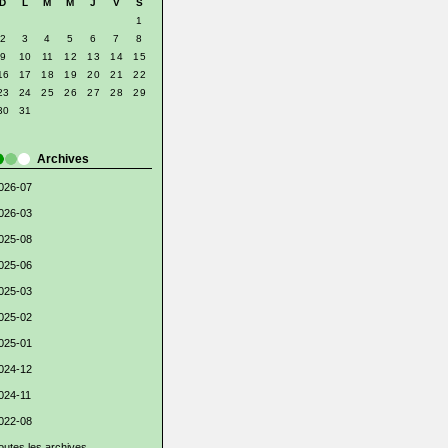
D
L
M
M
J
V
S
1
2
3
4
5
6
7
8
9
10
11
12
13
14
15
16
17
18
19
20
21
22
23
24
25
26
27
28
29
30
31
Archives
026-07
026-03
025-08
025-06
025-03
025-02
025-01
024-12
024-11
022-08
outes les archives