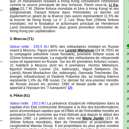
que 29 milliardaires résidant à Hong Kong considèrent l'immobilier
comme la source principale de leur richesse. Parmi ceux-là,
Li Ka-
shing
(31.7 M, 28ème fortune mondiale et 1ère à Hong Kong) et ses
conglomérats. Faisant fortune dans l'immobilier, ce dernier est
également un géant de la finance (ses avoirs représentent 11.5% de
la bourse de Hong Kong. Le n° 2, Lee Shau Kee (29ème fortune
mondiale), est le fondateur et actionnaire principal de Henderson
Land Development, troisième plus grand promoteur immobilier de
Hong Kong par capitalisation.
3. Moscou (71)
Valeur nette : 336.5 M.
/ 80% des milliardaires résidant en Russie
vivent à Moscou. Figure parmi eux
Leonid Mikhelson
(24 M, PDG de
la compagnie pétrolière russe Novatek), première fortune russe et
2
32ème fortune mondiale. La majorité des milliardaires de citoyenneté
russe vit également en Russie. Sur les 40 premières fortunes russes,
2
31 habitent à Moscou dont les 6 premières. Hormis Mikhelson,
figurent Vladimir Lissine (2e, sidérurgie), Vaguit Alekperov (3e,
2
Lukoil), Alexei Mordachov (4e, sidérurgie), Gennady Timchenko (5e,
énergie, infrastructure) et Vladimir Potanine (6e, sa holding Interros
2
représente 1.4% du PIB russe). Ce dernier fut vice-premier ministre
de Russie durant les années 1990 et faisait partie de ce qu'on
2
appelait à l'époque les "7 banquiers"
(2)
.
2
4. Pékin (61)
2
Valeur nette : 193.3 M.
/ La présence d'autant de milliardaires dans la
2
capitale d'un Etat communiste témoigne à la fois des transformations
socio-économiques rapides que vit Pékin et de l'irrésistible montée en
2
puissance d'une économie qui n'est libérale que depuis le début des
années 1980. Le pékinois le plus riche est
Wang Jianlin
(22.6 M,
2
36ème fortune mondiale), titan de l'immobilier et propriétaire du
conglomérat Wanda Group. Il est propriétaire du plus grand nombre
T