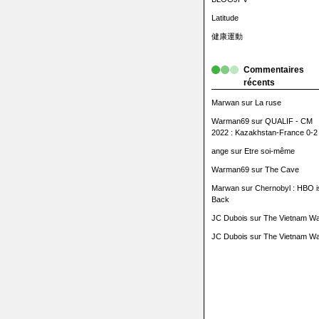
Latitude
健康運動
Commentaires
récents
Marwan
sur
La ruse
Warman69
sur
QUALIF - CM
2022 : Kazakhstan-France 0-2
ange
sur
Etre soi-même
Warman69
sur
The Cave
Marwan
sur
Chernobyl : HBO i
Back
JC Dubois
sur
The Vietnam Wa
JC Dubois
sur
The Vietnam Wa