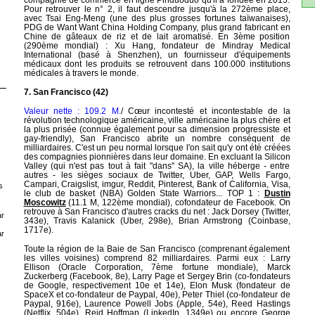
Pour retrouver le n° 2, il faut descendre jusqu'à la 272ème place,
avec Tsai Eng-Meng (une des plus grosses fortunes taïwanaises),
PDG de Want Want China Holding Company, plus grand fabricant en
Chine de gâteaux de riz et de lait aromatisé. En 3ème position
(290ème mondial) : Xu Hang, fondateur de Mindray Medical
International (basé à Shenzhen), un fournisseur d'équipements
médicaux dont les produits se retrouvent dans 100.000 institutions
médicales à travers le monde.
7. San Francisco (42)
Valeur nette : 109.2 M.
/ Cœur incontesté et incontestable de la
révolution technologique américaine, ville américaine la plus chère et
la plus prisée (connue également pour sa dimension progressiste et
gay-friendly), San Francisco abrite un nombre conséquent de
milliardaires. C'est un peu normal lorsque l'on sait qu'y ont été créées
des compagnies pionnières dans leur domaine. En excluant la Silicon
Valley (qui n'est pas tout à fait "dans" SA), la ville héberge - entre
autres - les sièges sociaux de Twitter, Uber, GAP, Wells Fargo,
Campari, Craigslist, imgur, Reddit, Pinterest, Bank of California, Visa,
s
le club de basket (NBA) Golden State Warriors... TOP 1 :
Dustin
Moscowitz
(11.1 M, 122ème mondial), cofondateur de Facebook. On
retrouve à San Francisco d'autres cracks du net : Jack Dorsey (Twitter,
r
343e), Travis Kalanick (Uber, 298e), Brian Armstrong (Coinbase,
1717e).
r
Toute la région de la Baie de San Francisco (comprenant également
les villes voisines) comprend 82 milliardaires. Parmi eux : Larry
Ellison (Oracle Corporation, 7ème fortune mondiale), Marck
Zuckerberg (Facebook, 8e), Larry Page et Sergey Brin (co-fondateurs
de Google, respectivement 10e et 14e), Elon Musk (fondateur de
SpaceX et co-fondateur de Paypal, 40e), Peter Thiel (co-fondateur de
Paypal, 916e), Laurence Powell Jobs (Apple, 54e), Reed Hastings
(Netflix, 504e), Reid Hoffman (LinkedIn, 1349e) ou encore George