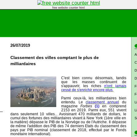
free website counter html
26/07/2019
A
Classement des villes comptant le plus de
C
milliardaires
D
C'est bien connu désormais, tandis
D
que les masses continuent de
s'appauvrir, les riches
n'ont jamais
F
cessé de s'enrichir encore plus.
F
Parmi ceux-là, les milliardaires bien
entendu. Le
classement annuel
du
L
magazine
Forbes
(1)
en comprend
2153
en 2019. Parmi eux, 551 vivent
L
dans seulement 10 villes... Avoisinant 470 milliards de dollars, le
cumul des fortunes des milliardaires vivant à New York (1ère ville en
S
la matière) dépasse le PIB de la Norvège ou de l'Autriche. Il dépasse
de même l'addition des PIB des 74 derniers Etats du classement des
pays par PIB nominal (classement de 2018, effectué par le Fonds
monétaire international).