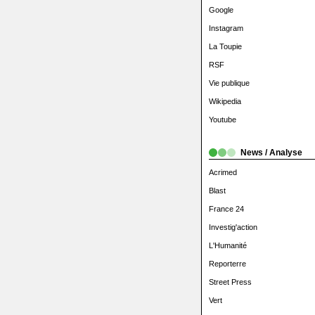
Google
Instagram
La Toupie
RSF
Vie publique
Wikipedia
Youtube
News / Analyse
Acrimed
Blast
France 24
Investig'action
L'Humanité
Reporterre
Street Press
Vert