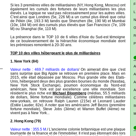
F
Si les 3 premières villes de milliardaires (NY, Hong Kong, Moscou) ont
également les cumuls des fortunes de leurs milliardaires les plus
L
élevés. La logique ne vaut pas nécessairement pour les autres villes.
C'est ainsi que Londres (5e, 226 M) a un cumul plus élevé que celui
N
de Pékin (4e, 193.3 M) tandis que Shenzhen (8e, 190 M) et Mumbai
(10e, 184 M) ont des cumuls plus élevés que San Francisco (7e, 109
O
M) ou Shanghai (6e, 110 M).
P
La présence dans le TOP 10 de 6 villes d'Asie du Sud-est témoigne
de ce bouleversement de la hiérarchie économique mondiale dont
P
les prémisses remontent à 20-30 ans.
TOP 10 des villes hébergeant le plus de milliardaires
1. New York (84)
A
Valeur nette : 469.7 milliards de dollars
/ On aimerait dire que c'est
sans surprise que Big Apple se retrouve en première place. Mais en
A
2015, elle était dépassée par Moscou. Plus grande ville des Etats-
Unis, hébergeant deux des plus grandes bourses du monde (Nasdaq,
A
New York Stock Exchange), poumon économique du Nord-est
américain, New York est par excellence une ville mondiale. Son
A
résident le plus riche est
Michael Bloomberg
(médias, 55.5 milliards
de dollars, 9ème fortune mondiale). Comme célèbres milliardaires
C
new-yorkais, on retrouve Ralph Lauren (215e) et Leonard Lauder
(Estée Lauder, 82e). A noter que les américains Jeff Bezos (première
I
fortune mondiale), Steve Jobs (3ème) et Warren Buffet (4ème) ne
vivent pas à New York...
M
2. Hong Kong (79)
Valeur nette : 355.5 M.
/ L'ancienne colonie britannique est une plaque
tournante de la finance et de l'immobilier. Il n'est pas étonnant dès lors