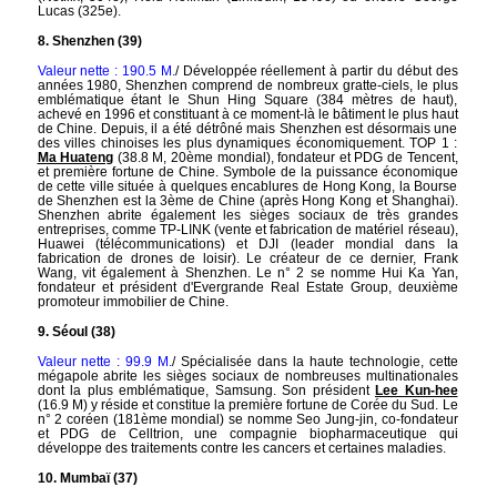
Lucas (325e).
8. Shenzhen (39)
Valeur nette : 190.5 M.
/ Développée réellement à partir du début des
années 1980, Shenzhen comprend de nombreux gratte-ciels, le plus
emblématique étant le Shun Hing Square (384 mètres de haut),
achevé en 1996 et constituant à ce moment-là le bâtiment le plus haut
de Chine. Depuis, il a été détrôné mais Shenzhen est désormais une
des villes chinoises les plus dynamiques économiquement. TOP 1 :
Ma Huateng
(38.8 M, 20ème mondial), fondateur et PDG de Tencent,
et première fortune de Chine. Symbole de la puissance économique
de cette ville située à quelques encablures de Hong Kong, la Bourse
de Shenzhen est la 3ème de Chine (après Hong Kong et Shanghai).
Shenzhen abrite également les sièges sociaux de très grandes
entreprises, comme TP-LINK (vente et fabrication de matériel réseau),
Huawei (télécommunications) et DJI (leader mondial dans la
fabrication de drones de loisir). Le créateur de ce dernier, Frank
Wang, vit également à Shenzhen. Le n° 2 se nomme Hui Ka Yan,
fondateur et président d'Evergrande Real Estate Group, deuxième
promoteur immobilier de Chine.
9. Séoul (38)
Valeur nette : 99.9 M.
/ Spécialisée dans la haute technologie, cette
mégapole abrite les sièges sociaux de nombreuses multinationales
dont la plus emblématique, Samsung. Son président
Lee Kun-hee
(16.9 M) y réside et constitue la première fortune de Corée du Sud. Le
n° 2 coréen (181ème mondial) se nomme Seo Jung-jin, co-fondateur
et PDG de Celltrion, une compagnie biopharmaceutique qui
développe des traitements contre les cancers et certaines maladies.
10. Mumbaï (37)