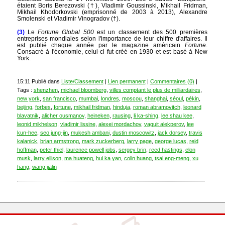
étaient Boris Berezovski (†), Vladimir Goussinski, Mikhail Fridman,
Mikhail Khodorkovski (emprisonné de 2003 à 2013), Alexandre
Smolenski et Vladimir Vinogradov (†).
(3)
Le
Fortune Global 500
est un classement des 500 premières
entreprises mondiales selon l'importance de leur chiffre d'affaires. Il
est publié chaque année par le magazine américain
Fortune
.
Consacré à l'économie, celui-ci fut créé en 1930 et est basé à New
York.
15:11 Publié dans
Liste/Classement
|
Lien permanent
|
Commentaires (0)
|
Tags :
shenzhen
,
michael bloomberg
,
villes comptant le plus de milliardaires
,
new york
,
san francisco
,
mumbai
,
londres
,
moscou
,
shanghai
,
séoul
,
pékin
,
beijing
,
forbes
,
fortune
,
mikhail fridman
,
hinduja
,
roman abramovitch
,
leonard
blavatnik
,
alicher ousmanov
,
heineken
,
rausing
,
li ka-shing
,
lee shau kee
,
leonid mikhelson
,
vladimir lissine
,
alexei mordachov
,
vaguit alekperov
,
lee
kun-hee
,
seo jung-jin
,
mukesh ambani
,
dustin moscowitz
,
jack dorsey
,
travis
kalanick
,
brian armstrong
,
mark zuckerberg
,
larry page
,
george lucas
,
reid
hoffman
,
peter thiel
,
laurence powell jobs
,
sergey brin
,
reed hastings
,
elon
musk
,
larry ellison
,
ma huateng
,
hui ka yan
,
colin huang
,
tsai eng-meng
,
xu
hang
,
wang jialin