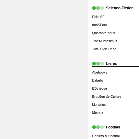
Science-Fiction
Folio SF
nooSFere
Quarante-deux
The Mumpsimus
Total Dick-Head
Livres
Abebooks
Babelio
BDthèque
Brouillon de Culture
Librairies
Momox
Football
Cahiers du football