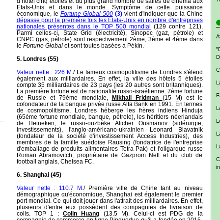
d’hôtel cinq étoiles et du plus grand nombre de salles de cinéma aux
Etats-Unis et dans le monde. Symptôme de cette puissance
économique, le
Fortune Global 500
(3)
vient d'indiquer que
la Chine
dépasse pour la première fois les Etats-Unis en nombre d'entreprises
nationales présentes dans le TOP 500 mondial
(129 contre 121).
Parmi celles-ci, State Grid (électricité), Sinopec (gaz, pétrole) et
A
CNPC (gas, pét
role) sont respectivement 2ème, 3ème et 4ème dans
le
Fortune Global
et sont toutes basées à Pékin.
"
D
5. Londres (55)
C
Valeur nette : 226 M.
/ Le fameux cosmopolitisme de Londres s'étend
également aux milliardaires. En effet, la ville des hôtels 5 étoiles
L
compte 35 milliardaires de 23 pays (les 20 autres sont britanniques).
La première fortune est de nationalité russo-israélienne. 7ème fortune
F
de Russie et 79ème mondiale,
Mikhail Fridman
(15 M) est le
cofondateur de la banque privée russe Alfa Bank en 1991. En termes
L
de cosmopolitisme, Londres héberge les frères indiens Hinduja
(65ème fortune mondiale, banque, pétrole), les héritiers néerlandais
L
de Heineken, le russo-ouzbèke Alicher Ousmanov (sidérurgie,
investissements), l'anglo-américano-ukrainien Leonard Blavatnik
L
(fondateur de la société d'investissement Access Industries), des
membres de la famille suédoise Rausing (fondatrice de l'entreprise
L
d'emballage de produits alimentaires Tetra Pak) et l'oligarque russe
Roman Abramovitch, propriétaire de Gazprom Neft et du club de
C
football anglais, Chelsea FC.
i
6. Shanghai (45)
Valeur nette : 110.7 M.
/ Première ville de Chine tant au niveau
démographique qu'économique, Shanghai est également le premier
port mondial. Ce qui doit jouer dans l'attrait des milliardaires. En effet,
plusieurs d'entre eux possèdent des compagnies de livraison de
colis. TOP 1 :
Colin Huang
(13.5 M). Celui-ci est PDG de la
compagnie de commerce en ligne Pinduoduo qu'il a fondée en 2015.