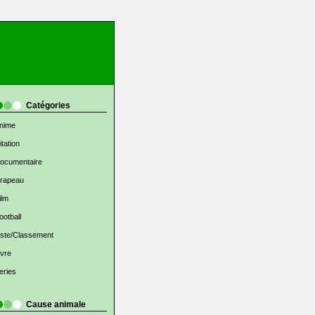
Catégories
nime
itation
ocumentaire
rapeau
ilm
ootball
iste/Classement
ivre
eries
Cause animale