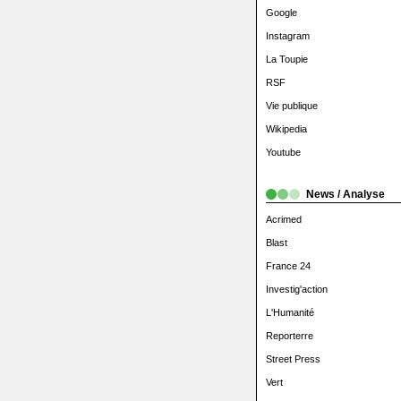
Google
Instagram
La Toupie
RSF
Vie publique
Wikipedia
Youtube
News / Analyse
Acrimed
Blast
France 24
Investig'action
L'Humanité
Reporterre
Street Press
Vert