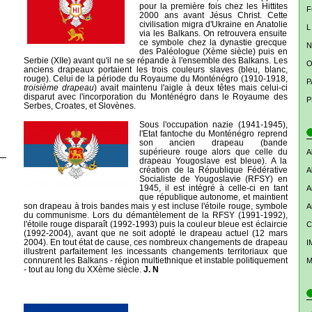
pour la première fois chez les Hittites
F
2000 ans avant Jésus Christ. Cette
civilisation migra d'Ukraine en Anatolie
L
via les Balkans. On retrouvera ensuite
ce symbole chez la dynastie grecque
N
des Paléologue (Xème siècle) puis en
Serbie (XIIe) avant qu'il ne se répande à l'ensemble des Balkans. Les
O
anciens drapeaux portaient les trois couleurs slaves (bleu, blanc,
rouge). Celui de la période du Royaume du Monténégro (1910-1918,
P
troisième drapeau
) avait maintenu l'aigle à deux têtes mais celui-ci
disparut avec l'incorporation du Monténégro dans le Royaume des
P
Serbes, Croates, et Slovènes.
Sous l'occupation nazie (1941-1945),
l'Etat fantoche du Monténégro reprend
son ancien drapeau (bande
supérieure rouge alors que celle du
A
drapeau Yougoslave est bleue). A la
création de la République Fédérative
A
Socialiste de Yougoslavie (RFSY) en
1945, il est intégré à celle-ci en tant
A
que république autonome, et maintient
son drapeau à trois bandes mais y est incluse l'étoile rouge, symbole
A
du communisme. Lors du démantèlement de la RFSY (1991-1992),
l'étoile rouge disparaît (1992-1993) puis la couleur bleue est éclaircie
C
(1992-2004), avant que ne soit adopté le drapeau actuel (12 mars
2004). En tout état de cause, ces nombreux changements de drapeau
I
illustrent parfaitement les incessants changements territoriaux que
connurent les Balkans - région multiethnique et instable politiquement
M
- tout au long du XXème siècle.
J. N