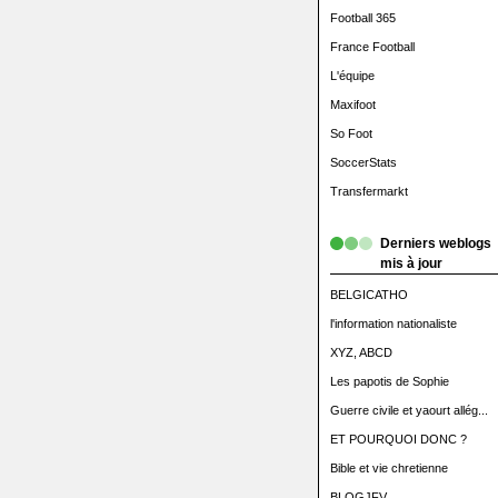
Football 365
France Football
L'équipe
Maxifoot
So Foot
SoccerStats
Transfermarkt
Derniers weblogs
mis à jour
BELGICATHO
l'information nationaliste
XYZ, ABCD
Les papotis de Sophie
Guerre civile et yaourt allég...
ET POURQUOI DONC ?
Bible et vie chretienne
BLOGJFV