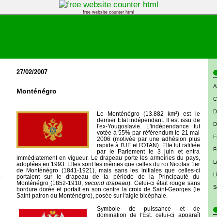
free website counter html
27/02/2007
A
Monténégro
C
D
Le Monténégro (13.882 km²) est le
dernier Etat indépendant. Il est issu de
D
l'ex-Yougoslavie. L'indépendance fut
votée à 55% par référendum le 21 mai
F
2006 (motivée par une adhésion plus
rapide à l'UE et l'OTAN). Elle fut ratifiée
F
par le Parlement le 3 juin et entra
immédiatement en vigueur. Le drapeau porte les armoiries du pays,
L
adoptées en 1993. Elles sont les mêmes que celles du roi Nicolas 1er
de Monténégro (1841-1921), mais sans les initiales que celles-ci
L
portaient sur le drapeau de la période de la Principauté du
Monténégro (1852-1910,
second drapeau
). Celui-ci était rouge sans
S
bordure dorée et portait en son centre la croix de Saint-Georges (le
Saint-patron du Monténégro), posée sur l'aigle bicéphale.
Symbole de puissance et de
domination de l'Est, celui-ci apparaît