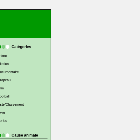
Catégories
nime
itation
ocumentaire
rapeau
ilm
ootball
iste/Classement
ivre
eries
Cause animale