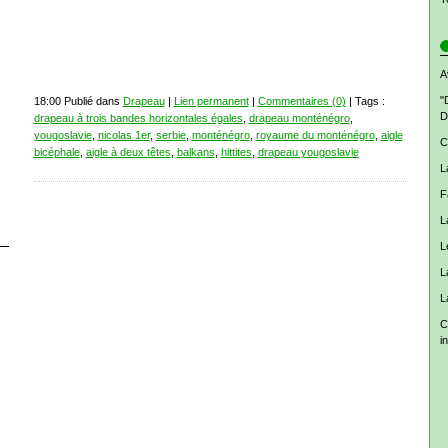
A
"
18:00 Publié dans
Drapeau
|
Lien permanent
|
Commentaires (0)
| Tags :
D
drapeau à trois bandes horizontales égales
,
drapeau monténégro
,
yougoslavie
,
nicolas 1er
,
serbie
,
monténégro
,
royaume du monténégro
,
aigle
C
bicéphale
,
aigle à deux têtes
,
balkans
,
hittites
,
drapeau yougoslavie
L
F
L
L
L
L
C
i