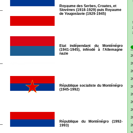
Royaume des Serbes, Croates, et
Slovènes (1918-1929) puis Royaume
de Yougoslavie (1929-1945)
Etat indépendant du Monténégro
(1941-1945), inféodé à l'Allemagne
nazie
2
2
2
2
République socialiste du Monténégro
2
(1945-1992)
2
2
2
2
République du Monténégro (1992-
1993)
2
T