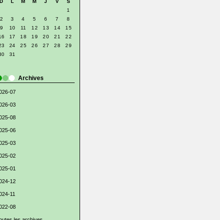
D
L
M
M
J
V
S
1
2
3
4
5
6
7
8
9
10
11
12
13
14
15
16
17
18
19
20
21
22
23
24
25
26
27
28
29
30
31
Archives
026-07
026-03
025-08
025-06
025-03
025-02
025-01
024-12
024-11
022-08
outes les archives