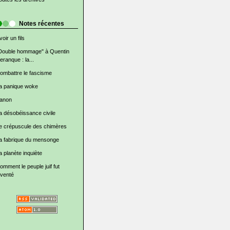
Notes récentes
voir un fils
Double hommage" à Quentin
eranque : la...
ombattre le fascisme
a panique woke
anon
a désobéissance civile
e crépuscule des chimères
a fabrique du mensonge
a planète inquiète
omment le peuple juif fut
nventé