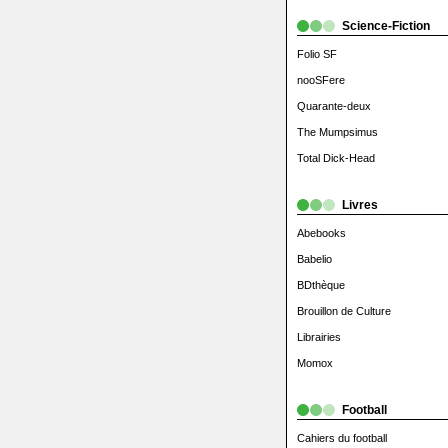
Science-Fiction
Folio SF
nooSFere
Quarante-deux
The Mumpsimus
Total Dick-Head
Livres
Abebooks
Babelio
BDthèque
Brouillon de Culture
Librairies
Momox
Football
Cahiers du football