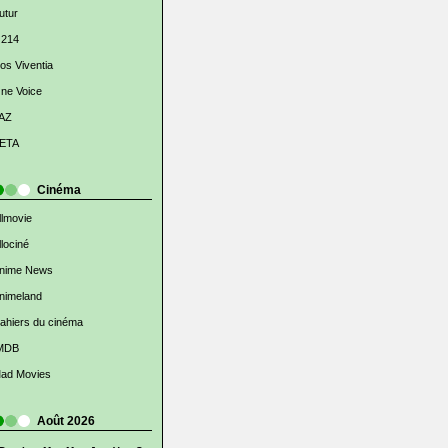
utur
 214
os Viventia
ne Voice
AZ
ETA
Cinéma
llmovie
llociné
nime News
nimeland
ahiers du cinéma
MDB
ad Movies
Août 2026