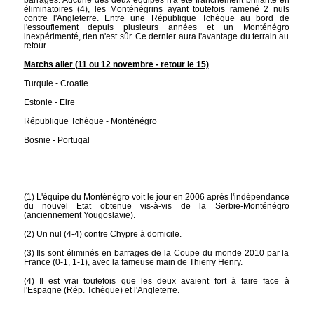
éliminatoires (4), les Monténégrins ayant toutefois ramené 2 nuls
contre l'Angleterre. Entre une République Tchèque au bord de
l'essouflement depuis plusieurs années et un Monténégro
inexpérimenté, rien n'est sûr. Ce dernier aura l'avantage du terrain au
retour.
Matchs aller (11 ou 12 novembre - retour le 15)
Turquie - Croatie
Estonie - Eire
République Tchèque - Monténégro
Bosnie - Portugal
(1) L'équipe du Monténégro voit le jour en 2006 après l'indépendance
du nouvel Etat obtenue vis-à-vis de la Serbie-Monténégro
(anciennement Yougoslavie).
(2) Un nul (4-4) contre Chypre à domicile.
(3) Ils sont éliminés en barrages de la Coupe du monde 2010 par la
France (0-1, 1-1), avec la fameuse main de Thierry Henry.
(4) Il est vrai toutefois que les deux avaient fort à faire face à
l'Espagne (Rép. Tchèque) et l'Angleterre.