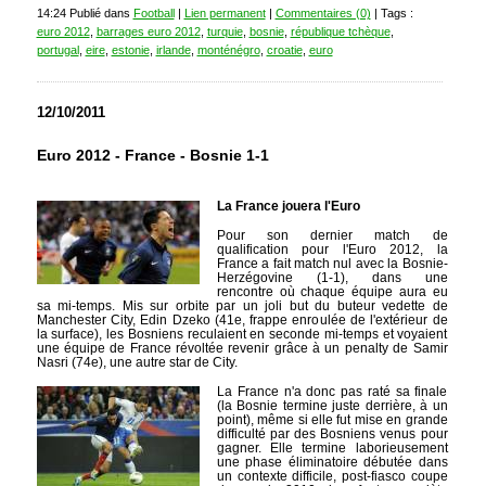
14:24 Publié dans
Football
|
Lien permanent
|
Commentaires (0)
| Tags :
euro 2012
,
barrages euro 2012
,
turquie
,
bosnie
,
république tchèque
,
portugal
,
eire
,
estonie
,
irlande
,
monténégro
,
croatie
,
euro
12/10/2011
Euro 2012 - France - Bosnie 1-1
La France jouera l'Euro
Pour son dernier match de
qualification pour l'Euro 2012, la
France a fait match nul avec la Bosnie-
Herzégovine (1-1), dans une
rencontre où chaque équipe aura eu
sa mi-temps. Mis sur orbite par un joli but du buteur vedette de
Manchester City, Edin Dzeko (41e, frappe enroulée de l'extérieur de
la surface), les Bosniens reculaient en seconde mi-temps et voyaient
une équipe de France révoltée revenir grâce à un penalty de Samir
Nasri (74e), une autre star de City.
La France n'a donc pas raté sa finale
(la Bosnie termine juste derrière, à un
point), même si elle fut mise en grande
difficulté par des Bosniens venus pour
gagner. Elle termine laborieusement
une phase éliminatoire débutée dans
un contexte difficile, post-fiasco coupe