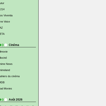
utur
 214
os Viventia
ne Voice
AZ
ETA
Cinéma
llmovie
llociné
nime News
nimeland
ahiers du cinéma
MDB
ad Movies
Août 2026