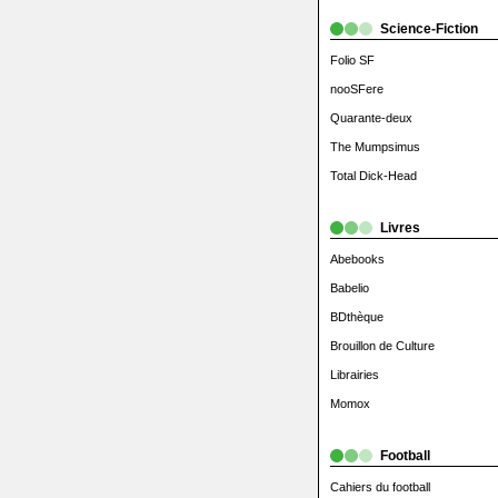
Science-Fiction
Folio SF
nooSFere
Quarante-deux
The Mumpsimus
Total Dick-Head
Livres
Abebooks
Babelio
BDthèque
Brouillon de Culture
Librairies
Momox
Football
Cahiers du football