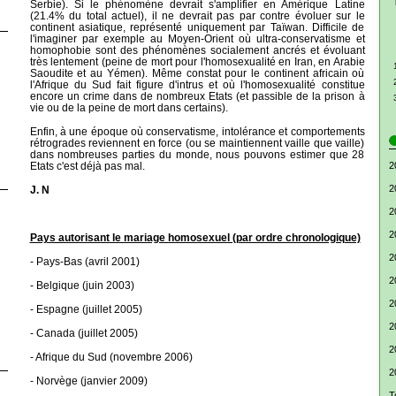
Serbie). Si le phénomène devrait s'amplifier en Amérique Latine
(21.4% du total actuel), il ne devrait pas par contre évoluer sur le
continent asiatique, représenté uniquement par Taïwan. Difficile de
l'imaginer par exemple au Moyen-Orient où ultra-conservatisme et
homophobie sont des phénomènes socialement ancrés et évoluant
très lentement (peine de mort pour l'homosexualité en Iran, en Arabie
Saoudite et au Yémen). Même constat pour le continent africain où
l'Afrique du Sud fait figure d'intrus et où l'homosexualité constitue
encore un crime dans de nombreux Etats (et passible de la prison à
vie ou de la peine de mort dans certains).
Enfin, à une époque où conservatisme, intolérance et comportements
rétrogrades reviennent en force (ou se maintiennent vaille que vaille)
dans nombreuses parties du monde, nous pouvons estimer que 28
Etats c'est déjà pas mal.
2
2
J. N
2
2
Pays autorisant le mariage homosexuel (par ordre chronologique)
2
- Pays-Bas (avril 2001)
2
- Belgique (juin 2003)
2
- Espagne (juillet 2005)
2
- Canada (juillet 2005)
2
- Afrique du Sud (novembre 2006)
2
- Norvège (janvier 2009)
T