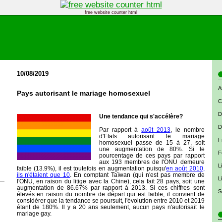
free website counter html
10/08/2019
A
Pays autorisant le mariage homosexuel
C
D
Une tendance qui s'accélère?
D
Par rapport à
août 2013
, le nombre
d'Etats autorisant le mariage
F
homosexuel passe de 15 à 27, soit
une augmentation de 80%. Si le
F
pourcentage de ces pays par rapport
aux 193 membres de l'ONU demeure
L
faible (13.9%), il est toutefois en augmentation puisqu'
en août 2010,
ils n'étaient que 10
. En comptant Taïwan (qui n'est pas membre de
L
l'ONU, en raison du litige avec la Chine), cela fait 28 pays, soit une
augmentation de 86.67% par rapport à 2013. Si ces chiffres sont
S
élevés en raison du nombre de départ qui est faible, il convient de
considérer que la tendance se poursuit, l'évolution entre 2010 et 2019
étant de 180%. Il y a 20 ans seulement, aucun pays n'autorisait le
mariage gay.