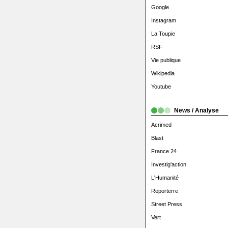
Google
Instagram
La Toupie
RSF
Vie publique
Wikipedia
Youtube
News / Analyse
Acrimed
Blast
France 24
Investig'action
L'Humanité
Reporterre
Street Press
Vert