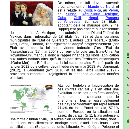
De même, ce fait devrait survenir
F
prochainement en
Irlande du Nord
, et
est à l'étude au
Costa Rica
, au
Pérou
,
L
en
Suisse
,
République Tchèque
,
Cuba
,
Chili
,
Népal
,
Panama
N
et
Venezuela.
Sur ces 28 Etats
adoptant déjà le mariage gay, 2 ne
O
l'appliquent pas encore sur l'ensemble
de leur territoire. Au Mexique, il est autorisé dans le District fédéral de
P
Mexico, dans l'intégralité de 18 Etats (sur 32) et dans certaines
municipalités de l'Etat de Querétaro. D'autres Etats fédéraux (Etats-
P
Unis, Brésil, Canada) l'ont également adopté progressivement (par
Etat) avant que la loi ne devienne fédérale. C'est l'Etat du
Massachusetts (17 mai 2004) qui ouvrit la voie aux Etats-Unis. Au
Royaume-Uni, manque donc à l'appel l'Irlande du Nord (application
aux autres nations ainsi qu'à la plupart des Territoires britanniques
d'Outre-Mer). Le Brésil adopta la loi dans certains Etats à partir de
A
janvier 2012 puis celle-ci devint fédérale en mai 2013. Au Danemark
(2012), le Groenland (avril 2016) et les Iles Féroé (juillet 2017) -
A
provinces autonomes - rejoignirent la tendance quelques années
plus tard.
A
Attention toutefois à l'appréciation de
A
ces chiffres car s'il y a en effet une
évolution nette ces dernières années,
C
force est de constater que le
phénomène touche essentiellement
I
des pays occidentaux qui représentent
71.4% du total. Parmi ceux-là, 57.1%
M
sont en Europe où la situation est
assez disparate. Si 11 Etats autorisent
une forme d'union civile, 18 autres n'en reconnaissent aucune, dont 6
interdisent explicitement le mariage homosexuel dans leurs textes
constitutionnels (Bulgarie, Lettonie, Lituanie, Monténégro, Pologne et