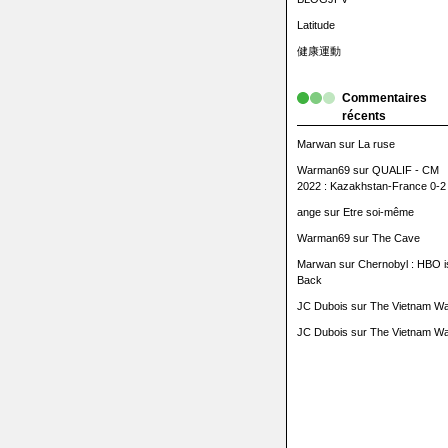
Latitude
健康運動
Commentaires
récents
Marwan
sur
La ruse
Warman69
sur
QUALIF - CM
2022 : Kazakhstan-France 0-2
ange
sur
Etre soi-même
Warman69
sur
The Cave
Marwan
sur
Chernobyl : HBO i
Back
JC Dubois
sur
The Vietnam Wa
JC Dubois
sur
The Vietnam Wa