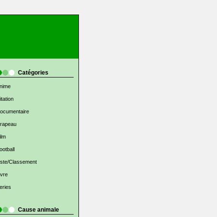
Catégories
nime
itation
ocumentaire
rapeau
ilm
ootball
iste/Classement
ivre
eries
Cause animale