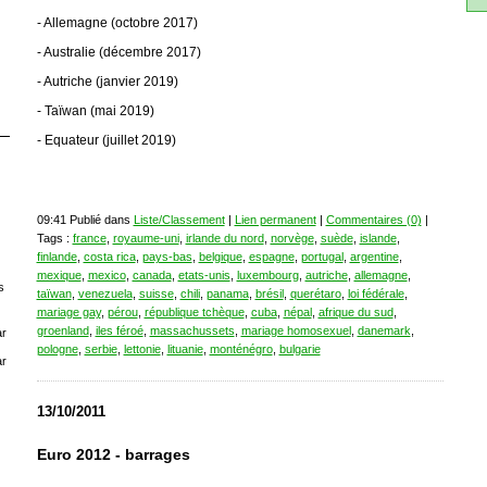
- Allemagne (octobre 2017)
- Australie (décembre 2017)
- Autriche (janvier 2019)
- Taïwan (mai 2019)
- Equateur (juillet 2019)
09:41 Publié dans
Liste/Classement
|
Lien permanent
|
Commentaires (0)
|
Tags :
france
,
royaume-uni
,
irlande du nord
,
norvège
,
suède
,
islande
,
finlande
,
costa rica
,
pays-bas
,
belgique
,
espagne
,
portugal
,
argentine
,
mexique
,
mexico
,
canada
,
etats-unis
,
luxembourg
,
autriche
,
allemagne
,
s
taïwan
,
venezuela
,
suisse
,
chili
,
panama
,
brésil
,
querétaro
,
loi fédérale
,
mariage gay
,
pérou
,
république tchèque
,
cuba
,
népal
,
afrique du sud
,
groenland
,
iles féroé
,
massachussets
,
mariage homosexuel
,
danemark
,
r
pologne
,
serbie
,
lettonie
,
lituanie
,
monténégro
,
bulgarie
r
13/10/2011
Euro 2012 - barrages