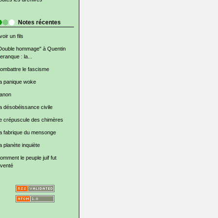
Notes récentes
voir un fils
Double hommage" à Quentin
eranque : la...
ombattre le fascisme
a panique woke
anon
a désobéissance civile
e crépuscule des chimères
a fabrique du mensonge
a planète inquiète
omment le peuple juif fut
nventé