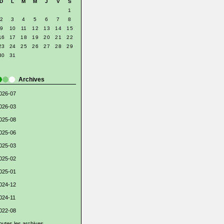
D
L
M
M
J
V
S
1
2
3
4
5
6
7
8
9
10
11
12
13
14
15
16
17
18
19
20
21
22
23
24
25
26
27
28
29
30
31
Archives
026-07
026-03
025-08
025-06
025-03
025-02
025-01
024-12
024-11
022-08
outes les archives