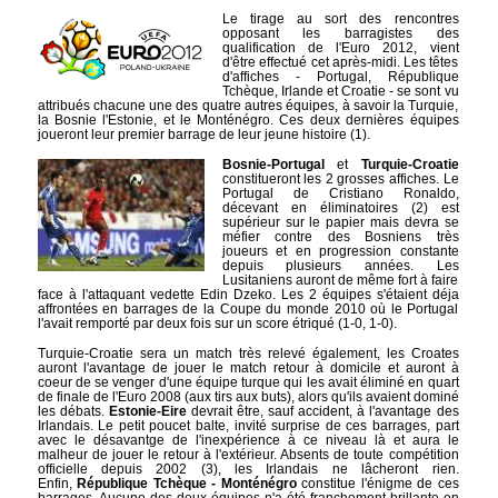
Le tirage au sort des rencontres
opposant les barragistes des
qualification de l'Euro 2012, vient
d'être effectué cet après-midi. Les têtes
d'affiches - Portugal, République
Tchèque, Irlande et Croatie - se sont vu
attribués chacune une des quatre autres équipes, à savoir la Turquie,
la Bosnie l'Estonie, et le Monténégro. Ces deux dernières équipes
joueront leur premier barrage de leur jeune histoire (1).
Bosnie-Portugal
et
Turquie-Croatie
constitueront les 2 grosses affiches. Le
Portugal de Cristiano Ronaldo,
décevant en éliminatoires (2) est
supérieur sur le papier mais devra se
méfier contre des Bosniens très
joueurs et en progression constante
depuis plusieurs années. Les
Lusitaniens auront de même fort à faire
face à l'attaquant vedette Edin Dzeko. Les 2 équipes s'étaient déja
affrontées en barrages de la Coupe du monde 2010 où le Portugal
l'avait remporté par deux fois sur un score étriqué (1-0, 1-0).
Turquie-Croatie sera un match très relevé également, les Croates
auront l'avantage de jouer le match retour à domicile et auront à
coeur de se venger d'une équipe turque qui les avait éliminé en quart
de finale de l'Euro 2008 (aux tirs aux buts), alors qu'ils avaient dominé
les débats.
Estonie-Eire
devrait être, sauf accident, à l'avantage des
Irlandais. Le petit poucet balte, invité surprise de ces barrages, part
avec le désavantge de l'inexpérience à ce niveau là et aura le
malheur de jouer le retour à l'extérieur. Absents de toute compétition
officielle depuis 2002 (3), les Irlandais ne lâcheront rien.
Enfin,
République Tchèque - Monténégro
constitue l'énigme de ces
barrages. Aucune des deux équipes n'a été franchement brillante en