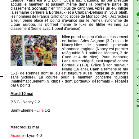
League. Paris est à 1 point. Quant aux Icaunais, ils ont presque
acquis le maintien et passent même dans la première partie du
classement.
Sochaux
n'en finit plus de cartonner. Après un 4-0 infligé
la semaine dernière à Bordeaux (et à Chaban-Delmas s'il vous plaît),
les hommes de Francis Gillot ont disposé de Monaco (3-0). Accrochés
à leur 6ème place (4 points d'avance sur le 7ème), synonyme de
A
Ligue Europa, ils s'offrent même le luxe de titiller Rennes au
classement (5ème avec 1 point d'avance).
"
D
Nice
prend un peu d'air au classement
en battant Arles-Avignon (3-2) mais le
C
Nancy-Nice de samedi prochain
s'annonce tragique (Nancy est premier
L
reléguable à 1 point de Monaco, 2 de
Caen et 4 de Nice). Pour l'honneur,
F
Lens, futur relégué, s'est imposé contre
Bordeaux (1-0). Grâce à son sauveur
L
Niang (16 ans),
Caen
a ramené le nul
(1-1) de Rennes dont le jeu est toujours aussi indigeste (9 matchs
L
sans victoire). La course pour le maintien concerne toujours
(mathématiquement) 9 clubs - dont Bordeaux désormais - séparés
L
par 6 points.
L
Mardi 10 mai
C
P.S.G - Nancy 2-2
i
Saint-Etienne -
Lille
1-2
Mercredi 11 mai
Auxerre
- Lyon 4-0