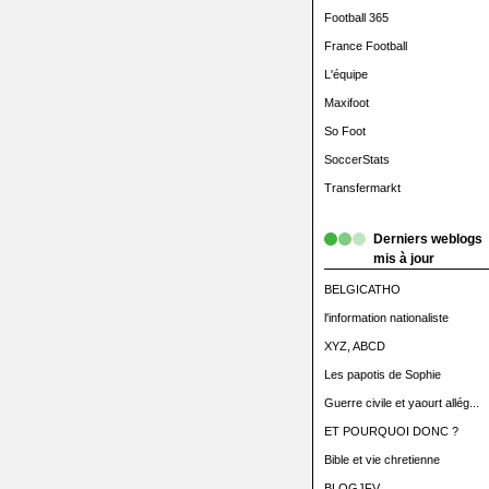
Football 365
France Football
L'équipe
Maxifoot
So Foot
SoccerStats
Transfermarkt
Derniers weblogs
mis à jour
BELGICATHO
l'information nationaliste
XYZ, ABCD
Les papotis de Sophie
Guerre civile et yaourt allég...
ET POURQUOI DONC ?
Bible et vie chretienne
BLOGJFV