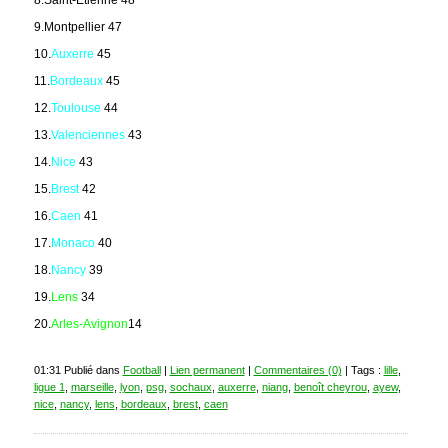
9.Montpellier 47
10.
Auxerre
45
11.
Bordeaux
45
12.
Toulouse
44
13.
Valenciennes
43
14.
Nice
43
15.
Brest
42
16.
Caen
41
17.
Monaco
40
18.
Nancy
39
19.
Lens
34
20.
Arles-Avignon
14
01:31 Publié dans
Football
|
Lien permanent
|
Commentaires (0)
| Tags :
lille
,
ligue 1
,
marseille
,
lyon
,
psg
,
sochaux
,
auxerre
,
niang
,
benoît cheyrou
,
ayew
,
nice
,
nancy
,
lens
,
bordeaux
,
brest
,
caen