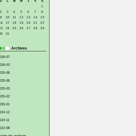
D
L
M
M
J
V
S
1
2
3
4
5
6
7
8
9
10
11
12
13
14
15
16
17
18
19
20
21
22
23
24
25
26
27
28
29
30
31
Archives
026-07
026-03
025-08
025-06
025-03
025-02
025-01
024-12
024-11
022-08
outes les archives