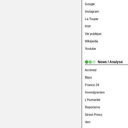
Google
Instagram
La Toupie
RSF
Vie publique
Wikipedia
Youtube
News / Analyse
Acrimed
Blast
France 24
Investig'action
L'Humanité
Reporterre
Street Press
Vert