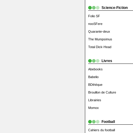
Science-Fiction
Folio SF
nooSFere
Quarante-deux
The Mumpsimus
Total Dick-Head
Livres
Abebooks
Babelio
BDthèque
Brouillon de Culture
Librairies
Momox
Football
Cahiers du football