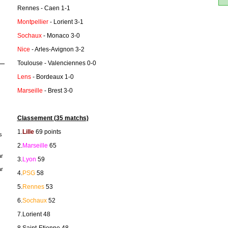
Rennes - Caen 1-1
Montpellier
- Lorient 3-1
Sochaux
- Monaco 3-0
Nice
- Arles-Avignon 3-2
Toulouse - Valenciennes 0-0
Lens
- Bordeaux 1-0
Marseille
- Brest 3-0
Classement (35 matchs)
1.
Lille
69 points
s
2.
Marseille
65
r
3.
Lyon
59
r
4.
PSG
58
5.
Rennes
53
6.
Sochaux
52
7.Lorient 48
8.Saint-Etienne 48