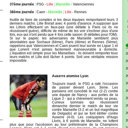
37ème journée
: PSG -
Lille
;
Marseille
- Valenciennes
38ème journée
: Caen -
Marseille
;
Lille
- Rennes
Inutile de faire de comptes si les deux équipes remportaient leurs 3
derniers matchs. Lille finirait avec 4 points d'avance. A supposer que
les Lillois effectuent un faux-pas (une défaite à Paris où ils ne
réussissent guère), difficile de même de les voir s'incliner plus d'une
fois, eux qui n'ont perdu que 4 fois cette saison (6 défaites pour l'OM).
Si sur le papier, les adversaires de Marseille semblent plus
abordables que Sochaux (6ème), Paris (4ème) et Rennes (5ème),
rappelons que Valenciennes et Caen jouent leur survie en Ligue 1 et
que Lorient n'est jamais facilement manoeuvrable à domicile.
L'équation est simple pour les Marseillais : ils doivent remporter tous
2
leurs matchs et Lille doit lâcher 4 points. Soit une véritable mission
impossible.
2
2
Auxerre atomise Lyon
2
2
Toujours mardi, le PSG a raté l'occasion
de passer devant Lyon, 3ème. Les
2
parisiens ont concédé le nul (2-2) contre
une équipe de Nancy - aux portes de la
2
Ligue 2 - qui a chèrement vendu sa peau.
Curieux lyonnais qui réussissent
2
dimanche dernier le match de leur vie
contre Marseille (3-2 et un but magnifique
2
de Delgado) et qui se font étriller contre
Auxerre (4-0). Les coéquipiers d'Hugo
2
Lloris, à 6 points de Marseille, ne luttent
plus que pour l'accéssion au tour préliminaire de la Champions
T