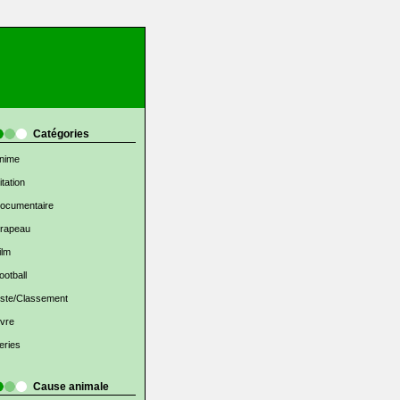
Catégories
nime
itation
ocumentaire
rapeau
ilm
ootball
iste/Classement
ivre
eries
Cause animale