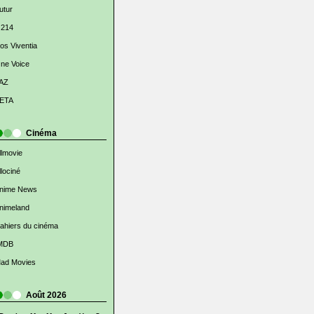
utur
 214
os Viventia
ne Voice
AZ
ETA
Cinéma
llmovie
llociné
nime News
nimeland
ahiers du cinéma
MDB
ad Movies
Août 2026