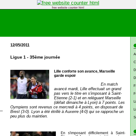
free website counter html
12/05/2011
A
Ligue 1 - 35ème journée
C
D
Lille conforte son avance, Marseille
garde espoir
D
En match
F
avancé mardi, Lille effectuait un grand
pas vers le titre en s'imposant à Saint-
F
Etienne (2-1) et en reléguant Marseille
L
(défait dimanche à Lyon) à 7 points. Les
Oympiens sont revenus ce mercredi à 4 points, en disposant de
L
Brest (3-0). Lyon a été étrillé à Auxerre (4-0) qui se rapproche un
peu plus du maintien.
S
En s'imposant difficilement à Saint-