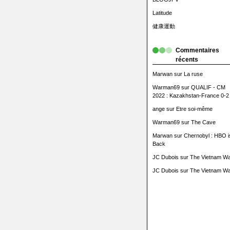
Latitude
健康運動
Commentaires
récents
Marwan
sur
La ruse
Warman69
sur
QUALIF - CM
2022 : Kazakhstan-France 0-2
ange
sur
Etre soi-même
Warman69
sur
The Cave
Marwan
sur
Chernobyl : HBO i
Back
JC Dubois
sur
The Vietnam Wa
JC Dubois
sur
The Vietnam Wa