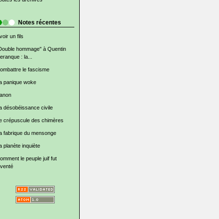
Notes récentes
voir un fils
Double hommage" à Quentin
eranque : la...
ombattre le fascisme
a panique woke
anon
a désobéissance civile
e crépuscule des chimères
a fabrique du mensonge
a planète inquiète
omment le peuple juif fut
nventé