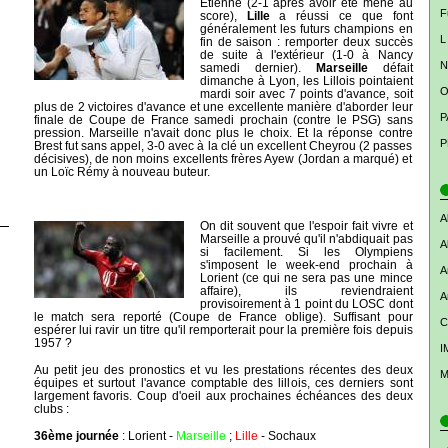
Etienne (2-1 après avoir été mené au
F
score),
Lille
a réussi ce que font
généralement les futurs champions en
L
fin de saison : remporter deux succès
de suite à l'extérieur (1-0 à Nancy
N
samedi dernier).
Marseille
défait
dimanche à Lyon, les Lillois pointaient
O
mardi soir avec 7 points d'avance, soit
plus de 2 victoires d'avance et une excellente manière d'aborder leur
P
finale de Coupe de France samedi prochain (contre le PSG) sans
pression. Marseille n'avait donc plus le choix. Et la réponse contre
P
Brest fut sans appel, 3-0 avec à la clé un excellent Cheyrou (2 passes
décisives), de non moins excellents frères Ayew (Jordan a marqué) et
un Loïc Rémy à nouveau buteur.
A
On dit souvent que l'espoir fait vivre et
Marseille a prouvé qu'il n'abdiquait pas
A
si facilement. Si les Olympiens
s'imposent le week-end prochain à
A
Lorient (ce qui ne sera pas une mince
affaire), ils reviendraient
A
provisoirement à 1 point du LOSC dont
le match sera reporté (Coupe de France oblige). Suffisant pour
C
espérer lui ravir un titre qu'il remporterait pour la première fois depuis
1957 ?
I
Au petit jeu des pronostics et vu les prestations récentes des deux
M
équipes et surtout l'avance comptable des lillois, ces derniers sont
largement favoris. Coup d'oeil aux prochaines échéances des deux
clubs :
36ème journée
: Lorient -
Marseille
;
Lille
- Sochaux