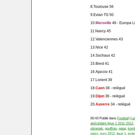
8.Toulouse 56
9.Evian TG 50
10.
Marseille
48 - Europa L
11.Nancy 45
12.Valenciennes 43
13.Nice 42
14.Sochaux 42
15.Brest 41
16.Ajaccio 41
17.Lorient 39
18.
Caen
38 - relégué
19.
Dijon
36 - relégué
20.
Auxerre
34 - relégué
00:43 Publié dans
Football
|
Li
abécédaire ligue 1 2011-2012
,
obraniak
,
gouffran
,
qatar
,
komb
wass
,
euro 2012
,
ligue 1
,
evia