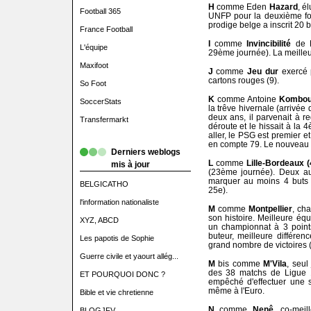
H
comme Eden
Hazard
, é
Football 365
UNFP pour la deuxième foi
prodige belge a inscrit 20 
France Football
I
comme
Invincibilité
de P
L'équipe
29ème journée). La meilleur
Maxifoot
J
comme
Jeu dur
exercé p
cartons rouges (9).
So Foot
K
comme Antoine
Kombou
SoccerStats
la trêve hivernale (arrivée 
deux ans, il parvenait à 
Transfermarkt
déroute et le hissait à la 
aller, le PSG est premier et
en compte 79. Le nouveau co
Derniers weblogs
L
comme
Lille-Bordeaux (
mis à jour
(23ème journée). Deux au
marquer au moins 4 buts :
BELGICATHO
25e).
l'information nationaliste
M
comme
Montpellier
, ch
son histoire. Meilleure éq
XYZ, ABCD
un championnat à 3 points 
buteur, meilleure différe
Les papotis de Sophie
grand nombre de victoires (
Guerre civile et yaourt allég...
M
bis comme
M'Vila
, seul
des 38 matchs de Ligue 1
ET POURQUOI DONC ?
empêché d'effectuer une 
même à l'Euro.
Bible et vie chretienne
N
comme
Nenê
, co-mei
BLOGJFV