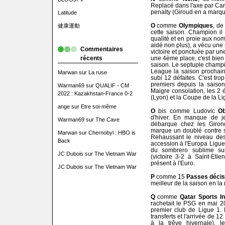
Replacé dans l'axe par Carlo
penalty (Giroud en a marqu
Latitude
O
comme
Olympiques
, de
健康運動
cette saison. Champion il
qualité et en proie aux no
aidé non plus), a vécu une
Commentaires
victoire et ponctuée par u
récents
une 4ème place, c'est bien 
saison. Le septuple champ
League la saison prochain
Marwan
sur
La ruse
subi 12 défaites. C'est tr
premiers depuis la saison
Warman69
sur
QUALIF - CM
Maigre consolation, les 2
2022 : Kazakhstan-France 0-2
(Lyon) et la Coupe de la Li
ange
sur
Etre soi-même
O
bis comme Ludovic
Ob
d'hiver. En manque de jeu
Warman69
sur
The Cave
débarque chez les Giron
marque un doublé contre so
Marwan
sur
Chernobyl : HBO is
Rehaussant le niveau des 
Back
accession à l'Europa Ligue,
du sombrero sublime sui
JC Dubois
sur
The Vietnam War
(victoire 3-2 à Saint-Eti
présent à l'Euro.
JC Dubois
sur
The Vietnam War
P
comme 15
Passes décis
meilleur de la saison en la 
Q
comme
Qatar Sports I
rachetait le PSG en mai 201
premier club de Ligue 1. 
transferts et l'arrivée de 1
à la trêve hivernale), l