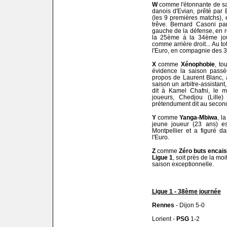
W
comme l'étonnante de s
danois d'Evian, prêté par
(les 9 premières matchs), es
trêve. Bernard Casoni par
gauche de la défense, en 
la 25ème à la 34ème jour
comme arrière droit... Au tot
l'Euro, en compagnie des 3
X
comme
Xénophobie
, t
évidence la saison pass
propos de Laurent Blanc, a
saison un arbitre-assistant
dit à Kamel Chafni, le mi
joueurs, Chedjou (Lille)
prétendument dit au second
Y
comme
Yanga-Mbiwa
, l
jeune joueur (23 ans) e
Montpellier et a figuré d
l'Euro.
Z
comme
Zéro buts encais
Ligue 1
, soit près de la mo
saison exceptionnelle.
Ligue 1 - 38ème journée
Rennes
- Dijon 5-0
Lorient -
PSG
1-2