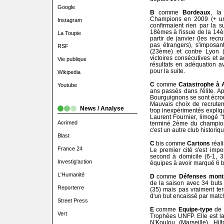
Google
B
comme
Bordeaux
, la
Champions en 2009 (+ un
Instagram
confirmaient rien par la 
18èmes à l'issue de la 14è
La Toupie
partir de janvier (les rec
pas étrangers), s'imposan
RSF
(23ème) et contre Lyon (
victoires consécutives et 
Vie publique
résultats en adéquation a
pour la suite.
Wikipedia
C
comme
Catastrophe à 
Youtube
ans passés dans l'élite. 
Bourguignons se sont écrou
Mauvais choix de recrutem
News / Analyse
trop inexpérimentés expliqu
Laurent Fournier, limogé "t
Acrimed
terminé 2ème du champion
c'est un autre club historiq
Blast
C
bis comme
Cartons
réal
France 24
Le premier cité s'est impo
second à domicile (6-1, 
Investig'action
équipes à avoir marqué 6 
L'Humanité
D
comme
Défenses montp
de la saison avec 34 buts
Reporterre
(35) mais pas vraiment te
d'un but encaissé par matc
Street Press
E
comme
Equipe-type
de 
Vert
Trophées UNFP. Elle est la 
N'Koulou (Marseille), Hil