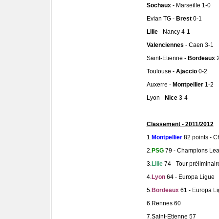
Sochaux
- Marseille 1-0
Evian TG -
Brest
0-1
Lille
- Nancy 4-1
Valenciennes
- Caen 3-1
Saint-Etienne -
Bordeaux
2
Toulouse -
Ajaccio
0-2
Auxerre -
Montpellier
1-2
Lyon -
Nice
3-4
Classement - 2011/2012
1.
Montpellier
82 points - 
2.
PSG
79 - Champions Le
3.
Lille
74 - Tour prélimina
4.
Lyon
64 - Europa Ligue
5.
Bordeaux
61 - Europa L
6.Rennes 60
7.Saint-Etienne 57