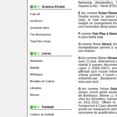
Belhanda (Montpellier),
Hazard (Lille) - Nenê (PSG)
Science-Fiction
E
bis comme
Evian-Thono
Folio SF
Double promu la saison p
club), le club haut-savoy
nooSFere
malgré un changement d'ent
une honorable 9ème place
Quarante-deux
F
comme
Fair-Play à Nan
The Mumpsimus
le plus faible total.
Total Dick-Head
G
comme René
Girard
, él
montpellierain permet à s
son histoire.
Livres
G
bis comme Olivier
Girou
Abebooks
avec 21 buts. Sélectionné p
réalisé 9 passes décisives
Babelio
Ligue 2 (2005-2007), son 
affirmait qu'il n'avait m
BDthèque
15ème journée, il inscrit 
entraînée par... Bazdarevic
Brouillon de Culture
mois plus tard...
Librairies
G
bis comme Yohan
Gou
saison, inscrit après seul
Momox
de Bordeaux, 36eme j.). I
chez les Girondins, l'ancien
en 2011-2012. Offrant le
l'unique but à Caen (dernièr
Football
année en marquant le dernie
synonyme de qualification 
Cahiers du football