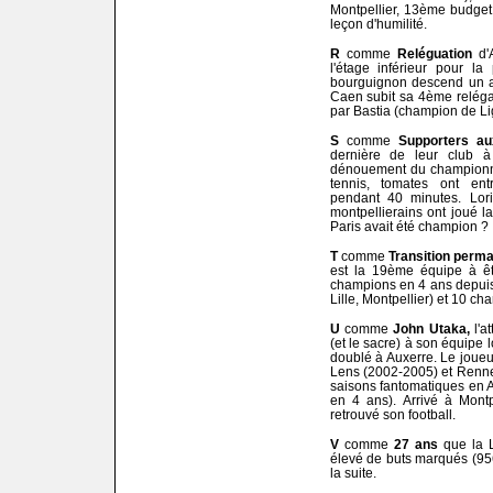
Montpellier, 13ème budget 
leçon d'humilité.
R
comme
Reléguation
d'A
l'étage inférieur pour la
bourguignon descend un a
Caen subit sa 4ème reléga
par Bastia (champion de Li
S
comme
Supporters au
dernière de leur club à
dénouement du championnat
tennis, tomates ont entra
pendant 40 minutes. Lori
montpellierains ont joué la
Paris avait été champion ?
T
comme
Transition perma
est la 19ème équipe à êtr
champions en 4 ans depuis 
Lille, Montpellier) et 10 c
U
comme
John Utaka,
l'a
(et le sacre) à son équipe 
doublé à Auxerre. Le joueur
Lens (2002-2005) et Renne
saisons fantomatiques en 
en 4 ans). Arrivé à Montp
retrouvé son football.
V
comme
27 ans
que la L
élevé de buts marqués (95
la suite.