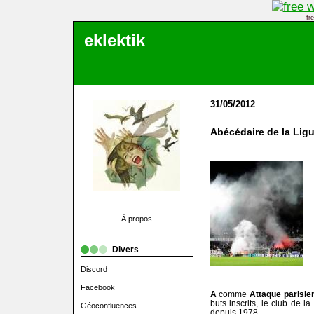
fr
eklektik
31/05/2012
Abécédaire de la Ligu
À propos
Divers
Discord
Facebook
A
comme
Attaque parisie
buts inscrits, le club de l
Géoconfluences
depuis 1978.