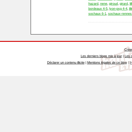
hazard
,
nene
,
giroud
,
girard
,
lil
bordeaux 4-5
,
lyon-psg 4-4
,
li
sochaux 6-1
,
sochaux-rennes
Créer
Les derniers blogs mis à jour
|
Les d
Déclarer un contenu illicite
|
Mentions légales de ce blog
|
H