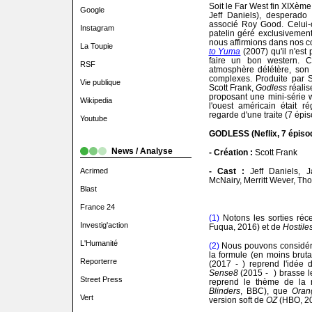
Soit le Far West fin XIXème 
Google
Jeff Daniels), desperado
associé Roy Good. Celui-c
Instagram
patelin géré exclusivement
nous affirmions dans nos 
La Toupie
to Yuma
(2007) qu'il n'est
faire un bon western. C
RSF
atmosphère délétère, son 
complexes. Produite par S
Vie publique
Scott Frank,
Godless
réalis
proposant une mini-série w
Wikipedia
l'ouest américain était r
regarde d'une traite (7 épis
Youtube
GODLESS (Neflix, 7 épiso
News / Analyse
- Création :
Scott Frank
Acrimed
- Cast :
Jeff Daniels, 
McNairy, Merritt Wever, Th
Blast
France 24
(1)
Notons les sorties ré
Investig'action
Fuqua, 2016) et de
Hostile
L'Humanité
(2)
Nous pouvons considére
la formule (en moins bruta
Reporterre
(2017 - ) reprend l'idée
Sense8
(2015 - ) brasse l
Street Press
reprend le thème de la 
Blinders
, BBC), que
Oran
Vert
version soft de
OZ
(HBO, 20