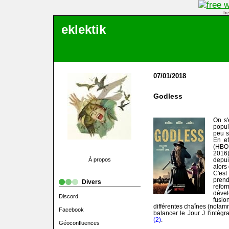
fr
eklektik
07/01/2018
Godless
On s'
popul
peu s
En ef
(HBO
2016
À propos
depui
alors
C'est
prend
Divers
refor
dével
Discord
fusi
différentes chaînes (nota
Facebook
balancer le Jour J l'intégr
(2)
.
Géoconfluences