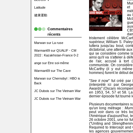
Mur
et 
Latitude
mét
au 
健康運動
Mc
gue
aux
Commentaires
CBS
dan
récents
tristement célèbre McCar
supérieur, William S. Pal
Marwan
sur
La ruse
luttera jusqu'au bout, co
dictatorial, une atteinte a
Warman69
sur
QUALIF - CM
qui se considère comme la
2022 : Kazakhstan-France 0-2
ainsi qu'il va s'atteler à d
de l'air, accusé à tort 
ange
sur
Etre soi-même
communiste. On considère
McCarthy (il y eut même 
Warman69
sur
The Cave
hommes) furent le début de
Marwan
sur
Chernobyl : HBO is
"
See it now
" fut créé par
Back
(interprété ici par Geor
Awards" (Oscars récompens
JC Dubois
sur
The Vietnam War
en 1953, 54, 57 et 58. La
dernier épisode fut tourné le
JC Dubois
sur
The Vietnam War
Plusieurs documentaires su
qu'un long métrage :
Murr
peut voir dans ce très bo
l'Amérique d'aujourd'hui, 
26 octobre 2001, une loi fut
("Uniting and Strengtheni
Required to Intercept and O
les agences gouvernementa