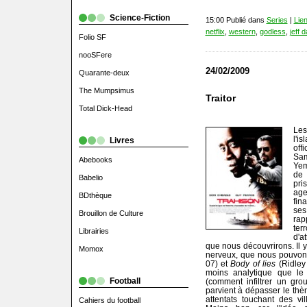
Science-Fiction
15:00 Publié dans
Series
|
Lie
netflix
,
western
,
godless
,
jeff d
Folio SF
nooSFere
24/02/2009
Quarante-deux
The Mumpsimus
Traitor
Total Dick-Head
Les
l'i
Livres
off
Sam
Abebooks
Yem
de 
Babelio
pri
age
BDthèque
fin
ses
Brouillon de Culture
ra
ter
Librairies
d'a
que nous découvrirons. Il y
Momox
nerveux, que nous pouvon
07) et
Body of lies
(Ridley 
moins analytique que le
Football
(comment infiltrer un group
parvient à dépasser le thèm
attentats touchant des vi
Cahiers du football