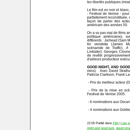
les libertés publiques (mise
Le film est en noir et blanc
- Festival de Venise - pour
parfaitement reconstituée, 
façon de parler des acteu
américain des années 50.
On a vu pas mal de films a
politique américaine), s
différents :
Jarhead
(Sam Me
for vendetta
(James Mc
scénariste de
Traffic
),
A 
Linklater). Georges Clooney
de revêtir progressivement 
d'aiileurs producteur exécuti
GOOD NIGHT, AND GOO
mins). Avec David Stratha
Patricia Clarkson, Frank La
- Prix du meilleur acteur (D
- Prix de la mise en scè
Festival de Venise 2005.
- 6 nominations aux Oscar
- 4 nominations aux Golde
22:05 Publié dans
Film
|
Lien 
night and good luck
,
david stra