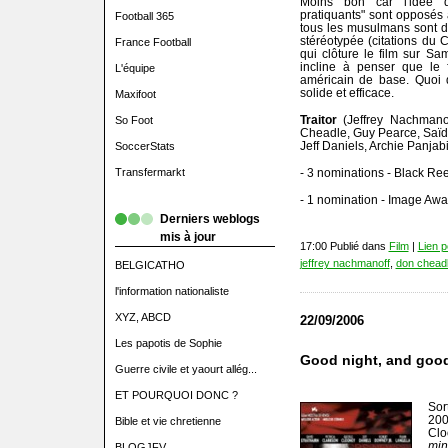
Moins bon car l'idée d
pratiquants" sont opposés 
Football 365
tous les musulmans sont des 
stéréotypée (citations du
France Football
qui clôture le film sur Sam
incline à penser que le 
L'équipe
américain de base. Quoi qu
solide et efficace.
Maxifoot
Traitor
(Jeffrey Nachman
So Foot
Cheadle, Guy Pearce, Saï
Jeff Daniels, Archie Panjabi
SoccerStats
Transfermarkt
- 3 nominations - Black Re
- 1 nomination - Image Awa
Derniers weblogs
mis à jour
17:00 Publié dans
Film
|
Lien 
jeffrey nachmanoff
,
don chead
BELGICATHO
l'information nationaliste
XYZ, ABCD
22/09/2006
Les papotis de Sophie
Good night, and good 
Guerre civile et yaourt allég...
ET POURQUOI DONC ?
Sor
200
Bible et vie chretienne
Clo
mi
BLOGJFV