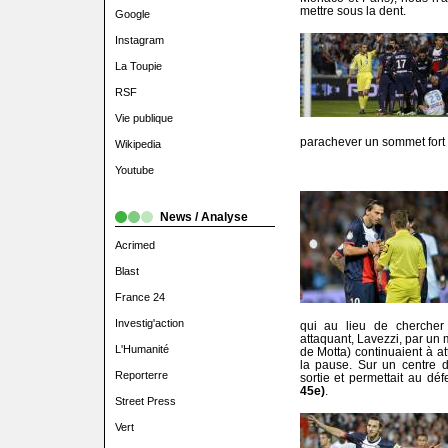
mettre sous la dent.
Google
Instagram
La Toupie
RSF
Vie publique
parachever un sommet fort
Wikipedia
Youtube
News / Analyse
Acrimed
Blast
France 24
Investig'action
qui au lieu de chercher
attaquant, Lavezzi, par un m
L'Humanité
de Motta) continuaient à a
la pause. Sur un centre
Reporterre
sortie et permettait au dé
45e)
.
Street Press
Vert