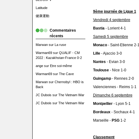
Latitude
9ème journée de Ligue 1
健康運動
Vendredi 4 septembre
Bastia
- Lorient 4-1
Commentaires
récents
Samedi 5 septembre
Marwan
sur
La ruse
Monaco
- Saint-Etienne 2-
Warman69
sur
QUALIF - CM
Lille
- Ajaccio 3-0
2022 : Kazakhstan-France 0-2
Nantes
- Evian 3-0
ange
sur
Etre soi-même
Toulouse
- Nice 1-0
Warman69
sur
The Cave
Guingamp
- Rennes 2-0
Marwan
sur
Chernobyl : HBO is
Valenciennes - Reims 1-1
Back
JC Dubois
sur
The Vietnam War
Dimanche 6 septembre
JC Dubois
sur
The Vietnam War
Montpellier
- Lyon 5-1
Bordeaux
- Sochaux 4-1
Marseille -
PSG
1-2
Classement