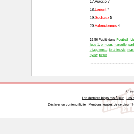
17.Ajaccio 7
18.
Lorient
7
19.
Sochaux
5
20.
Valenciennes
4
15:56 Publié dans
Football
|
Li
ligue 1
,
om-psg
,
marseille
,
par
thiago motta
,
ibrahimovic
,
maxw
ayew
,
turpin
Créer
Les derniers blogs mis à jour
|
Les d
Déclarer un contenu illicite
|
Mentions légales de ce blog
|
H