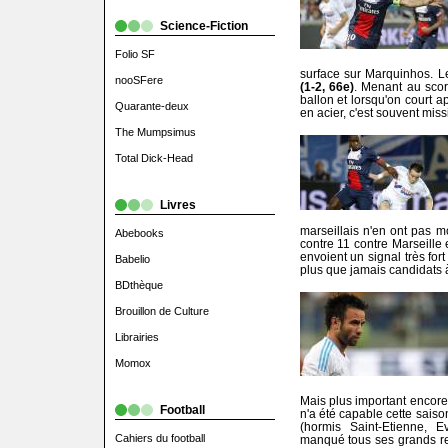
Science-Fiction
Folio SF
surface sur Marquinhos. Le
nooSFere
(1-2, 66e)
. Menant au score
ballon et lorsqu'on court 
Quarante-deux
en acier, c'est souvent mis
The Mumpsimus
Total Dick-Head
Livres
marseillais n'en ont pas mo
Abebooks
contre 11 contre Marseille 
envoient un signal très fort
Babelio
plus que jamais candidats 
BDthèque
Brouillon de Culture
Librairies
Momox
Mais plus important encore,
Football
n'a été capable cette saiso
(hormis Saint-Etienne, Ev
Cahiers du football
manqué tous ses grands ren