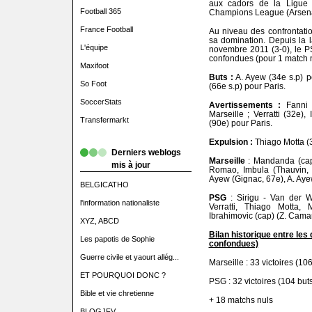
aux cadors de la Ligue 
Football 365
Champions League (Arsena
France Football
Au niveau des confrontatio
sa domination. Depuis la 
L'équipe
novembre 2011 (3-0), le PS
confondues (pour 1 match n
Maxifoot
Buts :
A. Ayew (34e s.p) po
So Foot
(66e s.p) pour Paris.
SoccerStats
Avert
issements :
Fanni
Marseille ; Verratti (32e)
Transfermarkt
(90e) pour Paris.
Expulsion :
Thiago Motta (3
Derniers weblogs
Marseille
: Mandanda (cap
mis à jour
Romao, Imbula (Thauvin, 8
Ayew (Gignac, 67e), A. Aye
BELGICATHO
PSG
: Sirigu - Van der W
l'information nationaliste
Verratti, Thiago Motta,
Ibrahimovic (cap) (Z. Camar
XYZ, ABCD
Bilan historique entre les
Les papotis de Sophie
confondues)
Guerre civile et yaourt allég...
Marseille : 33 victoires (1
ET POURQUOI DONC ?
PSG : 32 victoires (104 bu
Bible et vie chretienne
+ 18 matchs nuls
BLOGJFV