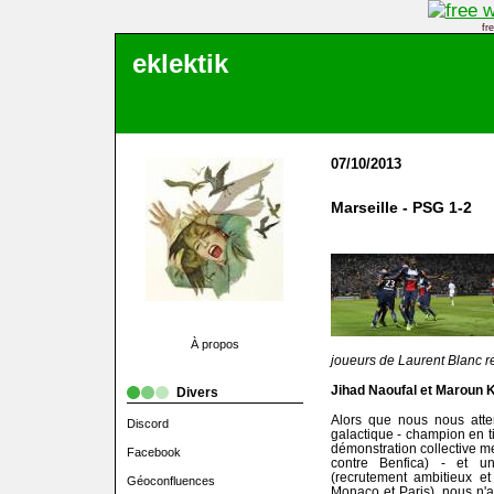
fr
eklektik
07/10/2013
Marseille - PSG 1-2
À propos
joueurs de Laurent Blanc re
Jihad Naoufal et Maroun K
Divers
Alors que nous nous att
Discord
galactique - champion en t
démonstration collective 
Facebook
contre Benfica) - et u
(recrutement ambitieux et
Géoconfluences
Monaco et Paris), nous n'