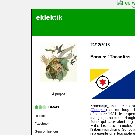
fr
eklektik
24/12/2018
Bonaire / Tocantins
À propos
Kralendijk), Bonaire est s
Divers
(
Curaçao
) et au large 
décembre 1981, le drapea
Discord
triangle jaune et un triangl
fleurs qui couvraient origi
Facebook
Entre les deux triangles,
l'internationalisme. Sur ce
Géoconfluences
représente une boussole et