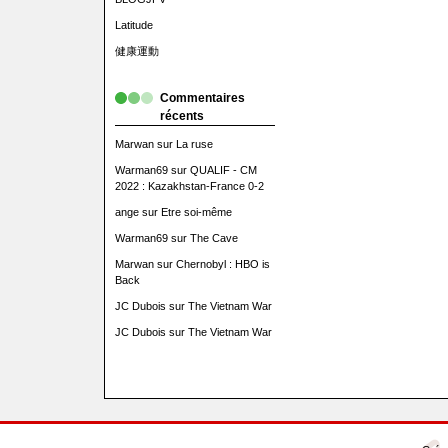
Latitude
健康運動
Commentaires
récents
Marwan
sur
La ruse
Warman69
sur
QUALIF - CM
2022 : Kazakhstan-France 0-2
ange
sur
Etre soi-même
Warman69
sur
The Cave
Marwan
sur
Chernobyl : HBO is
Back
JC Dubois
sur
The Vietnam War
JC Dubois
sur
The Vietnam War