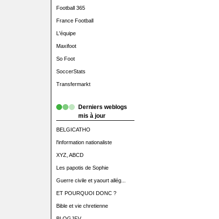
Football 365
France Football
L'équipe
Maxifoot
So Foot
SoccerStats
Transfermarkt
Derniers weblogs
mis à jour
BELGICATHO
l'information nationaliste
XYZ, ABCD
Les papotis de Sophie
Guerre civile et yaourt allég...
ET POURQUOI DONC ?
Bible et vie chretienne
BLOGJFV