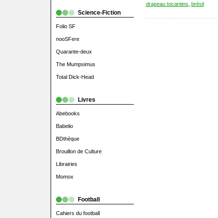
drapeau tocantins
,
brésil
Science-Fiction
Folio SF
nooSFere
Quarante-deux
The Mumpsimus
Total Dick-Head
Livres
Abebooks
Babelio
BDthèque
Brouillon de Culture
Librairies
Momox
Football
Cahiers du football