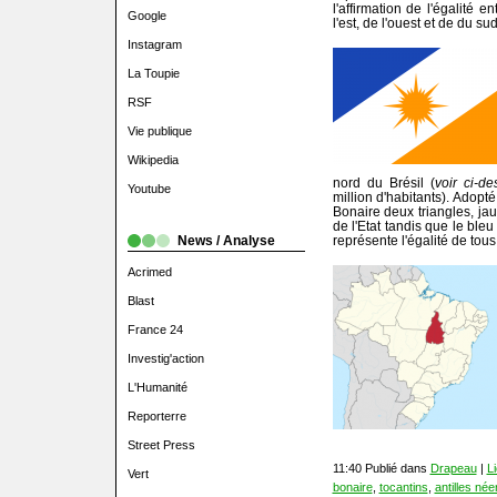
l'affirmation de l'égalité e
Google
l'est, de l'ouest et de du sud
Instagram
La Toupie
RSF
Vie publique
Wikipedia
nord du Brésil (
voir ci-d
Youtube
million d'habitants). Adop
Bonaire deux triangles, jau
de l'Etat tandis que le bleu
News / Analyse
représente l'égalité de tous
Acrimed
Blast
France 24
Investig'action
L'Humanité
Reporterre
Street Press
11:40 Publié dans
Drapeau
|
L
Vert
bonaire
,
tocantins
,
antilles né