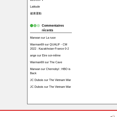
Latitude
健康運動
Commentaires
récents
Marwan
sur
La ruse
Warman69
sur
QUALIF - CM
2022 : Kazakhstan-France 0-2
ange
sur
Etre soi-même
Warman69
sur
The Cave
Marwan
sur
Chernobyl : HBO is
Back
JC Dubois
sur
The Vietnam War
JC Dubois
sur
The Vietnam War