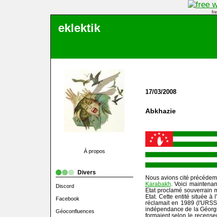
fr
eklektik
17/03/2008
Abkhazie
À propos
Divers
Nous avions cité précédem
Karabakh
. Voici maintena
Discord
Etat proclamé souverrain 
Etat. Cette entité située à
Facebook
réclamait en 1989 (l'URSS
indépendance de la Géorgi
Géoconfluences
formaient selon le recens