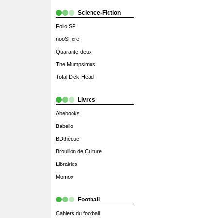
Science-Fiction
Folio SF
nooSFere
Quarante-deux
The Mumpsimus
Total Dick-Head
Livres
Abebooks
Babelio
BDthèque
Brouillon de Culture
Librairies
Momox
Football
Cahiers du football