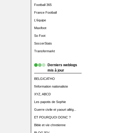
Football 365
France Football
L'équipe
Maxifoot
So Foot
SoccerStats
Transfermarkt
Derniers weblogs
mis à jour
BELGICATHO
l'information nationaliste
XYZ, ABCD
Les papotis de Sophie
Guerre civile et yaourt allég...
ET POURQUOI DONC ?
Bible et vie chretienne
BLOGJFV