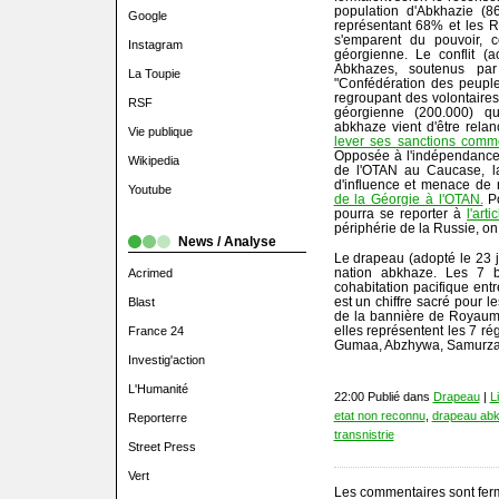
population d'Abkhazie (8
Google
représentant 68% et les 
s'emparent du pouvoir, ce
Instagram
géorgienne. Le conflit (a
Abkhazes, soutenus pa
La Toupie
"Confédération des peupl
regroupant des volontaire
RSF
géorgienne (200.000) qui
abkhaze vient d'être rela
Vie publique
lever ses sanctions comme
Opposée à l'indépendanc
Wikipedia
de l'OTAN au Caucase, l
d'influence et menace de 
Youtube
de la Géorgie à l'OTAN.
Po
pourra se reporter à
l'art
périphérie de la Russie, on
News / Analyse
Le drapeau (adopté le 23 ju
nation abkhaze. Les 7 b
Acrimed
cohabitation pacifique entre
est un chiffre sacré pour l
Blast
de la bannière de Royaume
elles représentent les 7 r
France 24
Gumaa, Abzhywa, Samurzaq
Investig'action
L'Humanité
22:00 Publié dans
Drapeau
|
L
etat non reconnu
,
drapeau abk
Reporterre
transnistrie
Street Press
Vert
Les commentaires sont fer