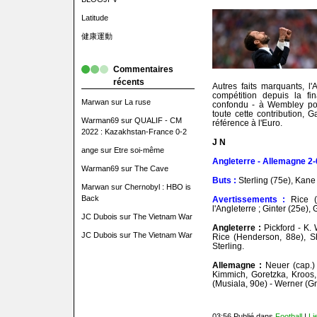
Latitude
健康運動
Commentaires
récents
Autres faits marquants, l
compétition depuis la fi
Marwan
sur
La ruse
confondu - à Wembley pou
toute cette contribution, 
Warman69
sur
QUALIF - CM
référence à l'Euro.
2022 : Kazakhstan-France 0-2
J N
ange
sur
Etre soi-même
Angleterre - Allemagne 2-
Warman69
sur
The Cave
Buts :
Sterling (75e), Kane
Marwan
sur
Chernobyl : HBO is
Back
Avertissements :
Rice (
l'Angleterre ; Ginter (25e)
JC Dubois
sur
The Vietnam War
Angleterre :
Pickford - K. 
JC Dubois
sur
The Vietnam War
Rice (Henderson, 88e), Sh
Sterling.
Allemagne :
Neuer (cap.)
Kimmich, Goretzka, Kroos,
(Musiala, 90e) - Werner (Gn
03:56 Publié dans
Football
|
Li