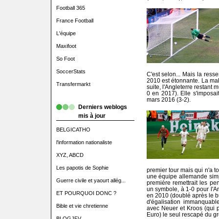
Football 365
France Football
L'équipe
Maxifoot
So Foot
SoccerStats
C'est selon... Mais la ress
2010 est étonnante. La mal
Transfermarkt
suite, l'Angleterre restant 
0 en 2017). Elle s'imposait
mars 2016 (3-2).
Derniers weblogs
mis à jour
BELGICATHO
l'information nationaliste
XYZ, ABCD
Les papotis de Sophie
premier tour mais qui n'a t
une équipe allemande simpl
Guerre civile et yaourt allég...
première remettrait les p
un symbole, à 1-0 pour l'An
ET POURQUOI DONC ?
en 2010 (doublé après le bu
d'égalisation immanquable
Bible et vie chretienne
avec Neuer et Kroos (qui pr
Euro) le seul rescapé du 
BLOGJFV