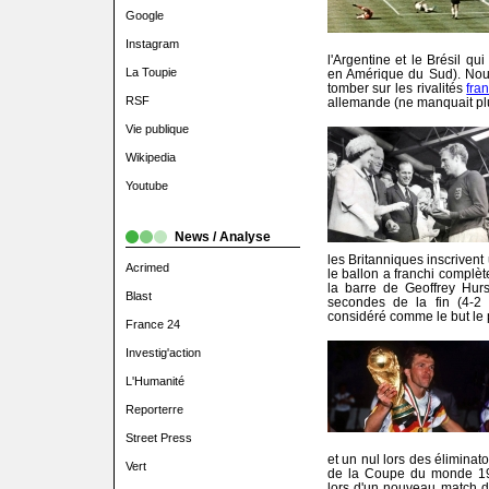
Google
Instagram
l'Argentine et le Brésil qui
La Toupie
en Amérique du Sud). Nou
tomber sur les rivalités
fra
RSF
allemande (ne manquait pl
Vie publique
Wikipedia
Youtube
News / Analyse
les Britanniques inscrivent u
Acrimed
le ballon a franchi complèt
la barre de Geoffrey Hurs
Blast
secondes de la fin (4-2
considéré comme le but le pl
France 24
Investig'action
L'Humanité
Reporterre
Street Press
et un nul lors des éliminat
Vert
de la Coupe du monde 19
lors d'un nouveau match d