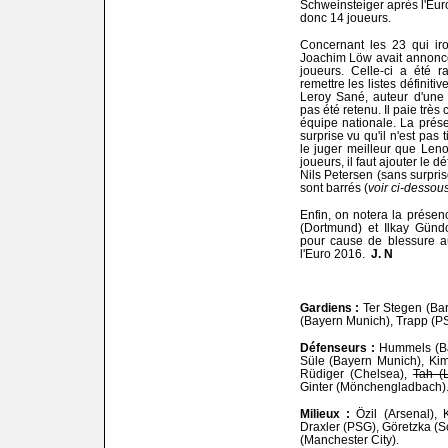
Schweinsteiger après l'Eur
donc 14 joueurs.
Concernant les 23 qui iro
Joachim Löw avait annoncé
joueurs. Celle-ci a été r
remettre les listes définiti
Leroy Sané, auteur d'une 
pas été retenu. Il paie trè
équipe nationale. La prés
surprise vu qu'il n'est pas
le juger meilleur que Leno
joueurs, il faut ajouter le 
Nils Petersen (sans surpris
sont barrés (
voir ci-dessou
Enfin, on notera la prése
(Dortmund) et Ilkay Gündo
pour cause de blessure 
l'Euro 2016.
J. N
Gardiens :
Ter Stegen (Ba
(Bayern Munich), Trapp (P
Défenseurs :
Hummels (Ba
Süle (Bayern Munich), Kim
Rüdiger (Chelsea),
Tah (
Ginter (Mönchengladbach)
Milieux :
Özil (Arsenal), 
Draxler (PSG), Göretzka (
(Manchester City).