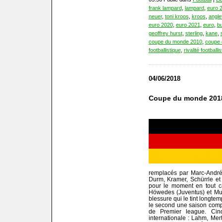
frank lampard
,
lampard
,
euro 
neuer
,
toni kroos
,
kroos
,
angle
euro 2020
,
euro 2021
,
euro
,
b
geoffrey hurst
,
sterling
,
kane
,
coupe du monde 2010
,
coupe 
footballistique
,
rivalité football
04/06/2018
Coupe du monde 2018 
remplacés par Marc-André 
Durm, Kramer, Schürrle et
pour le moment en tout ca
Höwedes (Juventus) et Mus
blessure qui le tint longtem
le second une saison comp
de Premier league. Cinq
internationale : Lahm, Mer