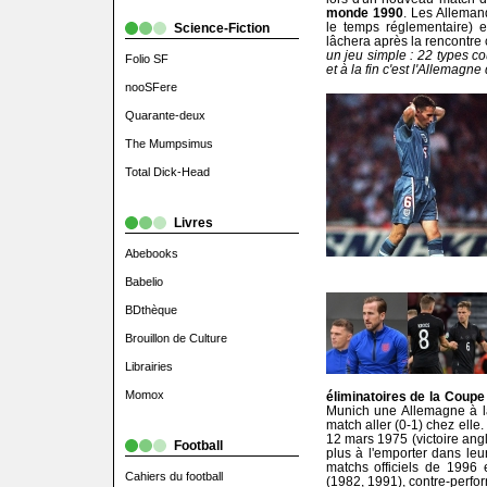
monde 1990
. Les Allemand
le temps réglementaire) et
Science-Fiction
lâchera après la rencontre 
un jeu simple : 22 types c
Folio SF
et à la fin c'est l'Allemagn
nooSFere
Quarante-deux
The Mumpsimus
Total Dick-Head
Livres
Abebooks
Babelio
BDthèque
Brouillon de Culture
Librairies
Momox
éliminatoires de la Coup
Munich une Allemagne à 
match aller (0-1) chez elle.
12 mars 1975 (victoire angl
Football
plus à l'emporter dans le
matchs officiels de 1996 e
Cahiers du football
(1982, 1991), contre-perfo