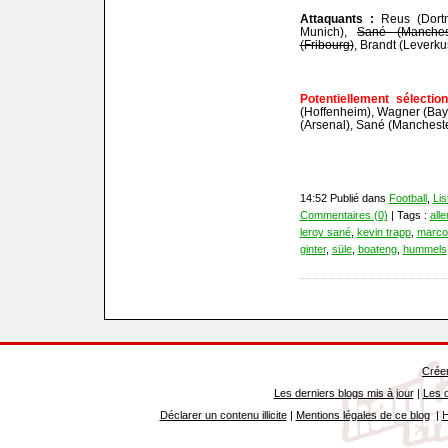
Attaquants :
Reus (Dortm
Munich),
Sané (Manchest
(Fribourg)
, Brandt (Leverku
Potentiellement sélectio
(Hoffenheim), Wagner (Bay
(Arsenal), Sané (Mancheste
14:52 Publié dans
Football
,
Li
Commentaires (0)
| Tags :
all
leroy sané
,
kevin trapp
,
marco
ginter
,
süle
,
boateng
,
hummels
Créer
Les derniers blogs mis à jour
|
Les d
Déclarer un contenu illicite
|
Mentions légales de ce blog
|
H