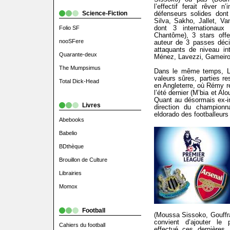
l’effectif ferait rêver 
Science-Fiction
défenseurs solides dont
Silva, Sakho, Jallet, Va
dont 3 internationaux 
Folio SF
Chantôme), 3 stars off
nooSFere
auteur de 3 passes déci
attaquants de niveau int
Quarante-deux
Ménez, Lavezzi, Gameiro
The Mumpsimus
Dans le même temps, Ly
valeurs sûres, parties r
Total Dick-Head
en Angleterre, où Rémy re
l’été dernier (M’bia et Al
Quant au désormais ex-int
Livres
direction du champion
eldorado des footballeurs 
Abebooks
Babelio
BDthèque
Brouillon de Culture
Librairies
Momox
Football
(Moussa Sissoko, Gouffr
convient d’ajouter le p
Cahiers du football
effectué ces dernières