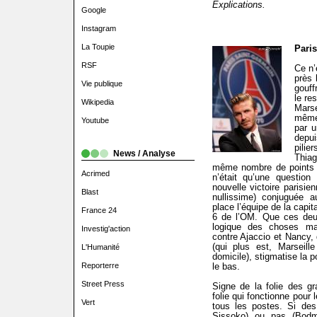
Explications.
Google
Instagram
La Toupie
Paris
RSF
Ce n’
près 
Vie publique
gouff
le re
Wikipedia
Marse
même 
Youtube
par 
depu
pili
News / Analyse
Thiag
même nombre de points qu
Acrimed
n’était qu’une questio
nouvelle victoire parisi
Blast
nullissime) conjuguée a
place l’équipe de la capi
France 24
6 de l’OM. Que ces deu
logique des choses mais
Investig'action
contre Ajaccio et Nancy, 
(qui plus est, Marseill
L'Humanité
domicile), stigmatise la p
Reporterre
le bas.
Street Press
Signe de la folie des gr
folie qui fonctionne pour
Vert
tous les postes. Si des
Sissoko) ou pas (Bodme