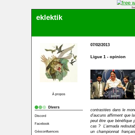
fr
eklektik
07/02/2013
Ligue 1 - opinion
À propos
Divers
contrastées dans le monde
d’aucuns affirment que l
Discord
peut être que bénéfique p
Facebook
cas ? L’armada redoutab
un championnat françai
Géoconfluences