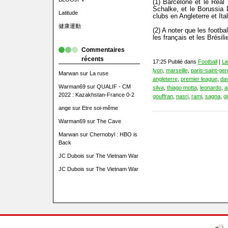
(1) Barcelone et le Rea
Schalke, et le Borussia
Latitude
clubs en Angleterre et Ital
健康運動
(2) A noter que les footba
les français et les Brésili
Commentaires
récents
17:25 Publié dans
Football
|
Li
lyon
,
marseille
,
paris-saint-ge
Marwan
sur
La ruse
angleterre
,
premier league
,
da
Warman69
sur
QUALIF - CM
silva
,
thiago motta
,
leonardo
,
a
2022 : Kazakhstan-France 0-2
gouffran
,
nasri
,
rami
,
sagna
,
g
ange
sur
Etre soi-même
Warman69
sur
The Cave
Marwan
sur
Chernobyl : HBO is
Back
JC Dubois
sur
The Vietnam War
JC Dubois
sur
The Vietnam War