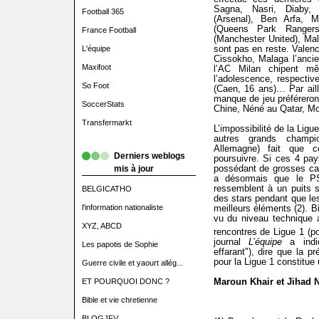
Sagna, Nasri, Diaby, 
Football 365
(Arsenal), Ben Arfa, 
(Queens Park Rangers
France Football
(Manchester United), Ma
sont pas en reste. Valen
L'équipe
Cissokho, Malaga l’ancie
Maxifoot
l’AC Milan chipent m
l’adolescence, respecti
So Foot
(Caen, 16 ans)… Par aille
manque de jeu préféreront
SoccerStats
Chine, Néné au Qatar, M
Transfermarkt
L’impossibilité de la Ligue
autres grands champio
Allemagne) fait que c
Derniers weblogs
poursuivre. Si ces 4 pa
possédant de grosses capa
mis à jour
a désormais que le P
ressemblent à un puits s
BELGICATHO
des stars pendant que les
l'information nationaliste
meilleurs éléments (2). 
vu du niveau technique 
XYZ, ABCD
rencontres de Ligue 1 (p
journal
L’équipe
a indiq
Les papotis de Sophie
effarant"), dire que la 
pour la Ligue 1 constitue
Guerre civile et yaourt allég...
Maroun Khair et Jihad 
ET POURQUOI DONC ?
Bible et vie chretienne
BLOGJFV