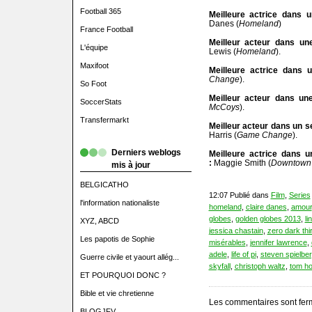
Football 365
Meilleure actrice dans 
Danes (
Homeland
)
France Football
Meilleur acteur dans un
L'équipe
Lewis (
Homeland
).
Maxifoot
Meilleure actrice dans u
Change
).
So Foot
Meilleur acteur dans une
SoccerStats
McCoys
).
Transfermarkt
Meilleur acteur dans un se
Harris (
Game Change
).
Derniers weblogs
Meilleure actrice dans u
:
Maggie Smith (
Downtown
mis à jour
BELGICATHO
12:07 Publié dans
Film
,
Series
l'information nationaliste
homeland
,
claire danes
,
amour
globes
,
golden globes 2013
,
li
XYZ, ABCD
jessica chastain
,
zero dark thir
Les papotis de Sophie
misérables
,
jennifer lawrence
,
adele
,
life of pi
,
steven spielbe
Guerre civile et yaourt allég...
skyfall
,
christoph waltz
,
tom h
ET POURQUOI DONC ?
Bible et vie chretienne
Les commentaires sont fer
BLOGJFV