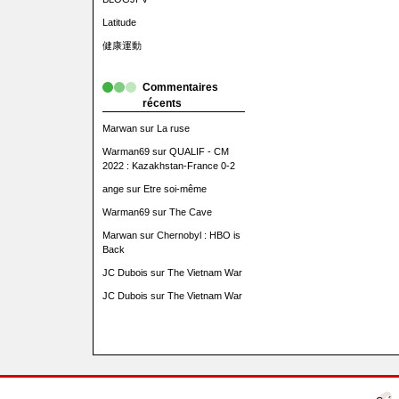
Latitude
健康運動
Commentaires
récents
Marwan
sur
La ruse
Warman69
sur
QUALIF - CM
2022 : Kazakhstan-France 0-2
ange
sur
Etre soi-même
Warman69
sur
The Cave
Marwan
sur
Chernobyl : HBO is
Back
JC Dubois
sur
The Vietnam War
JC Dubois
sur
The Vietnam War