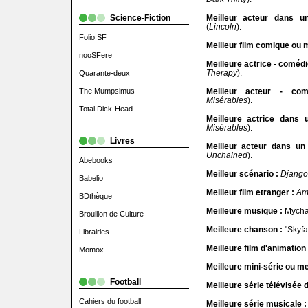
Science-Fiction
Meilleur acteur dans u
(
Lincoln
).
Folio SF
Meilleur film comique ou m
nooSFere
Meilleure actrice - comédi
Therapy
).
Quarante-deux
The Mumpsimus
Meilleur acteur - com
Misérables
).
Total Dick-Head
Meilleure actrice dans 
Misérables
).
Livres
Meilleur acteur dans un
Unchained
).
Abebooks
Meilleur scénario :
Django
Babelio
Meilleur film etranger :
Am
BDthèque
Meilleure musique :
Mycha
Brouillon de Culture
Meilleure chanson :
"Skyfal
Librairies
Meilleure film d'animation 
Momox
Meilleure mini-série ou mei
Football
Meilleure série télévisée 
Cahiers du football
Meilleure série musicale :