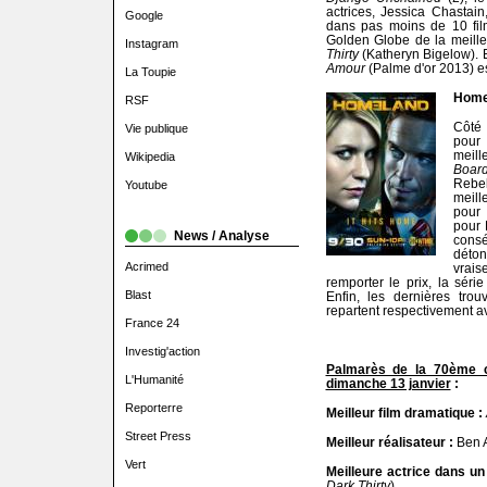
actrices, Jessica Chastain
Google
dans pas moins de 10 fil
Golden Globe de la meille
Instagram
Thirty
(Katheryn Bigelow). E
Amour
(Palme d'or 2013) es
La Toupie
Home
RSF
Côté
Vie publique
pour
meill
Wikipedia
Boar
Rebe
Youtube
meill
pour 
pour 
News / Analyse
cons
dét
Acrimed
vrai
remporter le prix, la sér
Blast
Enfin, les dernières tro
repartent respectivement av
France 24
Investig'action
Palmarès de la 70ème c
L'Humanité
dimanche 13 janvier
:
Reporterre
Meilleur film dramatique :
Street Press
Meilleur réalisateur :
Ben A
Vert
Meilleure actrice dans un
Dark Thirty
).