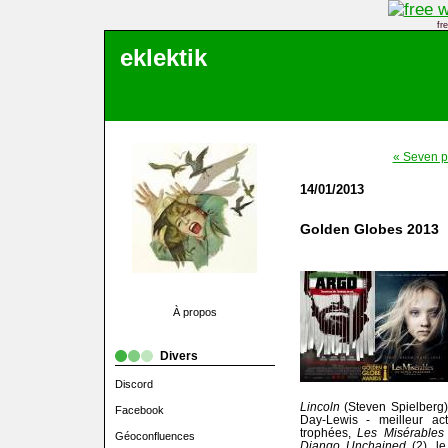
fr
eklektik
« Seven p
14/01/2013
Golden Globes 2013
À propos
Divers
Discord
Lincoln
(Steven Spielberg)
Facebook
Day-Lewis - meilleur ac
trophées,
Les Misérables
Géoconfluences
Django Unchained
(2), le