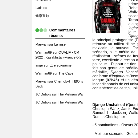
prime
Latitude
Rebel
Waltz
健康運動
seco
Tara
dial
Inglo
Commentaires
joue 
récents
Djan
le principal protagoniste (
retrouve au milieu d'une 
Marwan
sur
La ruse
mexicain, le nouveau Ta
scénario, a le mérite de 
Warman69
sur
QUALIF - CM
réalisateur : scènes de fu
2022 : Kazakhstan-France 0-2
terre, excellente direction
politique... Et pour ne rie
ange
sur
Etre soi-même
fois son genre de prédile
médaille,
Django Unchai
Warman69
sur
The Cave
conforme d'
Inglorious Bast
longue (02h45) et un déno
Marwan
sur
Chernobyl : HBO is
inconditionnels de cet unive
Back
contenteront de ce trip jubi
JC Dubois
sur
The Vietnam War
JC Dubois
sur
The Vietnam War
Django Unchained
(Quent
Christoph Waltz, Jamie Fo
Samuel L. Jackson, Walt
Dennis Christopher.
- 5 nominations - Oscars 
- Meilleur scénario - Gold