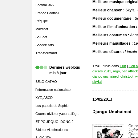
Meilleure musique original
Football 365
Meilleur chanson :
Skyfall
France Football
Meilleur documentaire :
S
L'équipe
Meilleur film d'animation :
Maxifoot
Meilleurs costumes :
Anna
So Foot
Meilleurs maquillages :
Le
SoccerStats
Meilleurs décors :
Lincoln.
Transfermarkt
17:41 Publié dans
Film
|
Lien 
Derniers weblogs
oscars 2013
,
argo
,
ben affleck
mis à jour
django unchained
,
christoph w
BELGICATHO
skyfall
l'information nationaliste
XYZ, ABCD
15/02/2013
Les papotis de Sophie
Django Unchained
Guerre civile et yaourt allég...
ET POURQUOI DONC ?
On p
Bible et vie chretienne
Inglo
Quen
BLOGJFV
s'en 