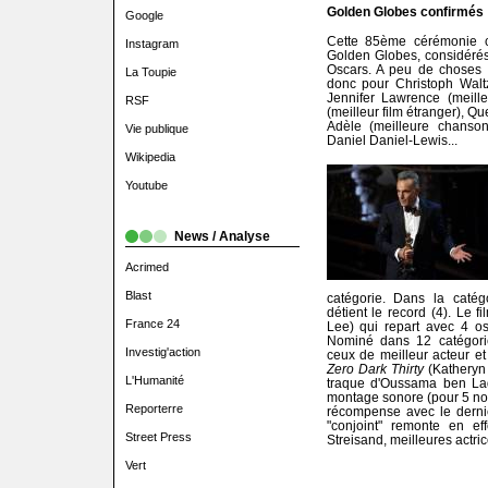
Golden Globes confirmés
Google
Cette 85ème cérémonie c
Instagram
Golden Globes, considéré
Oscars. A peu de choses pr
La Toupie
donc pour Christoph Waltz
Jennifer Lawrence (meille
RSF
(meilleur film étranger), Qu
Adèle (meilleure chanso
Vie publique
Daniel Daniel-Lewis...
Wikipedia
Youtube
News / Analyse
Acrimed
Blast
catégorie. Dans la catég
détient le record (4). Le f
France 24
Lee) qui repart avec 4 osc
Nominé dans 12 catégori
Investig'action
ceux de meilleur acteur et
Zero Dark Thirty
(Katheryn 
L'Humanité
traque d'Oussama ben Lad
montage sonore (pour 5 nomi
Reporterre
récompense avec le dernie
"conjoint" remonte en e
Street Press
Streisand, meilleures actri
Vert