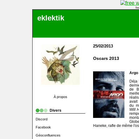
fr
eklektik
25/02/2013
Oscars 2013
Argo
Déja 
dernie
de B
meil
À propos
réali
avait
du me
Will 
Divers
remp
mont
Discord
Glo
Haneke, rafle de même l'osc
Facebook
Géoconfluences