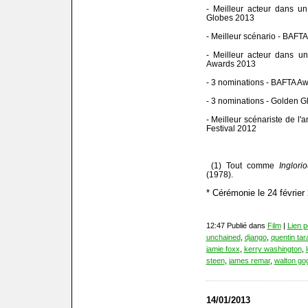
- Meilleur acteur dans un
Globes 2013
- Meilleur scénario - BAFT
- Meilleur acteur dans u
Awards 2013
- 3 nominations - BAFTA A
- 3 nominations - Golden 
- Meilleur scénariste de l'
Festival 2012
(1) Tout comme
Inglori
(1978).
* Cérémonie le 24 février
12:47 Publié dans
Film
|
Lien 
unchained
,
django
,
quentin tar
jamie foxx
,
kerry washington
,
steen
,
james remar
,
walton go
14/01/2013