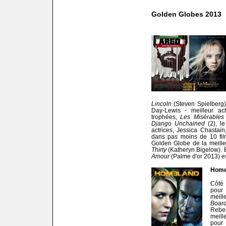
Golden Globes 2013
Lincoln
(Steven Spielberg)
Day-Lewis - meilleur ac
trophées,
Les Misérables
Django Unchained
(2), le
actrices, Jessica Chastain
dans pas moins de 10 fil
Golden Globe de la meille
Thirty
(Katheryn Bigelow). E
Amour
(Palme d'or 2013) es
Home
Côté
pour
meill
Boar
Rebe
meill
pour 