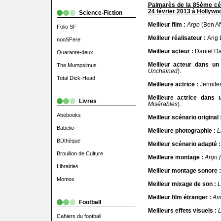
Palmarès de la 85ème cé
24 février 2013 à Hollywo
Science-Fiction
Meilleur film :
Argo
(Ben Aff
Folio SF
Meilleur réalisateur :
Ang L
nooSFere
Meilleur acteur :
Daniel Da
Quarante-deux
Meilleur acteur dans un
The Mumpsimus
Unchained
).
Total Dick-Head
Meilleure actrice :
Jennife
Meilleure actrice dans 
Livres
Misérables
).
Abebooks
Meilleur scénario original 
Babelio
Meilleure photographie :
L
BDthèque
Meilleur scénario adapté 
Brouillon de Culture
Meilleure montage :
Argo (
Librairies
Meilleur montage sonore :
Momox
Meilleur mixage de son :
L
Meilleur film étranger :
Am
Football
Meilleurs effets visuels :
L
Cahiers du football