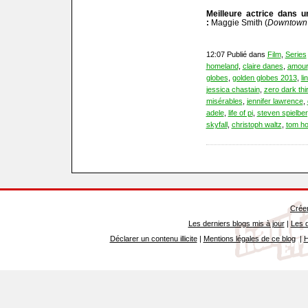
Meilleure actrice dans u
:
Maggie Smith (
Downtown
12:07 Publié dans
Film
,
Series
homeland
,
claire danes
,
amour
globes
,
golden globes 2013
,
li
jessica chastain
,
zero dark thir
misérables
,
jennifer lawrence
,
adele
,
life of pi
,
steven spielbe
skyfall
,
christoph waltz
,
tom h
Créer
Les derniers blogs mis à jour
|
Les d
Déclarer un contenu illicite
|
Mentions légales de ce blog
|
H