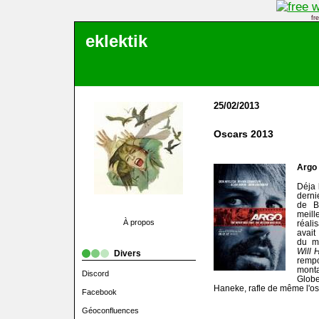
fr
eklektik
25/02/2013
Oscars 2013
Argo
Déja 
dernie
de B
meil
À propos
réali
avait
du me
Will 
Divers
remp
mont
Discord
Glo
Haneke, rafle de même l'osc
Facebook
Géoconfluences