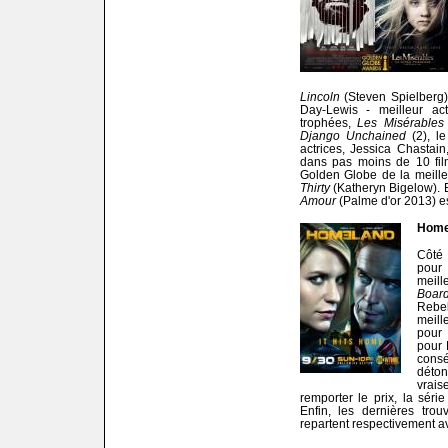
Lincoln
(Steven Spielberg)
Day-Lewis - meilleur ac
trophées,
Les Misérables
Django Unchained
(2), le
actrices, Jessica Chastain
dans pas moins de 10 fil
Golden Globe de la meille
Thirty
(Katheryn Bigelow). E
Amour
(Palme d'or 2013) es
Home
Côté
pour
meill
Boar
Rebe
meill
pour 
pour 
cons
dét
vrai
remporter le prix, la sér
Enfin, les dernières tro
repartent respectivement av