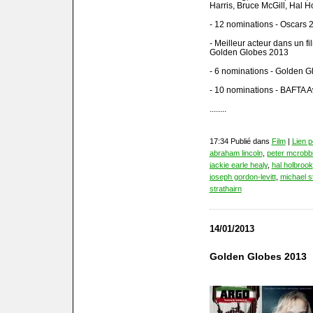
Harris, Bruce McGill, Hal H
- 12 nominations - Oscars 
- Meilleur acteur dans un f
Golden Globes 2013
- 6 nominations - Golden 
- 10 nominations - BAFTA 
........
17:34 Publié dans
Film
|
Lien 
abraham lincoln
,
peter mcrobb
jackie earle healy
,
hal holbrook
joseph gordon-levitt
,
michael s
strathairn
14/01/2013
Golden Globes 2013