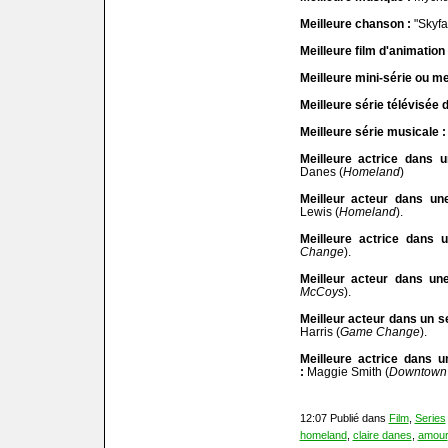
Meilleure chanson :
"Skyfal
Meilleure film d'animation 
Meilleure mini-série ou mei
Meilleure série télévisée 
Meilleure série musicale :
Meilleure actrice dans 
Danes (
Homeland
)
Meilleur acteur dans un
Lewis (
Homeland
).
Meilleure actrice dans u
Change
).
Meilleur acteur dans une
McCoys
).
Meilleur acteur dans un se
Harris (
Game Change
).
Meilleure actrice dans u
:
Maggie Smith (
Downtown
12:07 Publié dans
Film
,
Series
homeland
,
claire danes
,
amour