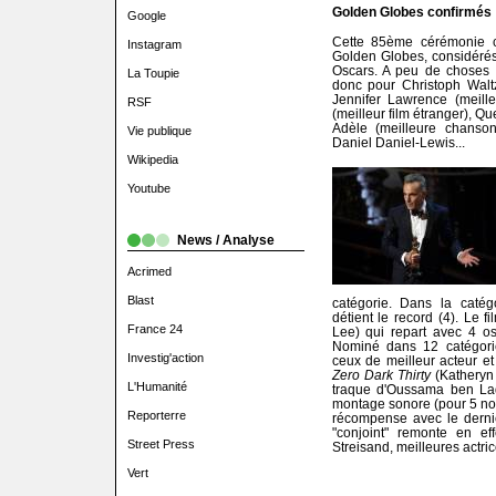
Golden Globes confirmés
Google
Cette 85ème cérémonie c
Instagram
Golden Globes, considéré
Oscars. A peu de choses pr
La Toupie
donc pour Christoph Waltz
Jennifer Lawrence (meille
RSF
(meilleur film étranger), Qu
Adèle (meilleure chanso
Vie publique
Daniel Daniel-Lewis...
Wikipedia
Youtube
News / Analyse
Acrimed
Blast
catégorie. Dans la catég
détient le record (4). Le f
France 24
Lee) qui repart avec 4 osc
Nominé dans 12 catégori
Investig'action
ceux de meilleur acteur et
Zero Dark Thirty
(Katheryn 
L'Humanité
traque d'Oussama ben Lad
montage sonore (pour 5 nomi
Reporterre
récompense avec le dernie
"conjoint" remonte en e
Street Press
Streisand, meilleures actri
Vert