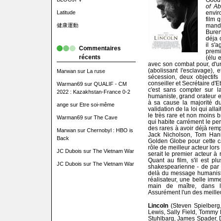
of A
Latitude
envir
film 
健康運動
mand
Buren
déja 
il s'
Commentaires
premi
récents
(élu 
avec son combat pour, d'u
(abolissant l'esclavage), 
Marwan
sur
La ruse
sécession, deux objectif
conseiller et Secrétaire d'
Warman69
sur
QUALIF - CM
c'est sans compter sur la
2022 : Kazakhstan-France 0-2
humaniste, grand orateur et 
à sa cause la majorité d
ange
sur
Etre soi-même
validation de la loi qui all
le très rare et non moins b
Warman69
sur
The Cave
qui habite carrément le per
des rares à avoir déjà rem
Marwan
sur
Chernobyl : HBO is
Jack Nicholson, Tom Hank
Back
Golden Globe pour cette c
rôle de meilleur acteur lors
JC Dubois
sur
The Vietnam War
serait le premier acteur à 
Quant au film, s'il est pl
JC Dubois
sur
The Vietnam War
shakespearienne - de par 
delà du message humaniste
réalisateur, une belle imm
main de maître, dans l
Assurément l'un des meille
Lincoln
(Steven Spielberg
Lewis, Sally Field, Tommy
Stuhlbarg, James Spader, D