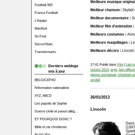
Meilleure musique original
Football 365
Meilleur chanson :
Skyfall
France Football
Meilleur documentaire :
S
L'équipe
Meilleur film d'animation :
Maxifoot
Meilleurs costumes :
Anna
So Foot
Meilleurs maquillages :
Le
SoccerStats
Meilleurs décors :
Lincoln.
Transfermarkt
17:41 Publié dans
Film
|
Lien 
Derniers weblogs
oscars 2013
,
argo
,
ben affleck
mis à jour
django unchained
,
christoph w
BELGICATHO
skyfall
l'information nationaliste
XYZ, ABCD
26/01/2013
Les papotis de Sophie
Lincoln
Guerre civile et yaourt allég...
ET POURQUOI DONC ?
Dans 
Bible et vie chretienne
(1997
Spie
BLOGJFV
Good