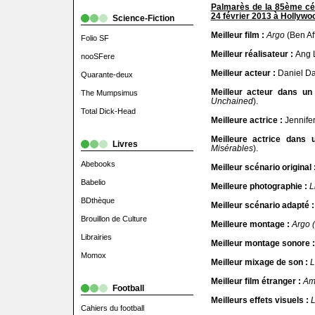
Palmarès de la 85ème cé
24 février 2013 à Hollywo
Science-Fiction
Meilleur film :
Argo
(Ben Aff
Folio SF
Meilleur réalisateur :
Ang L
nooSFere
Meilleur acteur :
Daniel Da
Quarante-deux
Meilleur acteur dans un
The Mumpsimus
Unchained
).
Total Dick-Head
Meilleure actrice :
Jennife
Meilleure actrice dans 
Livres
Misérables
).
Abebooks
Meilleur scénario original 
Babelio
Meilleure photographie :
L
BDthèque
Meilleur scénario adapté 
Brouillon de Culture
Meilleure montage :
Argo (
Librairies
Meilleur montage sonore :
Momox
Meilleur mixage de son :
L
Meilleur film étranger :
Am
Football
Meilleurs effets visuels :
L
Cahiers du football