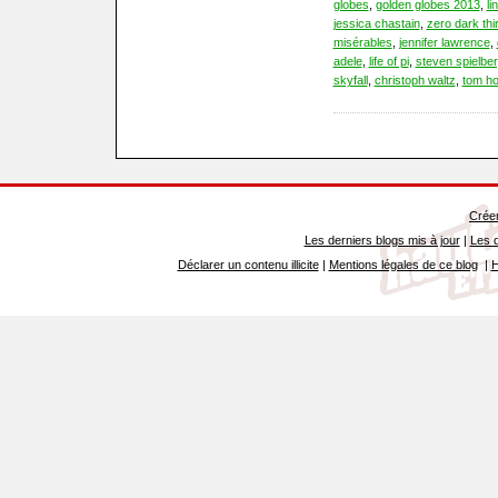
globes
,
golden globes 2013
,
li
jessica chastain
,
zero dark thir
misérables
,
jennifer lawrence
,
adele
,
life of pi
,
steven spielbe
skyfall
,
christoph waltz
,
tom h
Créer
Les derniers blogs mis à jour
|
Les d
Déclarer un contenu illicite
|
Mentions légales de ce blog
|
H