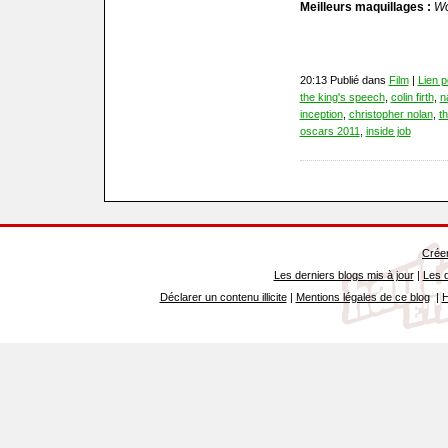
Meilleurs maquillages :
Wo
20:13 Publié dans
Film
|
Lien 
the king's speech
,
colin firth
,
n
inception
,
christopher nolan
,
t
oscars 2011
,
inside job
Créer
Les derniers blogs mis à jour
|
Les d
Déclarer un contenu illicite
|
Mentions légales de ce blog
|
H