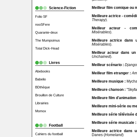
Meilleur film comique ou m
Science-Fiction
Meilleure actrice - comédi
Folio SF
Therapy
).
nooSFere
Meilleur acteur - com
Misérables
).
Quarante-deux
Meilleure actrice dans 
The Mumpsimus
Misérables
).
Total Dick-Head
Meilleur acteur dans un
Unchained
).
Livres
Meilleur scénario :
Django
Abebooks
Meilleur film etranger :
Am
Babelio
Meilleure musique :
Mycha
BDthèque
Meilleure chanson :
"Skyfal
Brouillon de Culture
Meilleure film d'animation 
Librairies
Meilleure mini-série ou mei
Momox
Meilleure série télévisée 
Meilleure série musicale :
Football
Meilleure actrice dans 
Cahiers du football
Danes (
Homeland
)