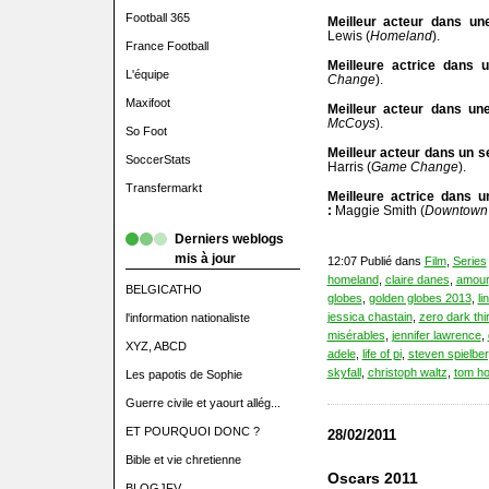
Football 365
Meilleur acteur dans un
Lewis (
Homeland
).
France Football
Meilleure actrice dans u
L'équipe
Change
).
Maxifoot
Meilleur acteur dans une
McCoys
).
So Foot
Meilleur acteur dans un se
SoccerStats
Harris (
Game Change
).
Transfermarkt
Meilleure actrice dans u
:
Maggie Smith (
Downtown
Derniers weblogs
mis à jour
12:07 Publié dans
Film
,
Series
homeland
,
claire danes
,
amour
BELGICATHO
globes
,
golden globes 2013
,
li
jessica chastain
,
zero dark thir
l'information nationaliste
misérables
,
jennifer lawrence
,
XYZ, ABCD
adele
,
life of pi
,
steven spielbe
skyfall
,
christoph waltz
,
tom h
Les papotis de Sophie
Guerre civile et yaourt allég...
ET POURQUOI DONC ?
28/02/2011
Bible et vie chretienne
Oscars 2011
BLOGJFV