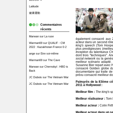
Latitude
健康運動
Commentaires
récents
Marwan
sur
La ruse
également consacré aux 2
acteur dans un second rôle
Warman69
sur
QUALIF - CM
king's speech
(Tom Hooper
2022 : Kazakhstan-France 0-2
plus prestigieuses (meilleur
Inception
du talentueux Ch
ange
sur
Etre soi-même
dont trois "techniques". A
social network
ou la genès
Warman69
sur
The Cave
meilleur scénario adapté.
Susanne Bier repart avec l'
Marwan
sur
Chernobyl : HBO is
consacré Golden globe d
Back
documentaire qui traite d
prévu consacré meilleur do
JC Dubois
sur
The Vietnam War
Palmarès de la 83ème cér
JC Dubois
sur
The Vietnam War
2011 à Hollywood :
Meilleur film :
The king's s
Meilleur réalisateur :
Tom 
Meilleur acteur :
Colin Firth
Meilleur acteur dans un se