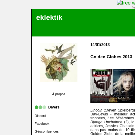
fr
eklektik
14/01/2013
Golden Globes 2013
À propos
Divers
Lincoln
(Steven Spielberg)
Day-Lewis - meilleur ac
Discord
trophées,
Les Misérables
Django Unchained
(2), le
Facebook
actrices, Jessica Chastain
dans pas moins de 10 fil
Géoconfluences
Golden Globe de la meille