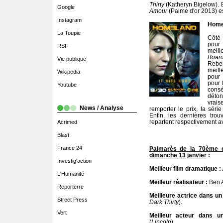
Thirty
(Katheryn Bigelow). E
Google
Amour
(Palme d'or 2013) es
Instagram
Home
La Toupie
Côté
pour
RSF
meill
Boar
Vie publique
Rebe
meill
Wikipedia
pour 
pour 
Youtube
cons
dét
vrai
News / Analyse
remporter le prix, la sér
Enfin, les dernières tro
repartent respectivement av
Acrimed
Blast
France 24
Palmarès de la 70ème c
dimanche 13 janvier
:
Investig'action
Meilleur film dramatique :
L'Humanité
Meilleur réalisateur :
Ben A
Reporterre
Meilleure actrice dans un
Street Press
Dark Thirty
).
Vert
Meilleur acteur dans u
(
Lincoln
).