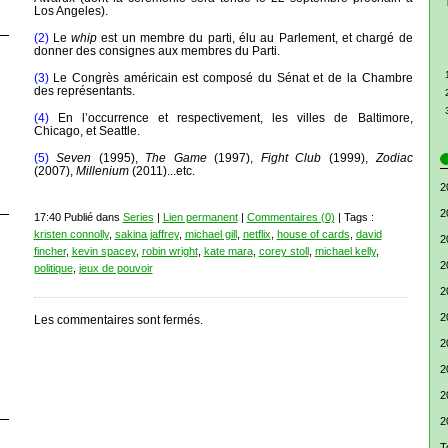
Los Angeles).
(2)
Le
whip
est un membre du parti, élu au Parlement, et chargé de
donner des consignes aux membres du Parti.
(3)
Le Congrès américain est composé du Sénat et de la Chambre
des représentants.
(4)
En l’occurrence et respectivement, les villes de Baltimore,
Chicago, et Seattle.
(5)
Seven
(1995),
The Game
(1997),
Fight Club
(1999),
Zodiac
(2007),
Millenium
(2011)...etc.
2
2
17:40 Publié dans
Series
|
Lien permanent
|
Commentaires (0)
| Tags :
kristen connolly
,
sakina jaffrey
,
michael gill
,
netflix
,
house of cards
,
david
2
fincher
,
kevin spacey
,
robin wright
,
kate mara
,
corey stoll
,
michael kelly
,
2
politique
,
jeux de pouvoir
2
2
Les commentaires sont fermés.
2
2
2
2
T