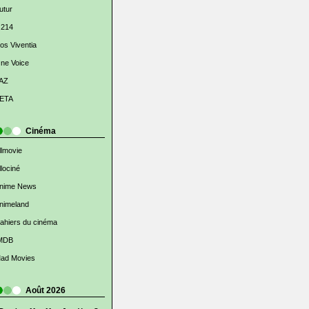
utur
 214
os Viventia
ne Voice
AZ
ETA
Cinéma
llmovie
llociné
nime News
nimeland
ahiers du cinéma
MDB
ad Movies
Août 2026