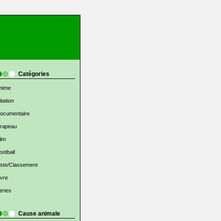
Catégories
nime
itation
ocumentaire
rapeau
ilm
ootball
iste/Classement
ivre
eries
Cause animale