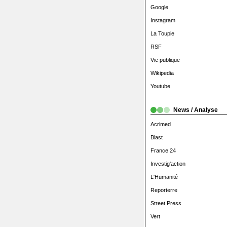
Google
Instagram
La Toupie
RSF
Vie publique
Wikipedia
Youtube
News / Analyse
Acrimed
Blast
France 24
Investig'action
L'Humanité
Reporterre
Street Press
Vert