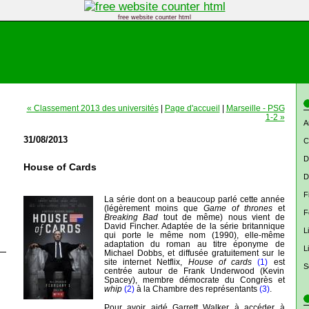
free website counter html
« Classement 2013 des universités
|
Page d'accueil
|
Marseille - PSG
1-2 »
A
31/08/2013
C
D
House of Cards
D
F
La série dont on a beaucoup parlé cette année
(légèrement moins que
Game of thrones
et
F
Breaking Bad
tout de même) nous vient de
David Fincher. Adaptée de la série britannique
L
qui porte le même nom (1990), elle-même
adaptation du roman au titre éponyme de
L
Michael Dobbs, et diffusée gratuitement sur le
site internet Netflix,
House of cards
(1)
est
S
centrée autour de Frank Underwood (Kevin
Spacey), membre démocrate du Congrès et
whip
(2)
à la Chambre des représentants
(3)
.
Pour avoir aidé Garrett Walker à accéder à