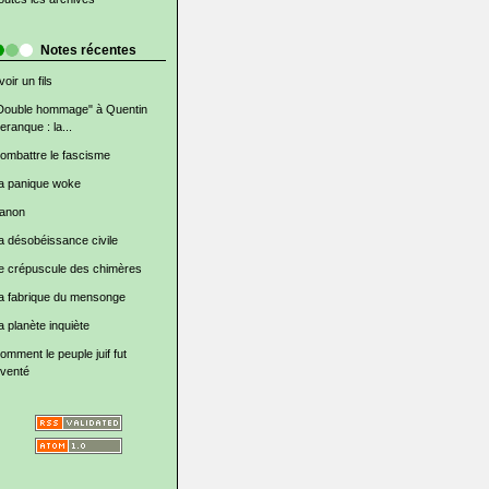
Notes récentes
voir un fils
Double hommage" à Quentin
eranque : la...
ombattre le fascisme
a panique woke
anon
a désobéissance civile
e crépuscule des chimères
a fabrique du mensonge
a planète inquiète
omment le peuple juif fut
nventé