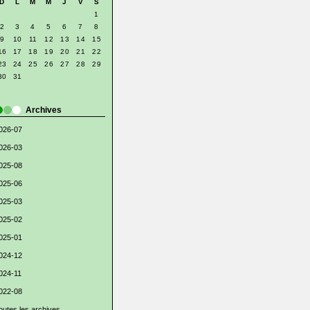
D
L
M
M
J
V
S
1
2
3
4
5
6
7
8
9
10
11
12
13
14
15
16
17
18
19
20
21
22
23
24
25
26
27
28
29
30
31
Archives
026-07
026-03
025-08
025-06
025-03
025-02
025-01
024-12
024-11
022-08
outes les archives