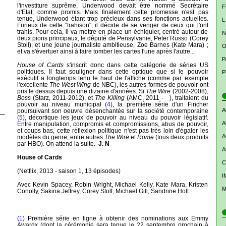
l'investiture suprême, Underwood devait être nommé Secrétaire
F
d'Etat, comme promis. Mais finalement cette promesse n'est pas
tenue, Underwood étant trop précieux dans ses fonctions actuelles.
L
Furieux de cette "trahison", il décide de se venger de ceux qui l'ont
trahis. Pour cela, il va mettre en place un échiquier, centré autour de
N
deux pions principaux, le député de Pensylvanie, Peter Russo (Corey
Stoll), et une jeune journaliste ambitieuse, Zoe Barnes (Kate Mara) ;
O
et va s'évertuer ainsi à faire tomber les cartes l'une après l'autre...
P
House of Cards
s'inscrit donc dans cette catégorie de séries US
politiques. Il faut souligner dans cette optique que si le pouvoir
P
exécutif a longtemps tenu le haut de l'affiche (comme par exemple
l'excellente
The West Wing
de NBC), les autres formes de pouvoir ont
pris le dessus depuis une dizaine d'années. Si
The Wire
(2002-2008),
Boss
(Starz, 2011-2012), et
The Killing
(AMC, 2011 - ), traitaient du
pouvoir au niveau municipal
(4)
, la première série d'un Fincher
A
poursuivant son oeuvre désenchantée sur la société contemporaine
(5)
, décortique les jeux de pouvoir au niveau du pouvoir législatif.
A
Entre manipulation, compromis et compromissions, abus de pouvoir,
et coups bas, cette réflexion politique n'est pas très loin d'égaler les
A
modèles du genre, entre autres
The Wire
et
Rome
(tous deux produits
par HBO). On attend la suite.
J. N
A
House of Cards
C
(Netflix, 2013 - saison 1, 13 épisodes)
I
Avec Kevin Spacey, Robin Wright, Michael Kelly, Kate Mara, Kristen
M
Conolly, Sakina Jeffrey, Corey Stoll, Michael Gill, Sandrine Holt.
(1)
Première série en ligne à obtenir des nominations aux Emmy
Awardx (dont la cérémo
nie sera tenue le 22 septembre prochain à