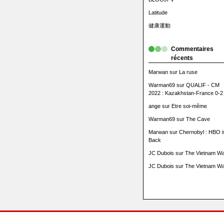
Latitude
健康運動
Commentaires
récents
Marwan
sur
La ruse
Warman69
sur
QUALIF - CM
2022 : Kazakhstan-France 0-2
ange
sur
Etre soi-même
Warman69
sur
The Cave
Marwan
sur
Chernobyl : HBO i
Back
JC Dubois
sur
The Vietnam Wa
JC Dubois
sur
The Vietnam Wa