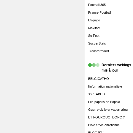
Football 365
France Football
L'équipe
Maxifoot
So Foot
SoccerStats
Transfermarkt
Derniers weblogs
mis à jour
BELGICATHO
l'information nationaliste
XYZ, ABCD
Les papotis de Sophie
Guerre civile et yaourt allég...
ET POURQUOI DONC ?
Bible et vie chretienne
BLOGJFV