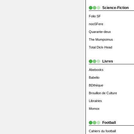
Science-Fiction
Folio SF
nooSFere
Quarante-deux
The Mumpsimus
Total Dick-Head
Livres
Abebooks
Babelio
BDthèque
Brouillon de Culture
Librairies
Momox
Football
Cahiers du football