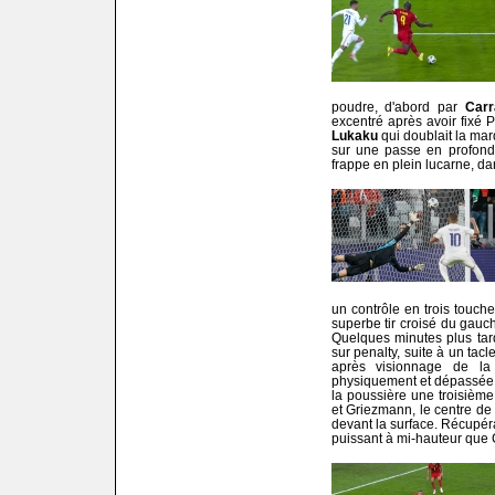
poudre, d'abord par
Car
excentré après avoir fixé 
Lukaku
qui doublait la ma
sur une passe en profondeu
frappe en plein lucarne, da
un contrôle en trois touche
superbe tir croisé du gauche
Quelques minutes plus ta
sur penalty, suite à un tac
après visionnage de l
physiquement et dépassée s
la poussière une troisièm
et Griezmann, le centre de
devant la surface. Récupéra
puissant à mi-hauteur que C