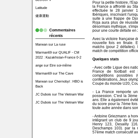
Pour la petite histoire, l'
la France a affronté au Sta
Latitude
effectuée le 28 janvier 
Ibériques, inscrivant l'uni
健康運動
suite à une frappe de Djo
Roja aura plus de réussite
désormais mythique, s'impo
Commentaires
pour une courte défaite en 
récents
Avec la victoire française 
nouvelle fois en finale. 
Marwan
sur
La ruse
matchs (pour 2 défaites).
match de compétition officie
Warman69
sur
QUALIF - CM
2022 : Kazakhstan-France 0-2
Quelques stats
ange
sur
Etre soi-même
- Avec cette Ligue des nat
France de football est 
Warman69
sur
The Cave
compétitions possible
confédérations, Jeux olym
Marwan
sur
Chernobyl : HBO is
Coupe du monde U20, Coup
Back
- La France remporte un
JC Dubois
sur
The Vietnam War
possession. C'est la 3ème
ans. Elle a également évité
JC Dubois
sur
The Vietnam War
du score pour la 7ème fois 
toute autre année dans son 
- Antoine Griezmann a hon
intégrant un club de 9 jo
Henry 123, Desailly 116
Deschamps 103). par la m
57ème match consécutif ave