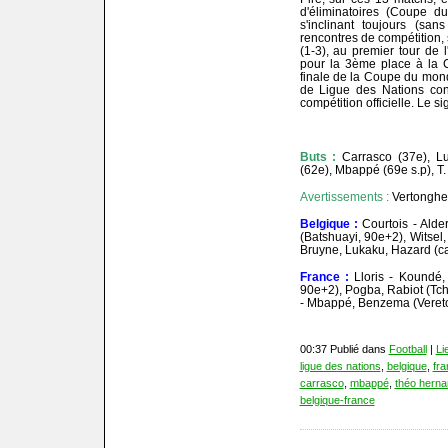
d'éliminatoires (Coupe 
s'inclinant toujours (san
rencontres de compétition
(1-3), au premier tour de 
pour la 3ème place à la 
finale de la Coupe du mond
de Ligue des Nations con
compétition officielle. Le s
Buts :
Carrasco (37e), L
(62e), Mbappé (69e s.p), T
Avertissements :
Vertonghe
Belgique :
Courtois - Ald
(Batshuayi, 90e+2), Witsel
Bruyne, Lukaku, Hazard (ca
France :
Lloris - Koundé
90e+2), Pogba, Rabiot (Tc
- Mbappé, Benzema (Vereto
00:37 Publié dans
Football
|
Li
ligue des nations
,
belgique
,
fra
carrasco
,
mbappé
,
théo hern
belgique-france