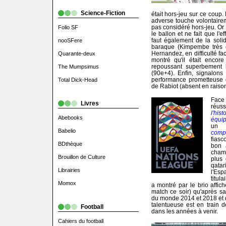
Science-Fiction
était hors-jeu sur ce coup.
adverse touche volontaireme
pas considéré hors-jeu. Or 
Folio SF
le ballon et ne fait que l'e
faut également de la soli
nooSFere
baraque (Kimpembe très c
Hernandez, en difficulté fa
Quarante-deux
montré qu'il était enco
repoussant superbement l
The Mumpsimus
(90e+4). Enfin, signalon
performance prometteuse d
Total Dick-Head
de Rabiot (absent en raiso
Face
Livres
réus
l'his
Abebooks
équi
un n
Babelio
compé
fiasc
BDthèque
bon 
cham
Brouillon de Culture
plus 
qata
Librairies
l'Es
titula
Momox
a montré par le brio affich
match ce soir) qu'après s
du monde 2014 et 2018 et d
talentueuse est en train d
Football
dans les années à venir.
Cahiers du football