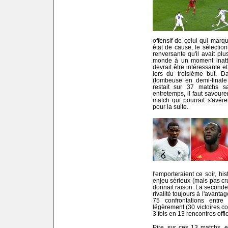
offensif de celui qui marq
état de cause, le sélection
renversante qu'il avait pl
monde à un moment inatt
devrait être intéressante e
lors du troisième but. D
(tombeuse en demi-finale 
restait sur 37 matchs sa
entretemps, il faut savourer
match qui pourrait s'avér
pour la suite.
l'emporteraient ce soir, hi
enjeu sérieux (mais pas cr
donnait raison. La seconde l
rivalité toujours à l'avanta
75 confrontations entr
légèrement (30 victoires con
3 fois en 13 rencontres offic
Pire, sur ces 13 matchs, e