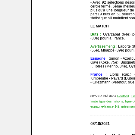
- Avec 92 sélections déso
cercle fermé. 6ème meilleur
plus qu'à une longueur de
part 19 buts en 51 sélecti
statistique s'il maintient so
LE MATCH
Buts :
Oyarzabal (64e) p
(80e) pour la France.
Avertissements :
Laporte (
(55e), Mbappé (89e) pour l
Espagne :
Simon - Azpilic
Gavi (Koke, 75e), Busquets
F. Torres (Merino, 84e), Oy
France :
Lloris (cap.)
Kimpembe - Pavard (Dubois
- Griezmann (Veretout, 90
00:58 Publié dans
Football
|
Li
finale ligue des nations
,
ligue d
espagne-france 1-2
,
griezman
08/10/2021