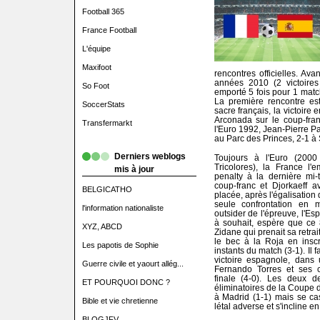
Football 365
France Football
L'équipe
Maxifoot
rencontres officielles. Av
années 2010 (2 victoires 
So Foot
emporté 5 fois pour 1 match
La première rencontre est 
SoccerStats
sacre français, la victoire 
Arconada sur le coup-fran
Transfermarkt
l'Euro 1992, Jean-Pierre Pa
au Parc des Princes, 2-1 à S
Derniers weblogs
Toujours à l'Euro (2000
Tricolores), la France l'
mis à jour
penalty à la dernière mi
coup-franc et Djorkaeff a
BELGICATHO
placée, après l'égalisation
seule confrontation e
l'information nationaliste
outsider de l'épreuve, l'Es
à souhait, espère que ce 
XYZ, ABCD
Zidane qui prenait sa retrai
le bec à la Roja en inscr
Les papotis de Sophie
instants du match (3-1). Il
victoire espagnole, dans 
Guerre civile et yaourt allég...
Fernando Torres et ses co
finale (4-0). Les deux de
ET POURQUOI DONC ?
éliminatoires de la Coupe 
à Madrid (1-1) mais se cas
Bible et vie chretienne
létal adverse et s'incline en
BLOGJFV