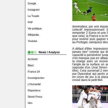
Google
Instagram
La Toupie
RSF
dominateur, par une équipe
Vie publique
collectif impressionnant 
remporter 2 Euros et une 
Wikipedia
que cela), la France a su t
pour revenir puis gagner 
Youtube
au Portugal, vainqueur de
A défaut d'être impressio
jamais rien" comme qui dir
News / Analyse
capacité à persévérer jusqu'
n'en manque pas en attaq
Acrimed
la charge avec un nouve
l'angle de la surface un 
Blast
opposée d'un Unai Simon qu
66e). Cela survenait 2 min
France 24
par Oyarzabal qui après a
en cours de jeu à la place 
Investig'action
croisé dans le petit filet.
L'Humanité
Reporterre
Street Press
Vert