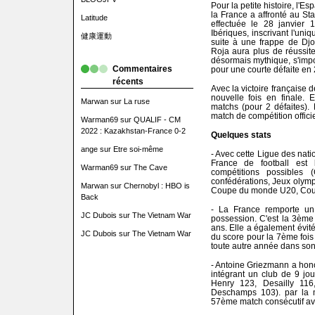
Pour la petite histoire, l'
la France a affronté au Sta
Latitude
effectuée le 28 janvier 
Ibériques, inscrivant l'uni
健康運動
suite à une frappe de Djo
Roja aura plus de réussite
désormais mythique, s'impo
Commentaires
pour une courte défaite en 
récents
Avec la victoire française 
nouvelle fois en finale. 
Marwan
sur
La ruse
matchs (pour 2 défaites).
match de compétition officie
Warman69
sur
QUALIF - CM
2022 : Kazakhstan-France 0-2
Quelques stats
ange
sur
Etre soi-même
- Avec cette Ligue des nat
France de football est 
Warman69
sur
The Cave
compétitions possible
confédérations, Jeux olym
Marwan
sur
Chernobyl : HBO is
Coupe du monde U20, Coup
Back
- La France remporte un
JC Dubois
sur
The Vietnam War
possession. C'est la 3ème
ans. Elle a également évité
JC Dubois
sur
The Vietnam War
du score pour la 7ème fois 
toute autre année dans son 
- Antoine Griezmann a hon
intégrant un club de 9 jo
Henry 123, Desailly 116
Deschamps 103). par la m
57ème match consécutif ave