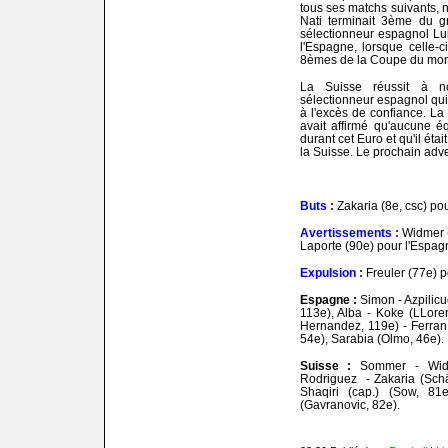
tous ses matchs suivants, n
Nati terminait 3ème du gr
sélectionneur espagnol Lu
l'Espagne, lorsque celle-
8èmes de la Coupe du mo
La Suisse réussit à n
sélectionneur espagnol qui n
à l'excès de confiance. La 
avait affirmé qu'aucune é
durant cet Euro et qu'il étai
la Suisse. Le prochain adver
Buts :
Zakaria (8e, csc) pou
Avertissements :
Widmer (
Laporte (90e) pour l'Espag
Expulsion :
Freuler (77e) p
Espagne :
Simon - Azpilicu
113e), Alba - Koke (LLoren
Hernandez, 119e) - Ferran
54e), Sarabia (Olmo, 46e).
Suisse :
Sommer - Widm
Rodriguez - Zakaria (Schä
Shaqiri (cap.) (Sow, 81
(Gavranovic, 82e).