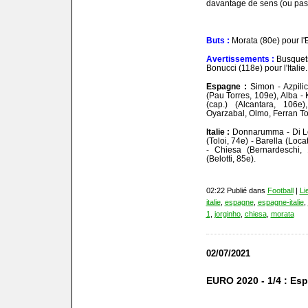
davantage de sens (ou pas) à
Buts :
Morata (80e) pour l'E
Avertissements :
Busquets 
Bonucci (118e) pour l'Italie.
Espagne :
Simon - Azpilic
(Pau Torres, 109e), Alba 
(cap.) (Alcantara, 106e
Oyarzabal, Olmo, Ferran To
Italie :
Donnarumma - Di Lor
(Toloi, 74e) - Barella (Loca
- Chiesa (Bernardeschi, 
(Belotti, 85e).
02:22 Publié dans
Football
|
Li
italie
,
espagne
,
espagne-italie
,
1
,
jorginho
,
chiesa
,
morata
02/07/2021
EURO 2020 - 1/4 : Esp