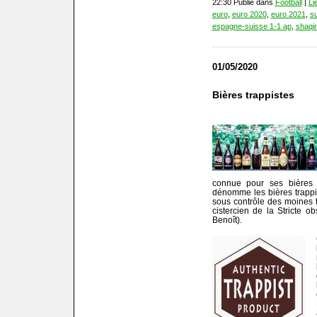
22:30 Publié dans
Football
|
Li
euro
,
euro 2020
,
euro 2021
,
s
espagne-suisse 1-1 ap
,
shaqir
01/05/2020
Bières trappistes
connue pour ses bières e
dénomme les bières trappi
sous contrôle des moines t
cistercien de la Stricte o
Benoît).