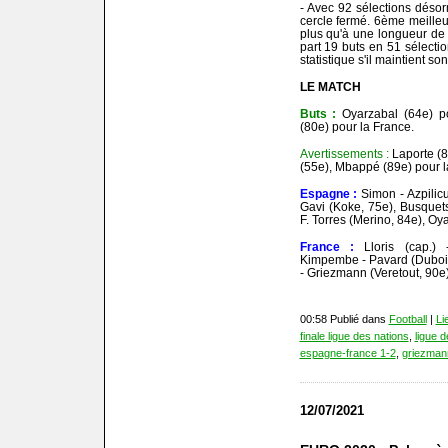
- Avec 92 sélections déso
cercle fermé. 6ème meilleur
plus qu'à une longueur de
part 19 buts en 51 sélecti
statistique s'il maintient so
LE MATCH
Buts :
Oyarzabal (64e) p
(80e) pour la France.
Avertissements :
Laporte (
(55e), Mbappé (89e) pour l
Espagne :
Simon - Azpilic
Gavi (Koke, 75e), Busquets
F. Torres (Merino, 84e), Oy
France :
Lloris (cap.)
Kimpembe - Pavard (Dubois
- Griezmann (Veretout, 90
00:58 Publié dans
Football
|
Li
finale ligue des nations
,
ligue d
espagne-france 1-2
,
griezman
12/07/2021