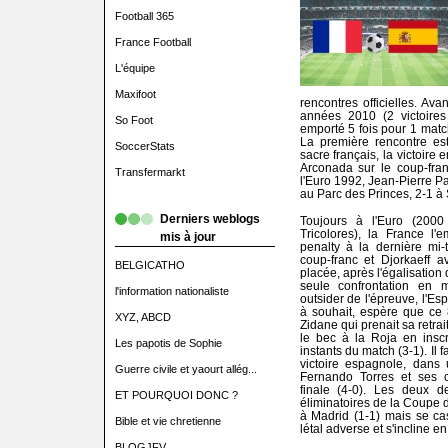
Football 365
France Football
L'équipe
Maxifoot
rencontres officielles. Av
années 2010 (2 victoires 
So Foot
emporté 5 fois pour 1 match
La première rencontre est 
SoccerStats
sacre français, la victoire 
Arconada sur le coup-fran
Transfermarkt
l'Euro 1992, Jean-Pierre Pa
au Parc des Princes, 2-1 à S
Derniers weblogs
Toujours à l'Euro (2000
Tricolores), la France l'
mis à jour
penalty à la dernière mi
coup-franc et Djorkaeff a
BELGICATHO
placée, après l'égalisation
seule confrontation e
l'information nationaliste
outsider de l'épreuve, l'Es
à souhait, espère que ce 
XYZ, ABCD
Zidane qui prenait sa retrai
le bec à la Roja en inscr
Les papotis de Sophie
instants du match (3-1). Il
victoire espagnole, dans 
Guerre civile et yaourt allég...
Fernando Torres et ses co
finale (4-0). Les deux de
ET POURQUOI DONC ?
éliminatoires de la Coupe 
à Madrid (1-1) mais se cas
Bible et vie chretienne
létal adverse et s'incline en
BLOGJFV