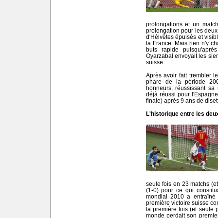
prolongations et un matc
prolongation pour les deux
d'Hélvètes épuisés et visi
la France. Mais rien n'y c
buts rapide puisqu'après
Oyarzabal envoyait les sien
suisse.
Après avoir fait trembler 
phare de la période 200
honneurs, réussissant sa 
déjà réussi pour l'Espagne
finale) après 9 ans de diset
L'historique entre les deu
seule fois en 23 matchs (et
(1-0) pour ce qui constit
mondial 2010 a entraîné u
première victoire suisse con
la première fois (et seule
monde perdait son premier 