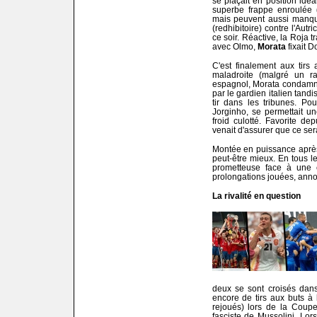
se plaçait en position idéa
superbe frappe enroulée
mais peuvent aussi manqu
(redhibitoire) contre l'Aut
ce soir. Réactive, la Roja 
avec Olmo,
Morata
fixait
C'est finalement aux tirs 
maladroite (malgré un r
espagnol, Morata condamnai
par le gardien italien tan
tir dans les tribunes. Po
Jorginho, se permettait u
froid culotté. Favorite d
venait d'assurer que ce sera
Montée en puissance après 
peut-être mieux. En tous l
prometteuse face à une é
prolongations jouées, annon
La rivalité en question
deux se sont croisés dans
encore de tirs aux buts à 
rejoués) lors de la Coupe
fasciste de Mussolini. Lors