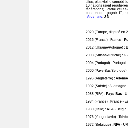
citée, plus vieille compéti
10 nations (sont régulière
fédérations). Parmi celles-
pas encore gagné l'épr
l'Argentine
.
J N
2020 (Europe, disputé en 2
2016 (France) : France -
Po
2012 (Ukraine/Pologne) :
E
2008 (Suisse/Autriche) : A
2004 (Portugal) : Portugal 
2000 (Pays-Bas/Belgique) 
1996 (Angleterre) :
Allema
1992 (Suède) : Allemagne 
1988 (RFA) :
Pays-Bas
- U
1984 (France) :
France
- E
1980 (Italie) :
RFA
- Belgiq
1976 (Yougoslavie) :
Tchéc
1972 (Belgique) :
RFA
- UR