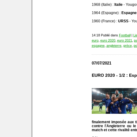
1968 (Italie) :
Italie
- Yougos
1964 (Espagne) :
Espagne
1960 (France) :
URSS
- Yo
14:18 Publié dans
Football
|
Li
euro
,
euro 2020
,
euro 2021
,
p
espagne
,
angleterre
,
grèce
,
po
07/07/2021
EURO 2020 - 1/2 : Espa
finalement imposée aux ti
contre l'Angleterre ou 
match et cette rivalité entr