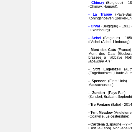
- Chimay
(Belgique) - 1
(Chimay, Hainaut).
- La Trappe
(Pays-B
Koningshoeven (Berkel-Ens
- Orval
(Belgique) - 1931 
Luxembourg).
- Achel
(Belgique) - 185
d'Achel (Achel, Limbourg).
- Mont des Cats
(France) 
Mont des Cats (Godewa
brassée à l'abbaye No
labellisée ATP
.
- Stift Engelszell
(Autr
(Engelhartszell, Haute-Autr
- Spencer
(Etats-Unis) -
Massachusetts).
- Zundert
(Pays-Bas) - 
(Zundert, Brabant-Septentri
- Tre Fontane
(Italie) - 20
- Tynt Meadow
(Angleterre
(Coalville, Leicestershire).
- Cardena
(Espagne) - ? -
Castille-Leon).
Non labelli