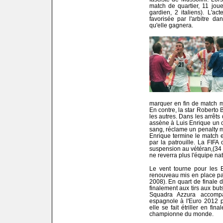
match de quartier, 11 jou
gardien, 2 italiens). L'ac
favorisée par l'arbitre da
qu'elle gagnera.
marquer en fin de match m
En contre, la star Roberto B
les autres. Dans les arrêts
assène à Luis Enrique un 
sang, réclame un penalty mai
Enrique termine le match en
par la patrouille. La FIFA
suspension au vétéran,(34 a
ne reverra plus l'équipe nat
Le vent tourne pour les 
renouveau mis en place pa
2008). En quart de finale d
finalement aux tirs aux buts 
Squadra Azzura accompa
espagnole à l'Euro 2012 p
elle se fait étriller en fi
championne du monde.