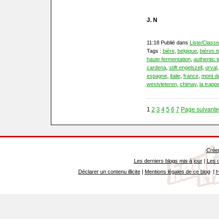
J. N
11:18 Publié dans
Liste/Class
Tags :
bière
,
belgique
,
bières t
haute fermentation
,
authentic t
cardena
,
stift engelszell
,
orval
espagne
,
italie
,
france
,
mont d
westvleteren
,
chimay
,
la trapp
1
2
3
4
5
6
7
Page suivante
Créer
Les derniers blogs mis à jour
|
Les d
Déclarer un contenu illicite
|
Mentions légales de ce blog
|
H