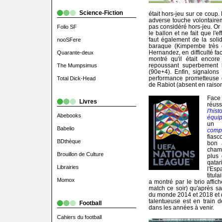
Science-Fiction
était hors-jeu sur ce coup.
adverse touche volontaireme
pas considéré hors-jeu. Or 
Folio SF
le ballon et ne fait que l'e
faut également de la soli
nooSFere
baraque (Kimpembe très c
Hernandez, en difficulté fa
Quarante-deux
montré qu'il était enco
repoussant superbement l
The Mumpsimus
(90e+4). Enfin, signalon
performance prometteuse d
Total Dick-Head
de Rabiot (absent en raiso
Face
Livres
réus
l'his
Abebooks
équi
un n
Babelio
compé
fiasc
BDthèque
bon 
cham
Brouillon de Culture
plus 
qata
Librairies
l'Es
titula
Momox
a montré par le brio affich
match ce soir) qu'après s
du monde 2014 et 2018 et d
talentueuse est en train d
Football
dans les années à venir.
Cahiers du football