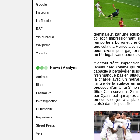
Google
Instagram
La Toupie
RSF
dominateur, par une équipe
Vie publique
collectif impressionnant 
remporter 2 Euros et une 
Wikipedia
que cela), la France a su t
pour revenir puis gagner 
Youtube
au Portugal, vainqueur de
A défaut d'être impressio
jamais rien" comme qui dir
News / Analyse
capacité à persévérer jusqu'
n'en manque pas en attaq
Acrimed
la charge avec un nouve
l'angle de la surface un 
Blast
opposée d'un Unai Simon qu
66e). Cela survenait 2 min
France 24
par Oyarzabal qui après a
en cours de jeu à la place 
Investig'action
croisé dans le petit filet.
L'Humanité
Reporterre
Street Press
Vert