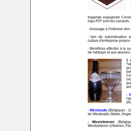
trappiste espagnole Cerve
logo ATP sont les suivants 
- brassage à l'intérieur de
- lien de subordination 
culture d'entreprise propre
- Bénéfices affectés à la su
de l'abbaye et aux œuvres 
Il
"l
pr
be
Ce
or
qu
am
- 
l'
(R
- Westmalle
(Belgique) - 
de Westmalle (Malle, Anger
- Westvleteren
(Belgi
Westvleteren (Vleteren, Fla