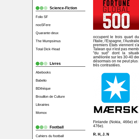
Science-Fiction
Folio SF
nooSFere
Quarante-deux
occupent le trois quart d
l'Italie, l'Espagne, l'Austra
The Mumpsimus
premiers Etats viennent s'a
Taïwan qui n'est pas membr
Total Dick-Head
"du sud" dont la situat
améliorée sur les 30-40 d
désormais on ne peut plus pa
Livres
très contrastées.
Abebooks
Babelio
BDthèque
Brouillon de Culture
Librairies
Momox
Finlande (Nokia, 466e) et
476e).
Football
R. H, J. N
Cahiers du football