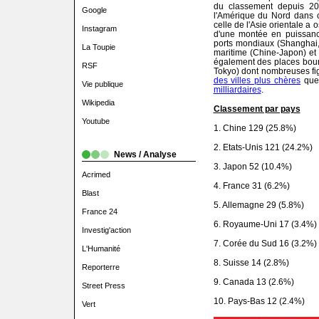
du classement depuis 20
Google
l'Amérique du Nord dans c
celle de l'Asie orientale a
Instagram
d'une montée en puissance
ports mondiaux (Shanghai,
La Toupie
maritime (Chine-Japon) et
également des places bou
RSF
Tokyo) dont nombreuses fi
des villes plus chères
que
Vie publique
milliardaires
.
Wikipedia
Classement par pays
Youtube
1. Chine 129 (25.8%)
2. Etats-Unis 121 (24.2%)
News / Analyse
3. Japon 52 (10.4%)
Acrimed
4. France 31 (6.2%)
Blast
5. Allemagne 29 (5.8%)
France 24
6. Royaume-Uni 17 (3.4%)
Investig'action
7. Corée du Sud 16 (3.2%)
L'Humanité
8. Suisse 14 (2.8%)
Reporterre
9. Canada 13 (2.6%)
Street Press
10. Pays-Bas 12 (2.4%)
Vert