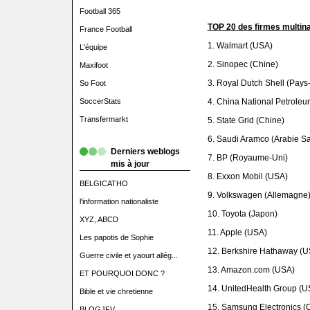
Football 365
TOP 20 des firmes multina
France Football
1. Walmart (USA)
L'équipe
2. Sinopec (Chine)
Maxifoot
3. Royal Dutch Shell (Pays
So Foot
SoccerStats
4. China National Petroleu
Transfermarkt
5. State Grid (Chine)
6. Saudi Aramco (Arabie Sa
Derniers weblogs
7. BP (Royaume-Uni)
mis à jour
8. Exxon Mobil (USA)
BELGICATHO
9. Volkswagen (Allemagne
l'information nationaliste
10. Toyota (Japon)
XYZ, ABCD
11. Apple (USA)
Les papotis de Sophie
12. Berkshire Hathaway (U
Guerre civile et yaourt allég...
13. Amazon.com (USA)
ET POURQUOI DONC ?
14. UnitedHealth Group (U
Bible et vie chretienne
15. Samsung Electronics (
BLOGJFV