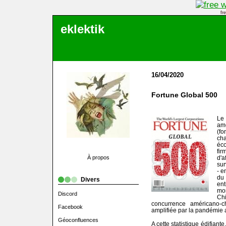
fr
eklektik
16/04/2020
Fortune Global 500
Le
am
(fo
ch
éc
fi
À propos
d'a
sur
- e
du
Divers
en
mo
Discord
Ch
concurrence américano-c
Facebook
amplifiée par la pandémie 
Géoconfluences
A cette statistique édifiant