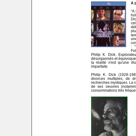
A p
"A
hol
Di
ce
dé
pl
qu
une
co
: 
Fo
Philip K. Dick. Explorat
désorganisés et équivoques
la réalité n'est qu'une i
imparfaite.
Philip K. Dick (1928-198
divorces multiples, de d
recherches mystiques. La ra
de ses oeuvres (notam
consommations très fréque