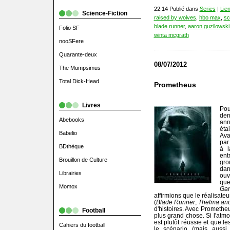
22:14 Publié dans
Series
|
Lie
Science-Fiction
raised by wolves
,
hbo max
,
sc
blade runner
,
aaron guzilowski
Folio SF
winta mcgrath
nooSFere
Quarante-deux
08/07/2012
The Mumpsimus
Total Dick-Head
Prometheus
Livres
Pou
der
Abebooks
ann
éta
Babelio
Av
par
BDthèque
à l
ent
Brouillon de Culture
gro
dan
Librairies
ouv
que
Momox
Gan
affirmions que le réalisateu
(
Blade Runner
,
Thelma and
d'histoires. Avec Prometheu
Football
plus grand chose. Si l'atmo
est plutôt réussie et que l
Cahiers du football
le scénario (mais aussi