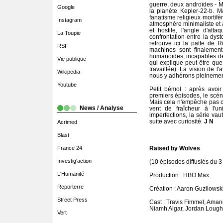
guerre, deux androïdes - M
Google
la planète Kepler-22-b. 
fanatisme religieux mortifè
Instagram
atmosphère minimaliste et a
et hostile, l'angle d'att
La Toupie
confrontation entre la dys
retrouve ici la patte de 
RSF
machines sont finalement
humanoïdes, incapables de 
Vie publique
qui explique peut-être qu
travaillée). La vision de l'
Wikipedia
nous y adhérons pleinemen
Youtube
Petit bémol : après avoir
premiers épisodes, le scéna
Mais cela n'empêche pas ce
News / Analyse
vent de fraîcheur à l'un
imperfections, la série vau
suite avec curiosité.
J N
Acrimed
Blast
France 24
Raised by Wolves
Investig'action
(10 épisodes diffusiés du 
L'Humanité
Production : HBO Max
Reporterre
Création : Aaron Guzilowsk
Street Press
Cast : Travis Fimmel, Aman
Niamh Algar, Jordan Lough
Vert