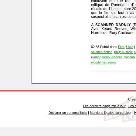
confusion entre le réel et
critique de l'Amérique d'
résulte du 11 septembre 20
que le film soit tout à fa
suspect et chacun est coup
A SCANNER DARKLY
(R
Avec Keanu Reeves, Win
Harrelson, Rory Cochrane.
02:55 Publié dans
Film
,
Livre
|
science-fiction
,
philip k. dick
,
a
runner
,
keanu reeves
,
winona 
woody harrelson
Créer
Les derniers blogs mis à jour
|
Les d
Déclarer un contenu illicite
|
Mentions légales de ce blog
|
H