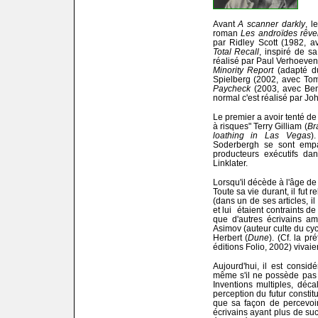
Avant
A scanner darkly
, l
roman
Les androïdes rêve
par Ridley Scott (1982, a
Total Recall
, inspiré de s
réalisé par Paul Verhoeve
Minority Report
(adapté d
Spielberg (2002, avec Tom 
Paycheck
(2003, avec Ben
normal c'est réalisé par Jo
Le premier a avoir tenté de
à risques" Terry Gilliam (
Br
loathing in Las Vegas
)
Soderbergh se sont empar
producteurs exécutifs da
Linklater.
Lorsqu'il décède à l'âge de
Toute sa vie durant, il fut
(dans un de ses articles, 
et lui étaient contraints d
que d'autres écrivains am
Asimov (auteur culte du cy
Herbert (
Dune
). (Cf. la p
éditions Folio, 2002) vivai
Aujourd'hui, il est consi
même s'il ne possède pas le 
Inventions multiples, déca
perception du futur consti
que sa façon de percevoir l
écrivains ayant plus de suc