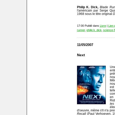
Philip K. Dick,
Blade Ru
l'américain par Serge Qua
1968 sous le titre original
D
17:00 Publié dans
Livre
|
Lien
runner
,
philip k. dick
,
science-f
11/05/2007
Next
Une
ent
pré
nou
Mêm
nou
est
tel
com
en 
Rid
le
éle
d'oeuvre, même s'il n'a pres
Recall
(Paul Verhoeven, 1