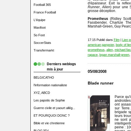
d'épaisseur. Exit la refle
Football 365
Runner
,
Alien
) pour une S
grosse déception.
France Football
Prometheus
(Ridley Scot
L'équipe
Fassbender, Charlize Th
Marshall-Green, Guy Pearce
Maxifoot
So Foot
17:15 Publié dans
Film
|
Lien 
SoccerStats
american gangster
,
body of lie
prometheus
,
alien
,
michael fa
Transfermarkt
rapace
,
logan marshall-green
,
Derniers weblogs
mis à jour
05/08/2008
BELGICATHO
Blade runner
l'information nationaliste
XYZ, ABCD
Parce qu'i
Les papotis de Sophie
androïdes
ont assas
Guerre civile et yaourt allég...
sur Terre
brigade s
ET POURQUOI DONC ?
leurs trou
ne sont p
Bible et vie chretienne
intellige
peine : 10
BLOGJFV
pourra r