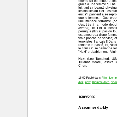
(même s'il est muet) et les 
grâce à une femme qui ne
lui, tant sa beauté physiqu
les mailles du filet. Les hu
eux s'il parvient à se repro
quelle femme... Que propo
une menace terroriste (bo
c'est très à la mode dep
chrono
), le FBI a beso
perruque (!!?) et pas du to
est amoureux d'une femme 
vraie potiche de service) et
terroristes, français !! Dans
remonte le passé, ici, Nic
le futur. On se demande leq
"Next" probablement. A fui
Next
(Lee Tamahori, USA
Julianne Moore, Jessica Bi
Chun.
16:00 Publié dans
Film
|
Lien 
dick
,
next
,
l'homme doré
,
nico
16/09/2006
A scanner darkly