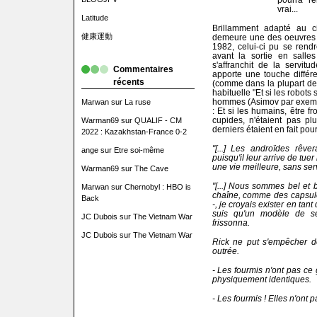
vrai...
Latitude
Brillamment adapté au 
健康運動
demeure une des oeuvres f
1982, celui-ci pu se rend
avant la sortie en sall
s'affranchit de la servitu
Commentaires
apporte une touche différe
récents
(comme dans la plupart de 
habituelle "Et si les robots
hommes (Asimov par exemple
Marwan
sur
La ruse
: Et si les humains, être f
cupides, n'étaient pas pl
Warman69
sur
QUALIF - CM
derniers étaient en fait po
2022 : Kazakhstan-France 0-2
"[...] Les androïdes rêve
ange
sur
Etre soi-même
puisqu'il leur arrive de tuer
une vie meilleure, sans servi
Warman69
sur
The Cave
"[...] Nous sommes bel et
Marwan
sur
Chernobyl : HBO is
chaîne, comme des capsule
Back
-, je croyais exister en tant 
suis qu'un modèle de sé
JC Dubois
sur
The Vietnam War
frissonna.
JC Dubois
sur
The Vietnam War
Rick ne put s'empêcher de
outrée.
- Les fourmis n'ont pas ce 
physiquement identiques.
- Les fourmis ! Elles n'ont p