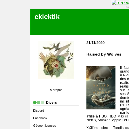
fr
eklektik
21/11/2020
Raised by Wolves
Il fa
grand
à Rid
des é
réali
réali
À propos
sur l
ses 8
derni
incisi
Divers
(201
agréa
Discord
par l
affilié à HBO, HBO Max (il 
Facebook
Netflix, Amazon, Apple+ et l
Géoconfluences
XXIIème siècle. Tandis qu