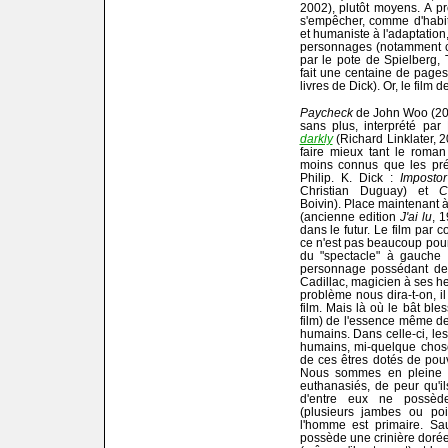
2002), plutôt moyens. A pr
s'empêcher, comme d'habi
et humaniste à l'adaptatio
personnages (notamment cel
par le pote de Spielberg, 
fait une centaine de page
livres de Dick). Or, le film 
Paycheck
de John Woo (2003
sans plus, interprété par
darkly
(Richard Linklater, 2
faire mieux tant le roman
moins connus que les préc
Philip. K. Dick :
Imposto
Christian Duguay) et
C
Boivin). Place maintenant 
(ancienne edition
J'ai lu
, 
dans le futur. Le film par 
ce n'est pas beaucoup pour
du "spectacle" à gauche e
personnage possédant des
Cadillac, magicien à ses h
problème nous dira-t-on, il
film. Mais là où le bât bles
film) de l'essence même de 
humains. Dans celle-ci, le
humains, mi-quelque chose 
de ces êtres dotés de pouvo
Nous sommes en pleine p
euthanasiés, de peur qu'il
d'entre eux ne possèd
(plusieurs jambes ou poit
l'homme est primaire. Sa
possède une crinière dorée 