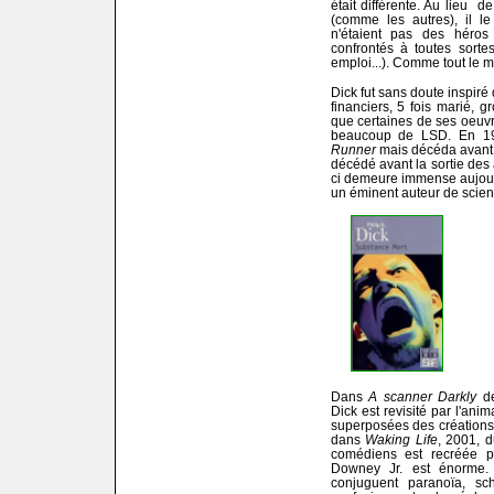
était différente. Au lieu d
(comme les autres), il le
n'étaient pas des héros
confrontés à toutes sortes
emploi...). Comme tout le 
Dick fut sans doute inspiré
financiers, 5 fois marié,
que certaines de ses oeuvr
beaucoup de LSD. En 19
Runner
mais décéda avant l
décédé avant la sortie des 
ci demeure immense aujour
un éminent auteur de scienc
Dans
A scanner Darkly
de
Dick est revisité par l'ani
superposées des créations
dans
Waking Life
, 2001, 
comédiens est recréée p
Downey Jr. est énorme.
conjuguent paranoïa, sch