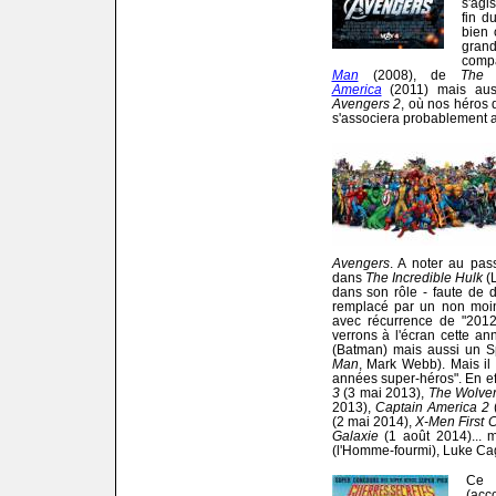
s'agi
fin d
bien 
gran
comp
Man
(2008), de
The 
America
(2011) mais au
Avengers 2
, où nos héros d
s'associera probablement a
Avengers
. A noter au pas
dans
The Incredible Hulk
(L
dans son rôle - faute de 
remplacé par un non moin
avec récurrence de "201
verrons à l'écran cette a
(Batman) mais aussi un S
Man
, Mark Webb). Mais il 
années super-héros". En eff
3
(3 mai 2013),
The Wolve
2013),
Captain America 2
(
(2 mai 2014),
X-Men First 
Galaxie
(1 août 2014)... 
(l'Homme-fourmi), Luke Cage
Ce 
(ac