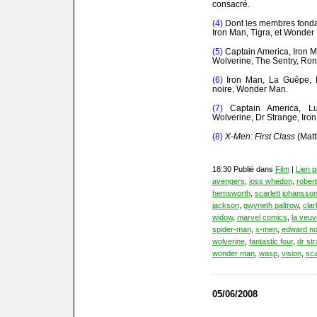
consacré.
(4)
Dont les membres fondat
Iron Man, Tigra, et Wonder
(5)
Captain America, Iron M
Wolverine, The Sentry, Ron
(6)
Iron Man, La Guêpe, M
noire, Wonder Man.
(7)
Captain America, Lu
Wolverine, Dr Strange, Iron F
(8)
X-Men: First Class
(Matt
18:30 Publié dans
Film
|
Lien 
avengers
,
joss whedon
,
robert
hemsworth
,
scarlett johansso
jackson
,
gwyneth paltrow
,
clar
widow
,
marvel comics
,
la veuv
spider-man
,
x-men
,
edward no
wolverine
,
fantastic four
,
dr st
wonder man
,
wasp
,
vision
,
sca
05/06/2008