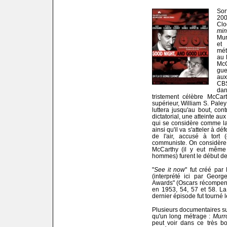
Sor
200
Clo
mi
Mur
et 
mét
au 
Mc
gue
aux
CBS
dan
tristement célèbre McCar
supérieur, William S. Pal
luttera jusqu'au bout, co
dictatorial, une atteinte a
qui se considère comme la
ainsi qu'il va s'atteler à d
de l'air, accusé à tort 
communiste. On considère
McCarthy (il y eut même 
hommes) furent le début de
"
See it now
" fut créé par
(interprété ici par Geor
Awards" (Oscars récompens
en 1953, 54, 57 et 58. La
dernier épisode fut tourné le
Plusieurs documentaires su
qu'un long métrage :
Murr
peut voir dans ce très bo