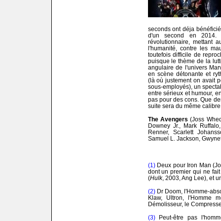
seconds ont déja bénéficié
d'un second en 2014. 
révolutionnaire, mettant 
l'humanité, contre les mauv
toutefois difficile de repr
puisque le thème de la lutt
angulaire de l'univers Ma
en scène détonante et ryt
(là où justement on avait 
sous-employés), un spectab
entre sérieux et humour, 
pas pour des cons. Que dem
suite sera du même calibr
The Avengers
(Joss Whed
Downey Jr., Mark Ruffalo
Renner, Scarlett Johanss
Samuel L. Jackson, Gwynet
(1)
Deux pour Iron Man (Jo
dont un premier qui ne fait
(
Hulk
, 2003, Ang Lee), et 
(2)
Dr Doom, l'Homme-absor
Klaw, Ultron, l'Homme mo
Démolisseur, le Compresseur
(3)
Peut-être pas l'homme 