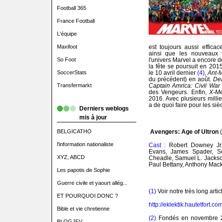
Football 365
France Football
L'équipe
Maxifoot
est toujours aussi effic
ainsi que les nouveaux
So Foot
l'univers Marvel a encore de
la fête se poursuit en 2015
SoccerStats
le 10 avril dernier
(4)
,
Ant-
du précédent) en août.
De
Transfermarkt
Captain Amrica: Civil War
des Vengeurs. Enfin,
X-Me
2016. Avec plusieurs millie
a de quoi faire pour les si
Derniers weblogs
mis à jour
BELGICATHO
Avengers: Age of Ultron
(
l'information nationaliste
Cast :
Robert Downey Jr.,
Evans, James Spader, Sc
XYZ, ABCD
Cheadle, Samuel L. Jackso
Paul Bettany, Anthony Mack
Les papotis de Sophie
Guerre civile et yaourt allég...
(1)
Voir notre très long arti
ET POURQUOI DONC ?
http://eklektik.hautetfort.
Bible et vie chretienne
(2)
Fondés en novembre 
BLOGJFV