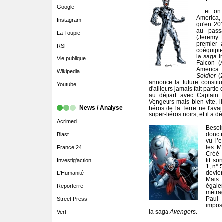
Google
... et o
America
Instagram
qu'en 20
au pass
La Toupie
(Jeremy 
premier a
RSF
coéquipi
la saga I
Vie publique
Falcon (
America
Wikipedia
Soldier
(2
annonce la future constit
Youtube
d'ailleurs jamais fait parti
au départ avec Captain A
Vengeurs mais bien vite, i
News / Analyse
héros de la Terre ne l'ava
super-héros noirs, et il a 
Acrimed
Besoi
donc é
Blast
vu l’
les M
France 24
Créé 
fit so
Investig'action
1, n° 
devien
L'Humanité
Mais 
égale
Reporterre
métra
Paul
Street Press
impos
la saga
Avengers
.
Vert