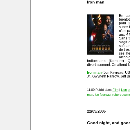
Iron man
En at
bientô
pour 
super-
n'est 
aux
4 
Sans tr
s'agit 
scénar
de trè
ses he
alcool
hallucinants (l'armure)
divertissement. On attend la
Iron man
(Jon Favreau, US
Jr., Gwyneth Paltrow, Jeff
11:00 Publié dans
Film
|
Lien 
man
,
jon favreau
,
robert downe
22/09/2006
Good night, and good 