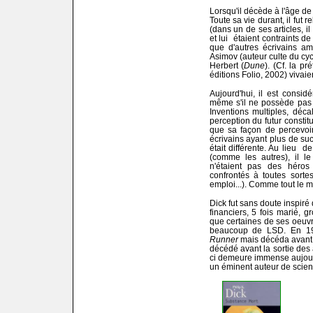
Lorsqu'il décède à l'âge de
Toute sa vie durant, il fut
(dans un de ses articles, 
et lui étaient contraints d
que d'autres écrivains am
Asimov (auteur culte du cy
Herbert (
Dune
). (Cf. la p
éditions Folio, 2002) vivai
Aujourd'hui, il est consi
même s'il ne possède pas le 
Inventions multiples, déca
perception du futur consti
que sa façon de percevoir l
écrivains ayant plus de suc
était différente. Au lieu d
(comme les autres), il le
n'étaient pas des héros
confrontés à toutes sortes
emploi...). Comme tout le 
Dick fut sans doute inspiré
financiers, 5 fois marié,
que certaines de ses oeuvr
beaucoup de LSD. En 19
Runner
mais décéda avant l
décédé avant la sortie des 
ci demeure immense aujour
un éminent auteur de scienc