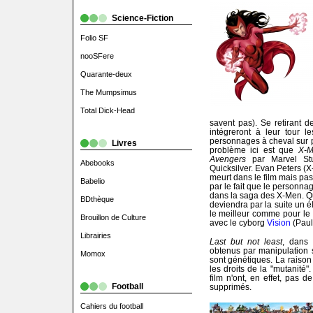
Science-Fiction
Folio SF
nooSFere
Quarante-deux
The Mumpsimus
Total Dick-Head
savent pas). Se retirant de
intégreront à leur tour 
personnages à cheval sur p
Livres
problème ici est que
X-
Avengers
par Marvel Stu
Abebooks
Quicksilver. Evan Peters (
meurt dans le film mais pa
Babelio
par le fait que le personna
dans la saga des X-Men. 
BDthèque
deviendra par la suite un 
le meilleur comme pour le 
Brouillon de Culture
avec le cyborg
Vision
(Paul
Librairies
Last but not least
, dans 
obtenus par manipulation s
Momox
sont génétiques. La raison 
les droits de la "mutanité"
film n'ont, en effet, pas 
Football
supprimés.
Cahiers du football