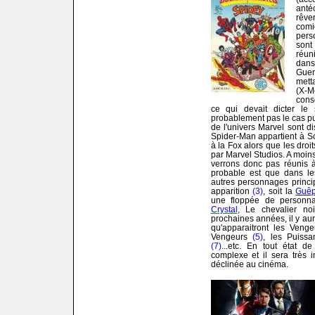
anté
rêve
com
pers
sont
réun
dans
Guer
mett
(X-M
conso
ce qui devait dicter le
probablement pas le cas p
de l'univers Marvel sont di
Spider-Man appartient à S
à la Fox alors que les droi
par Marvel Studios. A moins
verrons donc pas réunis à
probable est que dans le
autres personnages princip
apparition
(3)
, soit la
Guê
une floppée de personn
Crystal
, Le chevalier noi
prochaines années, il y aur
qu'apparaitront les Veng
Vengeurs
(5)
, les Puiss
(7)
...etc. En tout état de
complexe et il sera très 
déclinée au cinéma.