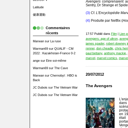
Avengers
comprenaient au
Sentry, Dr Strange et Spi
Latitude
(3)
Cf.
L'Encyclopédie Marv
健康運動
(4)
Produite par Netflix (
Hou
Commentaires
récents
17:57 Publié dans
Film
|
Lien 
avengers: age of ultron
,
aveng
Marwan
sur
La ruse
james spader
,
robert downey jr
renner
,
don cheadle
,
chris he
Warman69
sur
QUALIF - CM
2022 : Kazakhstan-France 0-2
paul bettany
,
anthony mackie
,
marvel
,
marvel comics
,
marvel
ange
sur
Etre soi-même
Warman69
sur
The Cave
20/07/2012
Marwan
sur
Chernobyl : HBO is
Back
The Avengers
JC Dubois
sur
The Vietnam War
JC Dubois
sur
The Vietnam War
L'enj
dans
scén
prota
en 19
étai
porta
Venge