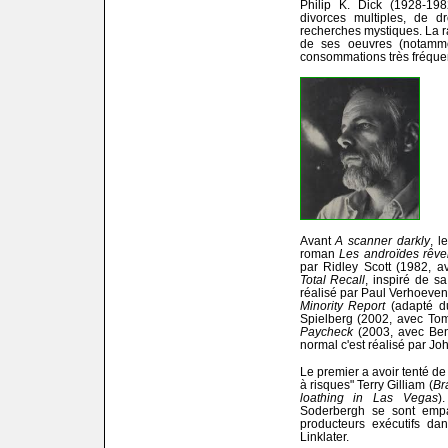
Philip K. Dick (1928-198
divorces multiples, de d
recherches mystiques. La ra
de ses oeuvres (notam
consommations très fréque
Avant
A scanner darkly
, l
roman
Les androïdes rêve
par Ridley Scott (1982, a
Total Recall
, inspiré de s
réalisé par Paul Verhoeve
Minority Report
(adapté d
Spielberg (2002, avec Tom 
Paycheck
(2003, avec Ben
normal c'est réalisé par Jo
Le premier a avoir tenté de
à risques" Terry Gilliam (
Br
loathing in Las Vegas
)
Soderbergh se sont empar
producteurs exécutifs da
Linklater.