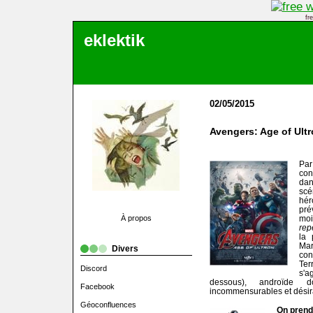
fr
eklektik
02/05/2015
Avengers: Age of Ult
Par
con
dan
scé
hér
pré
À propos
mo
rep
la 
Mar
Divers
con
Ter
Discord
s'a
dessous), androïde 
Facebook
incommensurables et désira
Géoconfluences
On prend