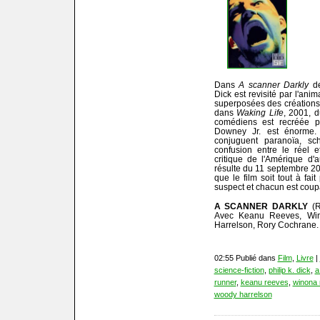
Dans
A scanner Darkly
de
Dick est revisité par l'ani
superposées des créations
dans
Waking Life
, 2001, 
comédiens est recréée p
Downey Jr. est énorme.
conjuguent paranoïa, sch
confusion entre le réel et
critique de l'Amérique d'
résulte du 11 septembre 20
que le film soit tout à fa
suspect et chacun est coup
A SCANNER DARKLY
(R
Avec Keanu Reeves, Win
Harrelson, Rory Cochrane.
02:55 Publié dans
Film
,
Livre
|
science-fiction
,
philip k. dick
,
a
runner
,
keanu reeves
,
winona 
woody harrelson