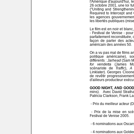
l'Amérique d'aujourd'hui, 
26 octobre 2001, une loi fut
("Uniting and Strengtheni
Required to Intercept and O
les agences gouvernementa
les libertés publiques (mise
Le film est en noir et blanc
- Festival de Venise - pour
parfaitement reconstituée, 
façon de parler des acteu
américain des années 50.
On a vu pas mal de films a
politique américaine), s
différents :
Jarhead
(Sam Me
for vendetta
(James Mc
scénariste de
Traffic
),
A 
Linklater). Georges Clooney
de revêtir progressivement 
d'aiileurs producteur exécuti
GOOD NIGHT, AND GOO
mins). Avec David Stratha
Patricia Clarkson, Frank La
- Prix du meilleur acteur (D
- Prix de la mise en scè
Festival de Venise 2005.
- 6 nominations aux Oscar
- 4 nominations aux Golde