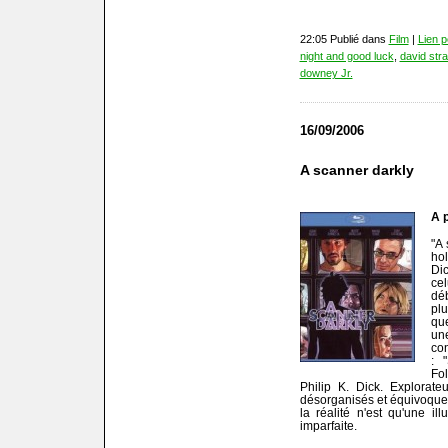
22:05 Publié dans
Film
|
Lien 
night and good luck
,
david stra
downey Jr.
16/09/2006
A scanner darkly
A p
"A
hol
Di
ce
dé
pl
qu
une
co
: 
Fo
Philip K. Dick. Explorat
désorganisés et équivoques
la réalité n'est qu'une i
imparfaite.