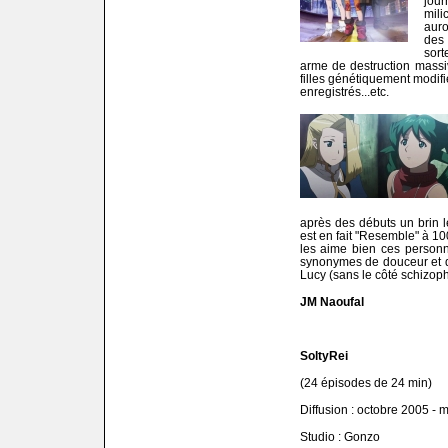
jou
mil
auro
des
sort
arme de destruction massi
filles génétiquement modifi
enregistrés...etc.
après des débuts un brin lé
est en fait "Resemble" à 1
les aime bien ces person
synonymes de douceur et de 
Lucy (sans le côté schizop
JM Naoufal
SoltyRei
(24 épisodes de 24 min)
Diffusion : octobre 2005 - 
Studio : Gonzo