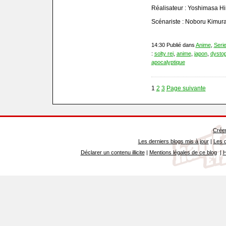
Réalisateur : Yoshimasa Hi
Scénariste : Noboru Kimur
14:30 Publié dans
Anime
,
Seri
:
solty rei
,
anime
,
japon
,
dystop
apocalyptique
1
2
3
Page suivante
Créer
Les derniers blogs mis à jour
|
Les d
Déclarer un contenu illicite
|
Mentions légales de ce blog
|
H