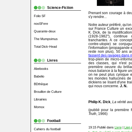
Science-Fiction
Prenant son courage à deu
Folio SF
s'y rendre...
nooSFere
Notre auteur préféré, qu'on
sur France Culture un excel
Quarante-deux
K. Dick, de la mystificati
(1928-1982"), continue
The Mumpsimus
tranchantes. A ce concept
contre-utopie) se conjug
Total Dick-Head
l'information (propagande 
reste non plus), 50 ans 
fassent des ravages dans n
trop-plein de micro-informat
Livres
des classes, qui n'est 
première oeuvre du brilla
Abebooks
nous balance à la figure un
on ne peut plus cynique et
Babelio
les mondes hallucinés de P
dickiens se lisant d'une trai
BDthèque
qui nous concerne.
J. N.
Brouillon de Culture
Librairies
Philip K. Dick
,
La vérité av
Momox
(publié pour la première f
Truth
, 1966)
Football
19:15 Publié dans
Livre
|
Lien
Cahiers du football