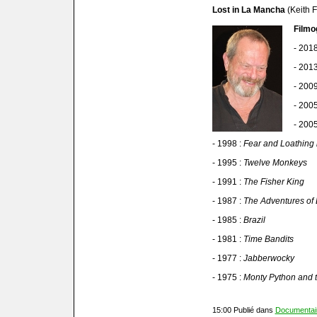
Lost in La Mancha
(Keith 
Filmo
- 2018
- 2013
- 2009
- 2005
- 2005
- 1998 :
Fear and Loathing 
- 1995 :
Twelve Monkeys
- 1991 :
The Fisher King
- 1987 :
The Adventures of
- 1985 :
Brazil
- 1981 :
Time Bandits
- 1977 :
Jabberwocky
- 1975 :
Monty Python and t
15:00 Publié dans
Documentai