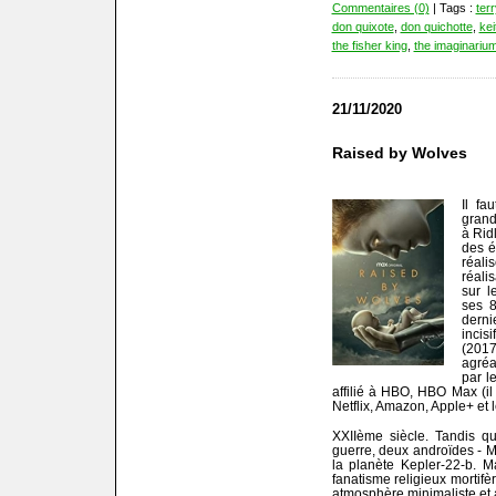
Commentaires (0)
| Tags :
terr
don quixote
,
don quichotte
,
kei
the fisher king
,
the imaginariu
21/11/2020
Raised by Wolves
Il fa
grand
à Rid
des é
réali
réali
sur l
ses 8
derni
incisi
(201
agréa
par l
affilié à HBO, HBO Max (il 
Netflix, Amazon, Apple+ et l
XXIIème siècle. Tandis qu
guerre, deux androïdes - M
la planète Kepler-22-b. 
fanatisme religieux mortifè
atmosphère minimaliste et a