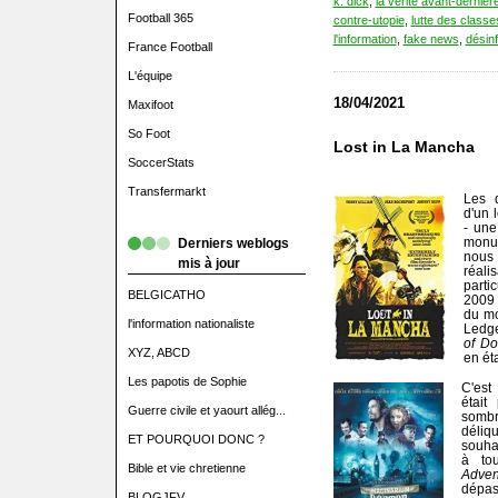
k. dick
,
la vérité avant-dernièr
Football 365
contre-utopie
,
lutte des classe
l'information
,
fake news
,
désin
France Football
L'équipe
18/04/2021
Maxifoot
So Foot
Lost in La Mancha
SoccerStats
Transfermarkt
Les d
d'un 
- une
monum
Derniers weblogs
nous 
mis à jour
réa
parti
BELGICATHO
2009 
du mo
l'information nationaliste
Ledge
of Do
XYZ, ABCD
en éta
Les papotis de Sophie
C'est
était
Guerre civile et yaourt allég...
somb
déliq
ET POURQUOI DONC ?
souhai
à to
Bible et vie chretienne
Adve
dépas
BLOGJFV