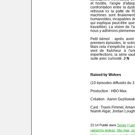
et hostile, l'angle d'att
confrontation entre la dys
retrouve ici la patte de 
machines sont finalement
humanoïdes, incapables de 
qui explique peut-être qu
travaillée). La vision de l'
nous y adhérons pleinemen
Petit bémol : après avoir
premiers épisodes, le scéna
Mais cela n'empêche pas ce
vent de fraîcheur à l'un
imperfections, la série vau
suite avec curiosité.
J N
Raised by Wolves
(10 épisodes diffusiés du 
Production : HBO Max
Création : Aaron Guzilowsk
Cast : Travis Fimmel, Aman
Niamh Algar, Jordan Lough
22:14 Publié dans
Series
|
Lie
raised by wolves
,
hbo max
,
sc