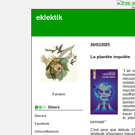
fr
eklektik
26/01/2025
La planète inquiète
"L'air 
hommes
mécani
soldat
l'encei
marche
À propos
souffr
pousse
quelqu
meurt
Divers
détourn
tracer.
Discord
la pla
passage".
Facebook
C'est ainsi que débute Ch
Géoconfluences
stridente d'humains impuis