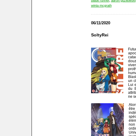
blade runner
,
aaron guzilowski
winta mcgrath
06/11/2020
SoltyRei
Fut
apo
cata
douz
vive
prot
huma
Blas
un c
Lui 
du B
attr
ne s
Alor
êtr
ind
spéc
élém
non 
ordi
Univ