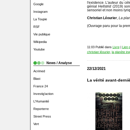
l'existence. L'auteur du cé
Google
génial
Hellstrid
(2019) sond
sensoriel et non moins lyri
Instagram
Christian Léourier
,
La plan
La Toupie
(Ouvrage paru pour la prem
RSF
Vie publique
Wikipedia
11:03 Publié dans
Livre
|
Lien 
Youtube
christian léourier
,
la planète inq
News / Analyse
22/12/2021
Acrimed
Blast
La vérité avant-derniè
France 24
Investig'action
L'Humanité
Reporterre
Street Press
Vert