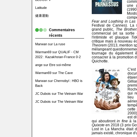
comme
une 
Latitude
(1990,
Most
健康運動
compét
Fear and Loathing in Las
Festival de Cannes). La 
grand public,
The Brothe
Commentaires
commercial (et sa sortie 
récents
l'intimiste et glauque
Tid
critique mais à nouveau é
Marwan
sur
La ruse
Theorem
(2013, mention spé
mélangeant questionnement
Warman69
sur
QUALIF - CM
tournage du également ê
2022 : Kazakhstan-France 0-2
consacrer à la promotion du
Quichotte.
ange
sur
Etre soi-même
C'es
Warman69
sur
The Cave
docum
étaie
Marwan
sur
Chernobyl : HBO is
Gilli
premi
Back
Roche
qui r
JC Dubois
sur
The Vietnam War
lieu
aéri
JC Dubois
sur
The Vietnam War
tempê
cette
2000)
est d
qui aboutiront
in fine
à la
Quixote
en 2018 (3 prix Go
Lost in La Mancha était d
jamais existé, chronique d