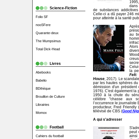
1995,
dans 
Science-Fiction
de substances addictives 
Celle-ci a dû payer 246 mi
Folio SF
pour atteinte à la santé pub
nooSFere
Aprè
prési
Quarante-deux
au b
homme
The Mumpsimus
infra
Alors
Total Dick-Head
diver
Wood
creus
secre
Livres
Celui
la pe
Abebooks
Felt
House
, 2017). Le scandal
Babelio
par les hautes sphères du 
démission d'un président 
BDthèque
1976). C'est également la 
1950 à la chute du séna
Brouillon de Culture
célèbre "chasse aux s
l’occurrence le journaliste
Librairies
producteur, Fred Friendly 
télévisé de CBS (
G
ood Nig
Momox
A qui s'adresser
Football
S'adr
peut 
ains
Cahiers du football