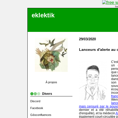
fr
eklektik
29/03/2020
Lanceurs d'alerte au
C'es
un 
pers
que 
lanc
dans
À propos
son 
souv
éco
inc
Divers
fran
Wenl
Discord
lanc
mais censuré par le pouvo
Facebook
dernier et a été réhabil
d'enquête), et la médecin
A
Géoconfluences
également court-circuitée p