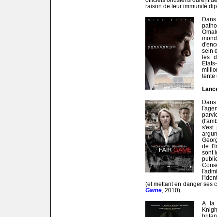
raison de leur immunité dip
Dans
path
Omal
monde
d'en
sein 
les 
Etats-
milli
tente 
Lance
Dans 
l'age
parvi
(l'am
s'est
argu
Georg
de l'
sont 
publi
Con
l'adm
l'iden
(et mettant en danger ses co
Game
, 2010).
A la
Knig
brit