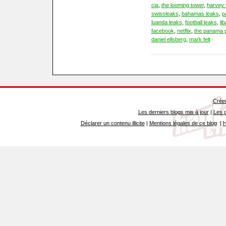
cia
,
the looming tower
,
harvey 
swissleaks
,
bahamas leaks
,
p
luanda leaks
,
football leaks
,
li
facebook
,
netflix
,
the panama 
daniel ellsberg
,
mark felt
Créer
Les derniers blogs mis à jour
|
Les d
Déclarer un contenu illicite
|
Mentions légales de ce blog
|
H