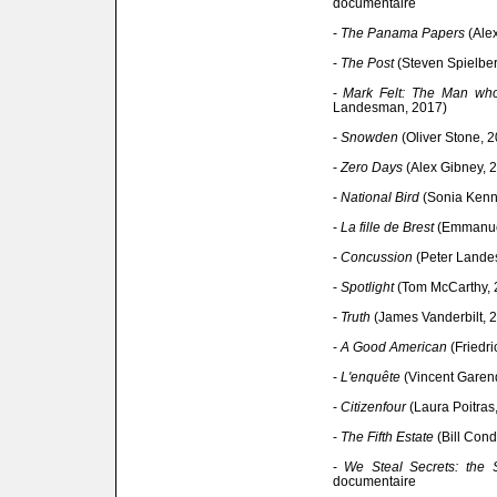
documentaire
-
The Panama Papers
(Alex
-
The Post
(Steven Spielbe
-
Mark Felt: The Man wh
Landesman, 2017)
-
Snowden
(Oliver Stone, 
-
Zero Days
(Alex Gibney, 
-
National Bird
(Sonia Kenn
-
La fille de Brest
(Emmanuel
-
Concussion
(Peter Lande
-
Spotlight
(Tom McCarthy, 
-
Truth
(James Vanderbilt, 
-
A Good American
(Friedri
-
L'enquête
(Vincent Garen
-
Citizenfour
(Laura Poitras
-
The Fifth Estate
(Bill Cond
-
We Steal Secrets: the S
documentaire