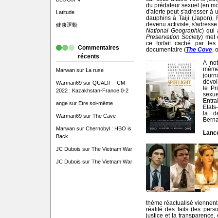
du prédateur sexuel (en mod
d'alerte peut s'adresser à
Latitude
dauphins à Taiji (Japon),
devenu activiste, s'adress
健康運動
National Geographic
) qui 
Preservation Society
) met 
ce forfait caché par les
Commentaires
documentaire (
The Cove
, 
récents
A no
même
Marwan
sur
La ruse
journ
dévoi
Warman69
sur
QUALIF - CM
le Pr
2022 : Kazakhstan-France 0-2
sexu
Entra
ange
sur
Etre soi-même
Etats
la d
Warman69
sur
The Cave
Berna
Marwan
sur
Chernobyl : HBO is
Lance
Back
JC Dubois
sur
The Vietnam War
JC Dubois
sur
The Vietnam War
thème réactualisé viennent 
réalité des faits (les per
justice et la transparence,