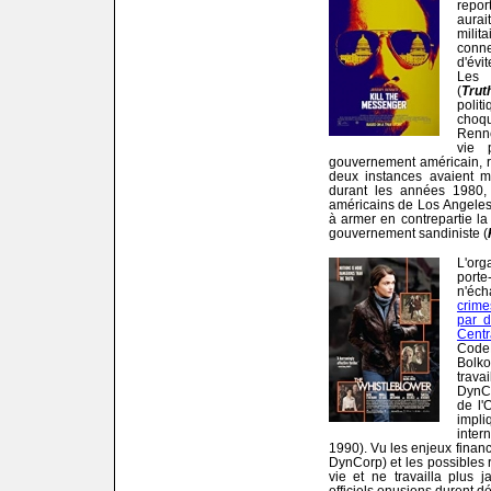
repo
aura
milit
conne
d'évi
Les 
(
Trut
poli
choqu
Renn
vie 
gouvernement américain, r
deux instances avaient m
durant les années 1980, c
américains de Los Angeles
à armer en contrepartie la
gouvernement sandiniste (
L'or
port
n'éc
crim
par 
Centr
Code
Bolk
trava
DynCo
de l'
impl
inter
1990). Vu les enjeux financ
DynCorp) et les possibles re
vie et ne travailla plus j
officiels onusiens durent d