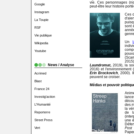
vie. Ces personnages (no
Google
peut-être leur histoire porté
Instagram
Ces d
d'ale
La Toupie
puisq
sont 
RSF
année
genre
Vie publique
Un
Wikipedia
indiv
comp
Youtube
pouv
(Sca
2015
News / Analyse
Laundromat
,
2019), la so
2016) et l'environnement (
Erin Brockovich
, 2000). 
Acrimed
peuvent se croiser.
Blast
Médias et pouvoir politiqu
France 24
Animé
Investig'action
lance
décou
L'Humanité
des m
la vé
Reporterre
de l
(inte
Street Press
une é
Défe
Vert
Post
q
Pape