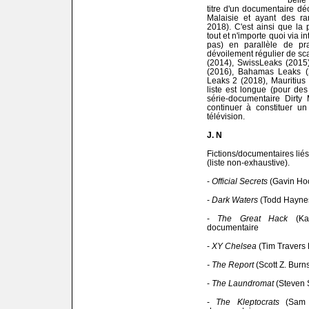
titre d'un documentaire d
Malaisie et ayant des ra
2018). C'est ainsi que la p
tout et n'importe quoi via 
pas) en parallèle de pra
dévoilement régulier de sc
(2014), SwissLeaks (2015
(2016), Bahamas Leaks (2
Leaks 2 (2018), Mauritius
liste est longue (pour des
série-documentaire Dirty
continuer à constituer un
télévision.
J. N
Fictions/documentaires liés
(liste non-exhaustive).
-
Official Secrets
(Gavin Ho
-
Dark Waters
(Todd Haynes
-
The Great Hack
(Kar
documentaire
-
XY Chelsea
(Tim Travers 
- The Report
(Scott Z. Burn
-
The Laundromat
(Steven 
-
The Kleptocrats
(Sam H