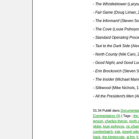
-
The Whistleblower
(Larys
-
Fair Game
(Doug Liman, 
-
The Informant!
(Steven So
-
The Cove
(Louie Psihoyos
-
Standard Operating Proc
-
Taxi to the Dark Side
(Alex
-
North County
(Niki Caro, 
-
Good Night, and Good
Lu
-
Erin Brockovich
(Steven S
-
The Insider
(Michael Mann
-
Silkwood
(Mike Nichols, 
-
All the President's Men
(Al
01:34 Publié dans
Documentai
Commentaires (0)
| Tags :
the
jenson
,
charlize theron
,
north 
globe
,
louie psihoyos
,
ric o'bar
cumberbatch
,
irak
,
joseph wil
hack
,
the kleptocrats
,
ai fen
,
l