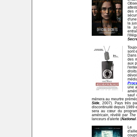
Obse
attes
des 
sécur
d'une
la ju
la ju
entra
l'illé
Secr
Toujo
sont 
Dans 
des m
aux p
l'en
droit
dévoi
médi
Proc
une a
améri
sauf 
mènera au meurtre prémédi
Side
, 2007). Pays très pa
discontinuité depuis 1989 et
sera au cœur du progra
américain, révélé par
The
lanceurs d'alerte (
National 
Le t
d'ail
coups