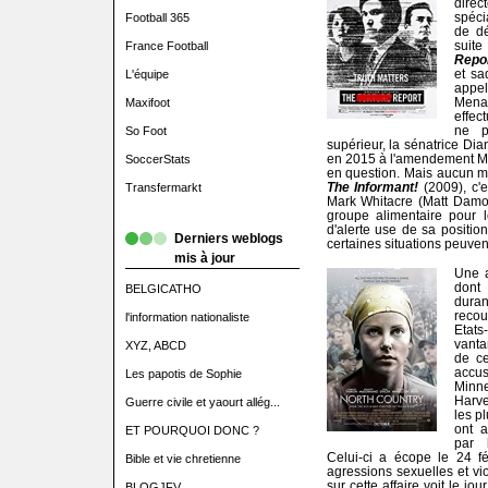
dire
spéci
Football 365
de dé
suite
France Football
Repo
et sa
L'équipe
appel
Mena
Maxifoot
effec
ne p
So Foot
supérieur, la sénatrice Dia
en 2015 à l'amendement Mc
SoccerStats
en question. Mais aucun m
The Informant!
(2009), c'
Transfermarkt
Mark Whitacre (Matt Damon
groupe alimentaire pour leq
d'alerte use de sa positio
Derniers weblogs
certaines situations peuve
mis à jour
Une au
dont 
BELGICATHO
dura
recou
l'information nationaliste
Etats
vanta
XYZ, ABCD
de c
accus
Les papotis de Sophie
Minne
Harve
Guerre civile et yaourt allég...
les p
ont a
ET POURQUOI DONC ?
par 
Celui-ci a écope le 24 f
Bible et vie chretienne
agressions sexuelles et vio
sur cette affaire voit le jou
BLOGJFV