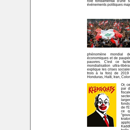
rôle fondamental d'une s
événements politiques maje
phénomène mondial de
économiques et de paupér
pauvres. C'est ce fac
mondialisation ultra-libé
explique les crises social
trois à la fois) de 201
Honduras, Haïti, Iran, Colom
Or, c
par d
fisca
sect
large
fonds 
de l'
ce q
"gouv
krato
appli
Kaddh
belle 