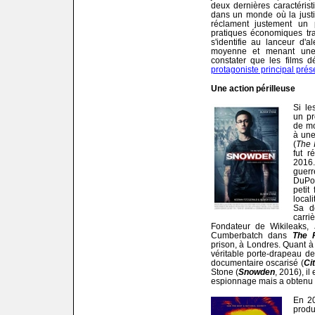
deux dernières caractéris
dans un monde où la justi
réclament justement un 
pratiques économiques tra
s'identifie au lanceur d'a
moyenne et menant une v
constater que les films 
protagoniste principal prése
Une action périlleuse
Si le
un pr
de mo
à une
(
The 
fut r
2016.
guerr
DuPo
petit
local
Sa d
carri
Fondateur de Wikileaks, 
Cumberbatch dans
The F
prison, à Londres. Quant 
véritable porte-drapeau de
documentaire oscarisé (
Ci
Stone (
Snowden
, 2016), il
espionnage mais a obtenu l'
En 20
produ