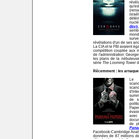
révé
qu'es
(rens
israé
dété
nuclé
days
sembl
mond
surv
révélations d'un de ses anc
La CIA et le FBI avaient ég
compétition couplée aux m
de l'administration Georg
les plans de la nébuleuse 
série
The Looming Tower
d
Récemment : les arnaques
Le 
scand
scand
d'int
summ
de s
polit
Pape
évasi
avec
docum
de pl
Pana
Facebook-Cambridge Analytica
données de 87 millions d