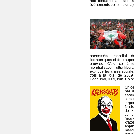
rôle fondamental d'une s
événements politiques maje
phénomène mondial de
économiques et de paupér
pauvres. C'est ce fac
mondialisation ultra-libé
explique les crises social
trois à la fois) de 201
Honduras, Haïti, Iran, Colom
Or, c
par d
fisca
sect
large
fonds 
de l'
ce q
"gouv
krato
appli
Kaddh
belle 