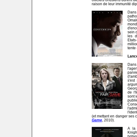
raison de leur immunité dip
Dans
path
Omal
monde
d'en
sein 
les 
Etats-
milli
tente 
Lance
Dans 
l'age
parvi
(l'am
s'est
argu
Georg
de l'
sont 
publi
Con
l'adm
l'iden
(et mettant en danger ses co
Game
, 2010).
A la
Knig
brit