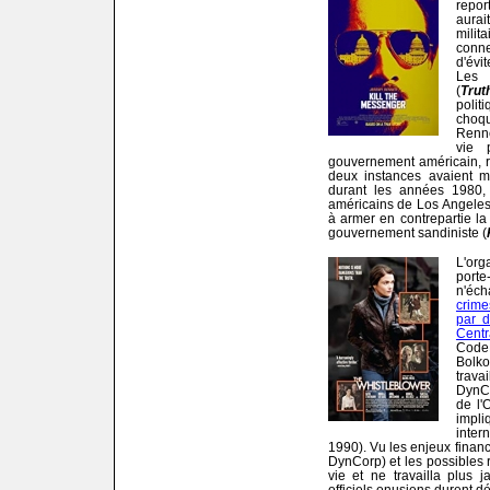
repo
aura
milit
conne
d'évi
Les 
(
Trut
poli
choqu
Renn
vie 
gouvernement américain, r
deux instances avaient m
durant les années 1980, c
américains de Los Angeles
à armer en contrepartie la
gouvernement sandiniste (
L'or
port
n'éc
crim
par 
Centr
Code
Bolk
trava
DynCo
de l'
impl
inter
1990). Vu les enjeux financ
DynCorp) et les possibles re
vie et ne travailla plus j
officiels onusiens durent d