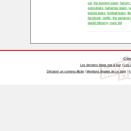
cia
,
the looming tower
,
harvey 
swissleaks
,
bahamas leaks
,
p
luanda leaks
,
football leaks
,
li
facebook
,
netflix
,
the panama 
daniel ellsberg
,
mark felt
Créer
Les derniers blogs mis à jour
|
Les d
Déclarer un contenu illicite
|
Mentions légales de ce blog
|
H