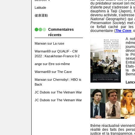
du prédateur sexuel (en mod
d'alerte peut s'adresser à
Latitude
dauphins à Taiji (Japon),
devenu activiste, s'adress
健康運動
National Geographic
) qui 
Preservation Society
) met 
ce forfait caché par les
Commentaires
documentaire (
The Cove
, 
récents
A no
même
Marwan
sur
La ruse
journ
dévoi
Warman69
sur
QUALIF - CM
le Pr
2022 : Kazakhstan-France 0-2
sexu
Entra
ange
sur
Etre soi-même
Etats
la d
Warman69
sur
The Cave
Berna
Marwan
sur
Chernobyl : HBO is
Lance
Back
JC Dubois
sur
The Vietnam War
JC Dubois
sur
The Vietnam War
thème réactualisé viennent 
réalité des faits (les per
justice et la transparence,