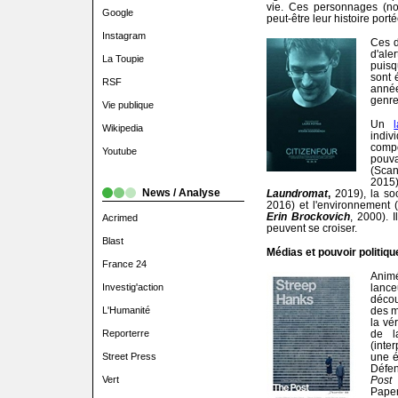
vie. Ces personnages (no
Google
peut-être leur histoire porté
Instagram
Ces d
d'ale
La Toupie
puisq
sont 
RSF
année
genre
Vie publique
Un
Wikipedia
indiv
comp
Youtube
pouv
(Sca
2015
News / Analyse
Laundromat
,
2019), la so
2016) et l'environnement (
Erin Brockovich
, 2000). 
Acrimed
peuvent se croiser.
Blast
Médias et pouvoir politiqu
France 24
Animé
Investig'action
lance
décou
L'Humanité
des m
la vé
Reporterre
de l
(inte
Street Press
une é
Défe
Vert
Post
q
Pape