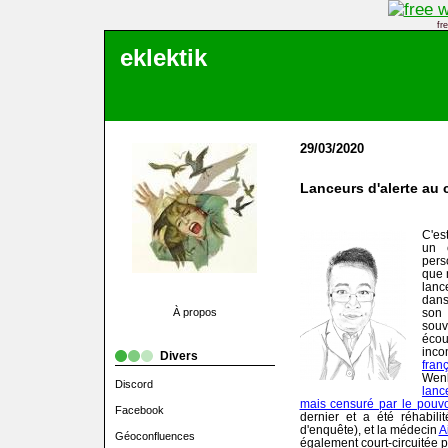
fr
eklektik
29/03/2020
Lanceurs d'alerte au
C'es
un 
pers
que 
lanc
dans
À propos
son 
souv
éco
inc
Divers
fran
Wenl
Discord
lanc
mais censuré par le pouvo
Facebook
dernier et a été réhabil
d'enquête), et la médecin
A
Géoconfluences
également court-circuitée p