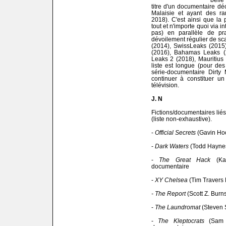
titre d'un documentaire d
Malaisie et ayant des ra
2018). C'est ainsi que la p
tout et n'importe quoi via 
pas) en parallèle de pra
dévoilement régulier de sc
(2014), SwissLeaks (2015
(2016), Bahamas Leaks (2
Leaks 2 (2018), Mauritius
liste est longue (pour des
série-documentaire Dirty
continuer à constituer un
télévision.
J. N
Fictions/documentaires liés
(liste non-exhaustive).
-
Official Secrets
(Gavin Ho
-
Dark Waters
(Todd Haynes
-
The Great Hack
(Kar
documentaire
-
XY Chelsea
(Tim Travers 
- The Report
(Scott Z. Burn
-
The Laundromat
(Steven 
-
The Kleptocrats
(Sam H