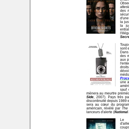
Obse
attes
des 
sécur
d'une
la ju
la ju
entra
l'illé
Secr
Toujo
sont 
Dans 
des m
aux p
l'en
droit
dévoi
médi
Proc
une a
améri
sauf 
mènera au meurtre prémédi
Side
, 2007). Pays très pa
discontinuité depuis 1989 et
sera au cœur du progra
américain, révélé par
The
lanceurs d'alerte (
National 
Le t
d'ail
coups