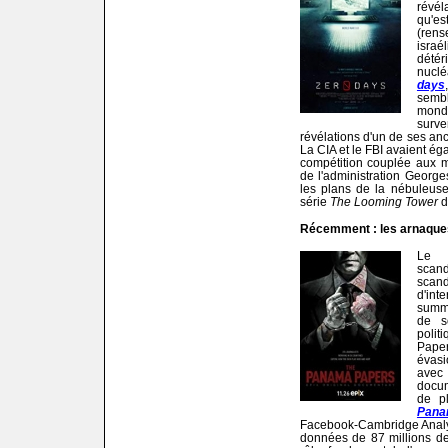
révé
qu'es
(rens
israé
dété
nuclé
days
sembl
mond
surv
révélations d'un de ses anc
La CIA et le FBI avaient ég
compétition couplée aux m
de l'administration Georg
les plans de la nébuleuse 
série
The Looming Tower
d
Récemment : les arnaques
Le 
scand
scand
d'int
summ
de s
polit
Pape
évasi
avec
docum
de pl
Pana
Facebook-Cambridge Analytica
données de 87 millions d