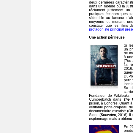
deux dernières caractéris
dans un monde où la justi
réclament justement un 
pratiques économiques tra
s'identifie au lanceur d'a
moyenne et menant une v
constater que les films 
protagoniste principal prése
Une action périlleuse
Si le
un pr
de mo
à une
(
The 
fut r
2016.
guerr
DuPo
petit
local
Sa d
carri
Fondateur de Wikileaks, 
Cumberbatch dans
The F
prison, à Londres. Quant 
véritable porte-drapeau de
documentaire oscarisé (
Ci
Stone (
Snowden
, 2016), il
espionnage mais a obtenu l'
En 20
produ