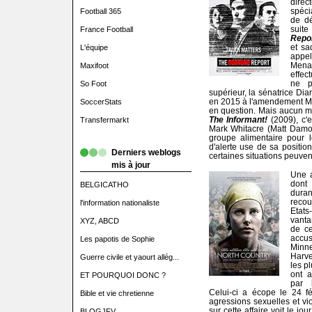
dire
spéci
Football 365
de dé
suite
France Football
Repo
et sa
L'équipe
appel
Mena
Maxifoot
effec
ne p
So Foot
supérieur, la sénatrice Dia
en 2015 à l'amendement Mc
SoccerStats
en question. Mais aucun m
The Informant!
(2009), c'
Transfermarkt
Mark Whitacre (Matt Damon
groupe alimentaire pour leq
d'alerte use de sa positio
Derniers weblogs
certaines situations peuve
mis à jour
Une au
dont 
BELGICATHO
dura
recou
l'information nationaliste
Etats
vanta
XYZ, ABCD
de c
accus
Les papotis de Sophie
Minne
Harve
Guerre civile et yaourt allég...
les p
ont a
ET POURQUOI DONC ?
par 
Celui-ci a écope le 24 f
Bible et vie chretienne
agressions sexuelles et vio
sur cette affaire voit le jou
BLOGJFV