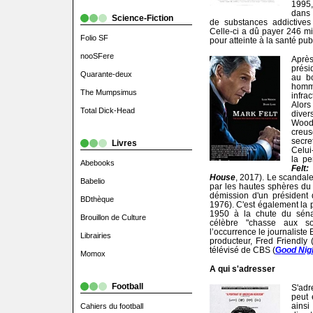
1995,
dans 
Science-Fiction
de substances addictives 
Celle-ci a dû payer 246 mi
Folio SF
pour atteinte à la santé pub
nooSFere
Aprè
prési
Quarante-deux
au b
homme
The Mumpsimus
infra
Alors
Total Dick-Head
diver
Wood
creus
secre
Livres
Celui
la pe
Abebooks
Felt
House
, 2017). Le scandal
Babelio
par les hautes sphères du 
démission d'un président 
BDthèque
1976). C'est également la 
1950 à la chute du séna
Brouillon de Culture
célèbre "chasse aux s
l’occurrence le journaliste
Librairies
producteur, Fred Friendly 
télévisé de CBS (
G
ood Nig
Momox
A qui s'adresser
Football
S'adr
peut 
ains
Cahiers du football