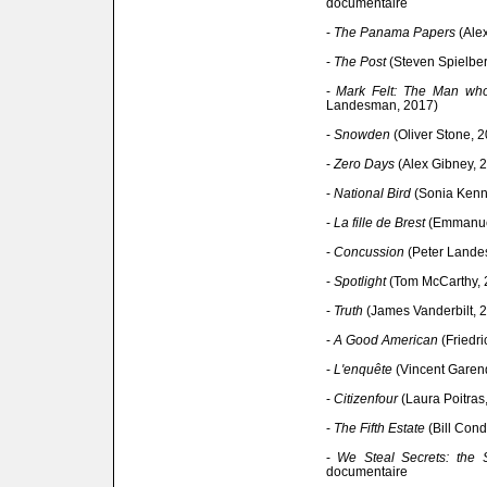
documentaire
-
The Panama Papers
(Alex
-
The Post
(Steven Spielbe
-
Mark Felt: The Man wh
Landesman, 2017)
-
Snowden
(Oliver Stone, 
-
Zero Days
(Alex Gibney, 
-
National Bird
(Sonia Kenn
-
La fille de Brest
(Emmanuel
-
Concussion
(Peter Lande
-
Spotlight
(Tom McCarthy, 
-
Truth
(James Vanderbilt, 
-
A Good American
(Friedri
-
L'enquête
(Vincent Garen
-
Citizenfour
(Laura Poitras
-
The Fifth Estate
(Bill Cond
-
We Steal Secrets: the S
documentaire