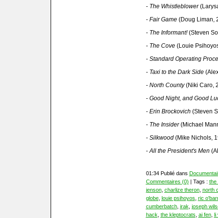
-
The Whistleblower
(Larys
-
Fair Game
(Doug Liman, 
-
The Informant!
(Steven So
-
The Cove
(Louie Psihoyos
-
Standard Operating Proc
-
Taxi to the Dark Side
(Alex
-
North County
(Niki Caro, 
-
Good Night, and Good
Lu
-
Erin Brockovich
(Steven S
-
The Insider
(Michael Mann
-
Silkwood
(Mike Nichols, 
-
All the President's Men
(Al
01:34 Publié dans
Documentai
Commentaires (0)
| Tags :
the
jenson
,
charlize theron
,
north 
globe
,
louie psihoyos
,
ric o'bar
cumberbatch
,
irak
,
joseph wil
hack
,
the kleptocrats
,
ai fen
,
l