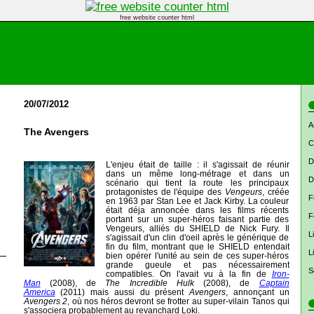
free website counter html
20/07/2012
A
The Avengers
C
D
L'enjeu était de taille : il s'agissait de réunir
dans un même long-métrage et dans un
D
scénario qui tient la route les principaux
protagonistes de l'équipe des
Vengeurs
, créée
F
en 1963 par Stan Lee et Jack Kirby. La couleur
était déja annoncée dans les films récents
F
portant sur un super-héros faisant partie des
Vengeurs, alliés du SHIELD de Nick Fury. Il
L
s'agissait d'un clin d'oeil après le générique de
fin du film, montrant que le SHIELD entendait
L
bien opérer l'unité au sein de ces super-héros
grande gueule et pas nécessairement
S
compatibles. On l'avait vu à la fin de
Iron-
Man
(2008), de
The Incredible Hulk
(2008), de
Captain
America
(2011) mais aussi du présent
Avengers
, annonçant un
Avengers 2
, où nos héros devront se frotter au super-vilain Tanos qui
s'associera probablement au revanchard Loki.