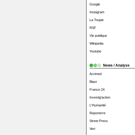
Google
Instagram
La Toupie
RSF
Vie publique
Wikipedia
Youtube
News / Analyse
Acrimed
Blast
France 24
Investig'action
L'Humanité
Reporterre
Street Press
Vert