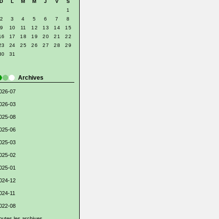
D
L
M
M
J
V
S
1
2
3
4
5
6
7
8
9
10
11
12
13
14
15
16
17
18
19
20
21
22
23
24
25
26
27
28
29
30
31
Archives
026-07
026-03
025-08
025-06
025-03
025-02
025-01
024-12
024-11
022-08
outes les archives