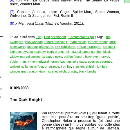
(6)
Iron Man, La Guêpe, Miss Marvel, Arès, The Sentry, La Veuve
noire, Wonder Man.
(7)
Captain America, Luke Cage, Spider-Man, Spider-Woman,
Wolverine, Dr Strange, Iron Fist, Ronin II.
(8)
X-Men: First Class
(Matthew Vaughn, 2011).
18:30 Publié dans
Film
|
Lien permanent
|
Commentaires (0)
| Tags :
the
avengers
,
joss whedon
,
robert downey jr.
,
mark ruffalo
,
jeremy renner
,
chris
hemsworth
,
scarlett johansson
,
tom hiddleston
,
stellan skarsgard
,
samuel l.
jackson
,
gwyneth paltrow
,
clark gregg
,
hulk
,
captain america
,
thor
,
black
widow
,
marvel comics
,
la veuve noire
,
oeil de faucon
,
hawkeye
,
marvel
,
spider-man
,
x-men
,
edward norton
,
batman
,
luke cage
,
guerres secrètes
,
wolverine
,
fantastic four
,
dr strange
,
iron fist
,
stan lee
,
shield
,
nick fury
,
wonder man
,
wasp
,
vision
,
scarlet witch
,
crystal
,
black knight
s
01/09/2008
r
r
The Dark Knight
Par rapport au premier volet (1) qui tenait la route
mais était peut-être un peu trop "grand public",
Christopher Nolan a proposé ici (et c'est une
bonne chose) un film plus sombre, qui colle plus
à l'atmosphère qui règne autour de Batman.