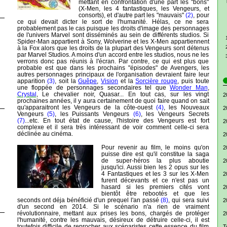
mettant en confrontation d'une part les "bons"
(X-Men, les 4 fantastiques, les Vengeurs, et
consorts), et d'autre part les "mauvais"
(2)
, pour
ce qui devait dicter le sort de l'humanité. Hélas, ce ne sera
probablement pas le cas puisque les droits d'image des personnages
de l'univers Marvel sont disséminés au sein de différents studios. Si
Spider-Man appartient à Sony, Wolverine et les X-Men appartiennent
à la Fox alors que les droits de la plupart des Vengeurs sont détenus
par Marvel Studios. A moins d'un accord entre les studios, nous ne les
verrons donc pas réunis à l'écran. Par contre, ce qui est plus que
probable est que dans les prochains "épisodes" de Avengers, les
autres personnages principaux de l'organisation devraient faire leur
apparition
(3)
, soit la
Guêpe
,
Vision
et la
Sorcière rouge
, puis toute
une floppée de personnages secondaires tel que
Wonder Man
,
Crystal
, Le chevalier noir, Quasar... En tout cas, sur les vingt
2
prochaines années, il y aura certainement de quoi faire quand on sait
qu'apparaitront les Vengeurs de la côte-ouest
(4)
, les Nouveaux
2
Vengeurs
(5)
, les Puissants Vengeurs
(6)
, les Vengeurs Secrets
(7)
...etc. En tout état de cause, l'histoire des Vengeurs est fort
2
complexe et il sera très intéressant de voir comment celle-ci sera
déclinée au cinéma.
2
Pour revenir au film, le moins qu'on
2
puisse dire est qu'il constitue la saga
de super-héros la plus aboutie
2
jusqu'ici. Aussi bien les 2 opus sur les
4 Fantastiques et les 3 sur les X-Men
2
furent décevants et ce n'est pas un
hasard si les premiers cités vont
2
bientôt être rebootés et que les
seconds ont déja bénéficié d'un prequel l'an passé
(8)
, qui sera suivi
2
d'un second en 2014. Si le scénario n'a rien de vraiment
révolutionnaire, mettant aux prises les bons, chargés de protéger
2
l'humanité, contre les mauvais, désireux de détruire celle-ci, il est
toutefois difficile de reprocher aux scénaristes cette essence du film
T