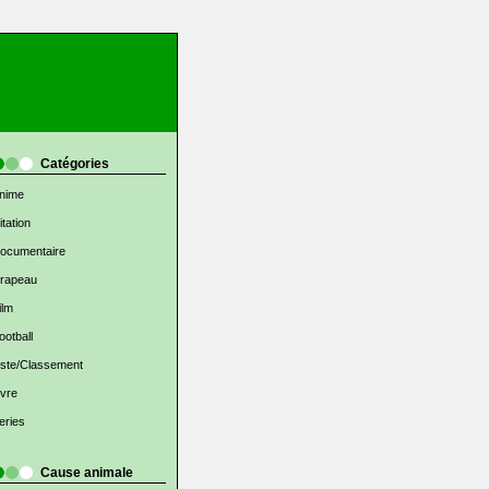
Catégories
nime
itation
ocumentaire
rapeau
ilm
ootball
iste/Classement
ivre
eries
Cause animale