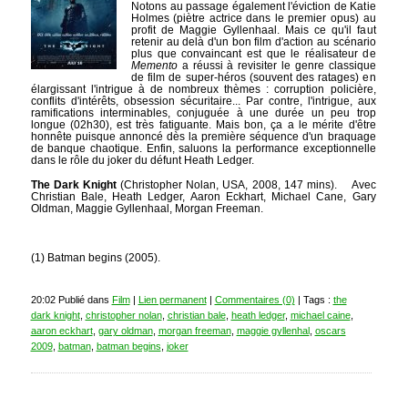
Notons au passage également l'éviction de Katie
Holmes (piètre actrice dans le premier opus) au
profit de Maggie Gyllenhaal. Mais ce qu'il faut
retenir au delà d'un bon film d'action au scénario
plus que convaincant est que le réalisateur de
Memento
a réussi à revisiter le genre classique
de film de super-héros (souvent des ratages) en
élargissant l'intrigue à de nombreux thèmes : corruption policière,
conflits d'intérêts, obsession sécuritaire... Par contre, l'intrigue, aux
ramifications interminables, conjuguée à une durée un peu trop
longue (02h30), est très fatiguante. Mais bon, ça a le mérite d'être
honnête puisque annoncé dès la première séquence d'un braquage
de banque chaotique. Enfin, saluons la performance exceptionnelle
dans le rôle du joker du défunt Heath Ledger.
The Dark Knight
(Christopher Nolan, USA, 2008, 147 mins). Avec
Christian Bale, Heath Ledger, Aaron Eckhart, Michael Cane, Gary
Oldman, Maggie Gyllenhaal, Morgan Freeman.
(1) Batman begins (2005).
20:02 Publié dans
Film
|
Lien permanent
|
Commentaires (0)
| Tags :
the
dark knight
,
christopher nolan
,
christian bale
,
heath ledger
,
michael caine
,
aaron eckhart
,
gary oldman
,
morgan freeman
,
maggie gyllenhal
,
oscars
2009
,
batman
,
batman begins
,
joker