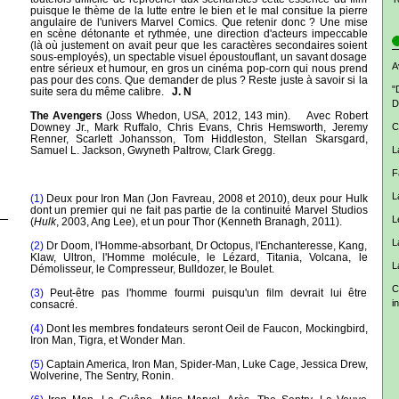
puisque le thème de la lutte entre le bien et le mal consitue la pierre
angulaire de l'univers Marvel Comics. Que retenir donc ? Une mise
en scène détonante et rythmée, une direction d'acteurs impeccable
(là où justement on avait peur que les caractères secondaires soient
sous-employés), un spectable visuel époustouflant, un savant dosage
A
entre sérieux et humour, en gros un cinéma pop-corn qui nous prend
pas pour des cons. Que demander de plus ? Reste juste à savoir si la
"
suite sera du même calibre.
J. N
D
The Avengers
(Joss Whedon, USA, 2012, 143 min). Avec Robert
Downey Jr., Mark Ruffalo, Chris Evans, Chris Hemsworth, Jeremy
C
Renner, Scarlett Johansson, Tom Hiddleston, Stellan Skarsgard,
Samuel L. Jackson, Gwyneth Paltrow, Clark Gregg.
L
F
L
(1)
Deux pour Iron Man (Jon Favreau, 2008 et 2010), deux pour Hulk
dont un premier qui ne fait pas partie de la continuité Marvel Studios
L
(
Hulk
, 2003, Ang Lee), et un pour Thor (Kenneth Branagh, 2011).
L
(2)
Dr Doom, l'Homme-absorbant, Dr Octopus, l'Enchanteresse, Kang,
Klaw, Ultron, l'Homme molécule, le Lézard, Titania, Volcana, le
L
Démolisseur, le Compresseur, Bulldozer, le Boulet.
C
(3)
Peut-être pas l'homme fourmi puisqu'un film devrait lui être
i
consacré.
(4)
Dont les membres fondateurs seront Oeil de Faucon, Mockingbird,
Iron Man, Tigra, et Wonder Man.
(5)
Captain America, Iron Man, Spider-Man, Luke Cage, Jessica Drew,
Wolverine, The Sentry, Ronin.