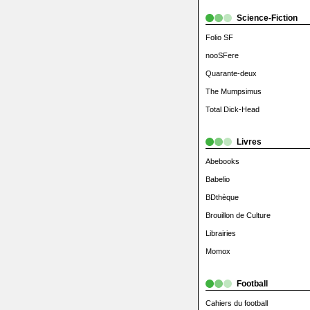
Science-Fiction
Folio SF
nooSFere
Quarante-deux
The Mumpsimus
Total Dick-Head
Livres
Abebooks
Babelio
BDthèque
Brouillon de Culture
Librairies
Momox
Football
Cahiers du football