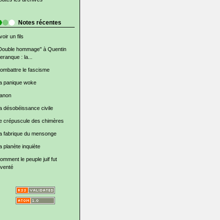
Notes récentes
voir un fils
Double hommage" à Quentin
eranque : la...
ombattre le fascisme
a panique woke
anon
a désobéissance civile
e crépuscule des chimères
a fabrique du mensonge
a planète inquiète
omment le peuple juif fut
nventé