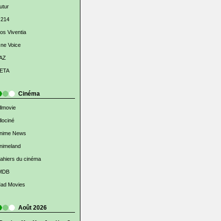
utur
 214
os Viventia
ne Voice
AZ
ETA
Cinéma
llmovie
llociné
nime News
nimeland
ahiers du cinéma
MDB
ad Movies
Août 2026