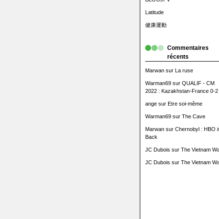
Latitude
健康運動
Commentaires
récents
Marwan
sur
La ruse
Warman69
sur
QUALIF - CM
2022 : Kazakhstan-France 0-2
ange
sur
Etre soi-même
Warman69
sur
The Cave
Marwan
sur
Chernobyl : HBO i
Back
JC Dubois
sur
The Vietnam Wa
JC Dubois
sur
The Vietnam Wa