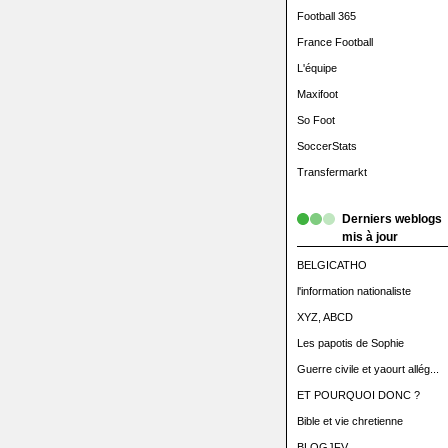
Football 365
France Football
L'équipe
Maxifoot
So Foot
SoccerStats
Transfermarkt
Derniers weblogs
mis à jour
BELGICATHO
l'information nationaliste
XYZ, ABCD
Les papotis de Sophie
Guerre civile et yaourt allég...
ET POURQUOI DONC ?
Bible et vie chretienne
BLOGJFV