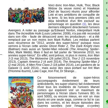
F
Voici donc Iron-Man, Hulk, Thor, Black
Widow (la veuve noire) et Hawkeye
L
(Oeil de faucon) réunis pour affronter
Loki et ses ambitions de conquête de
N
la terre. Si les trois premiers cités ont
déja bénéficié d'un film exclusif au
O
personnage en question
(1)
, les deux
derniers intègrent directement l'univers
P
Avengers
. A noter au passage qu'Edward Norton, interprétant Hulk
dans
The Incredible Hulk
(Louis Leterrier, 2008), n'a pas été reconduit
P
dans son rôle - faute de désaccord avec les producteurs - et a été
remplacé par un non moins bon Mark Ruffalo. Les médias parlent
avec récurrence de "2012, année des super-héros" puisque nous
verrons à l'écran cette année
Ghost Rider 2
,
The Dark Knight rises
(Batman) mais aussi un Spider-Man rebooté (
The Amazing Spider-
Man
, Mark Webb). Mais il faut en fait parler de "décennie 2010, les
A
années super-héros". En effet, sont prévus, ni plus ni moins,
Iron Man
3
(3 mai 2013),
The Wolverine
(26 juillet 2013),
Thor 2
(15 novembre
A
2013),
Captain America 2
(4 avril 2014),
The Amazing Spider-Man 2
(2 mai 2014),
X-Men First Class 2
(18 juillet 2014),
Les gardiens de la
A
Galaxie
(1 août 2014)... mais aussi des opus portant sur Ant Man
(l'Homme-fourmi), Luke Cage, Iron Fist, Dr Strange...
A
Ce foisonnement de super-héros
C
(accompagnés évidemment de leurs
antécédents, les super-vilains) fait évidemment
I
rêver tous les invétérés de l'univers Marvel
comics qui espèrent voir un maximum de
M
personnages à l'écran (dans l'univers BD, ils
sont 5000), ou encore mieux, en voir un max
réunis en une seule saga, comme ce fut le cas
dans les comics, et les douze épisodes des
Guerres secrètes (voir l'image ci-contre)