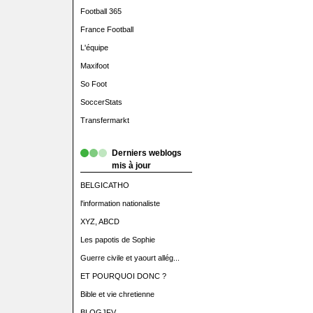
Football 365
France Football
L'équipe
Maxifoot
So Foot
SoccerStats
Transfermarkt
Derniers weblogs
mis à jour
BELGICATHO
l'information nationaliste
XYZ, ABCD
Les papotis de Sophie
Guerre civile et yaourt allég...
ET POURQUOI DONC ?
Bible et vie chretienne
BLOGJFV