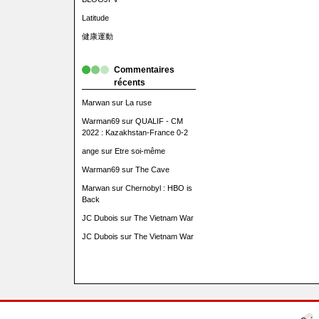
Latitude
健康運動
Commentaires
récents
Marwan
sur
La ruse
Warman69
sur
QUALIF - CM
2022 : Kazakhstan-France 0-2
ange
sur
Etre soi-même
Warman69
sur
The Cave
Marwan
sur
Chernobyl : HBO is
Back
JC Dubois
sur
The Vietnam War
JC Dubois
sur
The Vietnam War