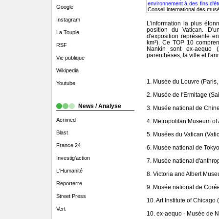
environnement à des fins d'ét
Google
Conseil international des musé
Instagram
L'information la plus éto
position du Vatican. D'u
La Toupie
d'exposition représente en
km²). Ce TOP 10 compren
RSF
Nankin sont ex-aequo 
parenthèses, la ville et l'
Vie publique
Wikipedia
1. Musée du Louvre (Paris,
Youtube
2. Musée de l'Ermitage (Sa
News / Analyse
3. Musée national de Chine
Acrimed
4. Metropolitan Museum of 
Blast
5. Musées du Vatican (Vati
France 24
6. Musée national de Tokyo
Investig'action
7. Musée national d'anthro
L'Humanité
8. Victoria and Albert Mus
Reporterre
9. Musée national de Corée
Street Press
10. Art Institute of Chicago
Vert
10. ex-aequo - Musée de N