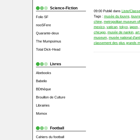
Science-Fiction
09:00 Publié dans
Liste/Class
Tags :
musée du louvre
,
louvr
Folio SF
chine
,
metropolitan museum of
nooSFere
mexico
,
vatican
,
tokyo
,
japon
,
chicago
,
musée de nankin
,
art
Quarante-deux
museum
,
musée national d'an
The Mumpsimus
classement des plus grands 
Total Dick-Head
Livres
Abebooks
Babelio
BDthèque
Brouillon de Culture
Librairies
Momox
Football
Cahiers du football