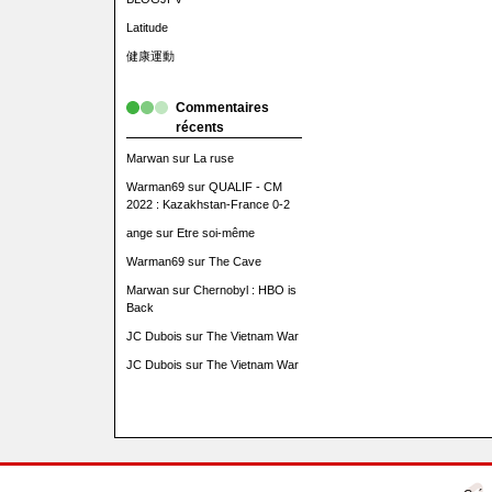
Latitude
健康運動
Commentaires
récents
Marwan
sur
La ruse
Warman69
sur
QUALIF - CM
2022 : Kazakhstan-France 0-2
ange
sur
Etre soi-même
Warman69
sur
The Cave
Marwan
sur
Chernobyl : HBO is
Back
JC Dubois
sur
The Vietnam War
JC Dubois
sur
The Vietnam War