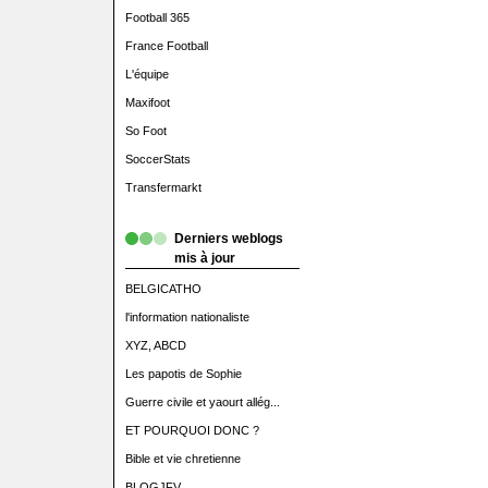
Football 365
France Football
L'équipe
Maxifoot
So Foot
SoccerStats
Transfermarkt
Derniers weblogs
mis à jour
BELGICATHO
l'information nationaliste
XYZ, ABCD
Les papotis de Sophie
Guerre civile et yaourt allég...
ET POURQUOI DONC ?
Bible et vie chretienne
BLOGJFV