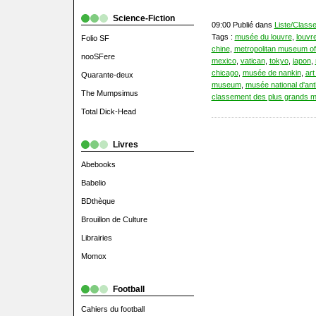
Science-Fiction
09:00 Publié dans
Liste/Class
Tags :
musée du louvre
,
louvr
Folio SF
chine
,
metropolitan museum of
nooSFere
mexico
,
vatican
,
tokyo
,
japon
,
chicago
,
musée de nankin
,
art
Quarante-deux
museum
,
musée national d'an
The Mumpsimus
classement des plus grands 
Total Dick-Head
Livres
Abebooks
Babelio
BDthèque
Brouillon de Culture
Librairies
Momox
Football
Cahiers du football