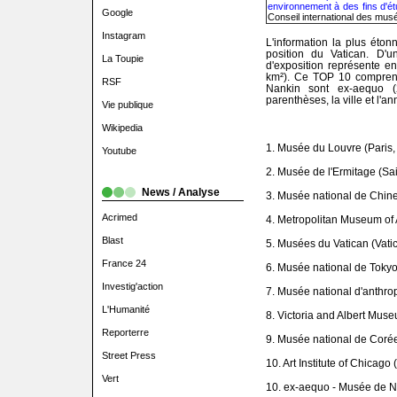
environnement à des fins d'ét
Google
Conseil international des musé
Instagram
L'information la plus éto
position du Vatican. D'u
La Toupie
d'exposition représente en
km²). Ce TOP 10 compren
RSF
Nankin sont ex-aequo 
parenthèses, la ville et l'
Vie publique
Wikipedia
1. Musée du Louvre (Paris,
Youtube
2. Musée de l'Ermitage (Sa
News / Analyse
3. Musée national de Chine
Acrimed
4. Metropolitan Museum of 
Blast
5. Musées du Vatican (Vati
France 24
6. Musée national de Tokyo
Investig'action
7. Musée national d'anthro
L'Humanité
8. Victoria and Albert Mus
Reporterre
9. Musée national de Corée
Street Press
10. Art Institute of Chicago
Vert
10. ex-aequo - Musée de N