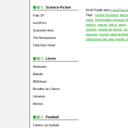
Science-Fiction
09:00 Publié dans
Liste/Class
Tags :
musée du louvre
,
louvr
Folio SF
chine
,
metropolitan museum of
nooSFere
mexico
,
vatican
,
tokyo
,
japon
,
chicago
,
musée de nankin
,
art
Quarante-deux
museum
,
musée national d'an
The Mumpsimus
classement des plus grands 
Total Dick-Head
Livres
Abebooks
Babelio
BDthèque
Brouillon de Culture
Librairies
Momox
Football
Cahiers du football