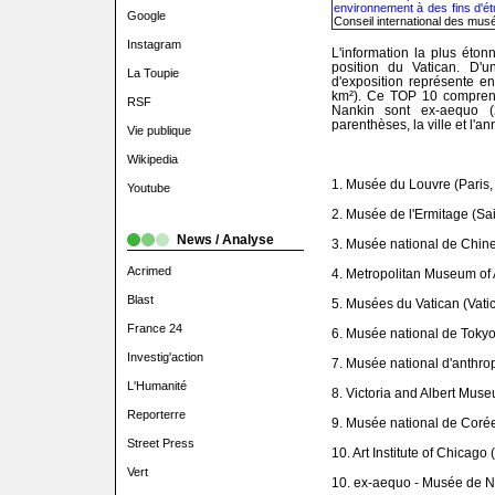
environnement à des fins d'ét
Google
Conseil international des musé
Instagram
L'information la plus éto
position du Vatican. D'u
La Toupie
d'exposition représente en
km²). Ce TOP 10 compren
RSF
Nankin sont ex-aequo 
parenthèses, la ville et l'
Vie publique
Wikipedia
1. Musée du Louvre (Paris,
Youtube
2. Musée de l'Ermitage (Sa
News / Analyse
3. Musée national de Chine
Acrimed
4. Metropolitan Museum of 
Blast
5. Musées du Vatican (Vati
France 24
6. Musée national de Tokyo
Investig'action
7. Musée national d'anthro
L'Humanité
8. Victoria and Albert Mus
Reporterre
9. Musée national de Corée
Street Press
10. Art Institute of Chicago
Vert
10. ex-aequo - Musée de N