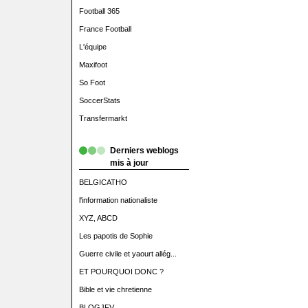
Football 365
France Football
L'équipe
Maxifoot
So Foot
SoccerStats
Transfermarkt
Derniers weblogs
mis à jour
BELGICATHO
l'information nationaliste
XYZ, ABCD
Les papotis de Sophie
Guerre civile et yaourt allég...
ET POURQUOI DONC ?
Bible et vie chretienne
BLOGJFV