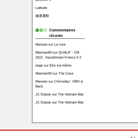
Latitude
健康運動
Commentaires
récents
Marwan
sur
La ruse
Warman69
sur
QUALIF - CM
2022 : Kazakhstan-France 0-2
ange
sur
Etre soi-même
Warman69
sur
The Cave
Marwan
sur
Chernobyl : HBO is
Back
JC Dubois
sur
The Vietnam War
JC Dubois
sur
The Vietnam War