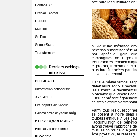
atteindre les 9 milliards en
Football 365
France Football
L'équipe
Maxifoot
So Foot
SoccerStats
suivie d'une méfiance enve
nécessairement honnête alo
Transfermarkt
par l'appât du gain, el
compagnies de l'agro-al
Benbrook est emblématique
et pro-bio, il mena de 20
Derniers weblogs
plus tard financées par l'i
mis à jour
lui valu son renvoi.
BELGICATHO
Dans le même temps, est po
défenseurs sont-ils néces
l'information nationaliste
les autres? Le documentai
Monsanto que Whole Foods 
XYZ, ABCD
1980 et présent égalemen
chiffres d'affaires astronom
Les papotis de Sophie
Parmi tous les questionne
Guerre civile et yaourt allég...
se posent à notre sens d
toujours ethique ? Les deux
ET POURQUOI DONC ?
l'accumulation de bénéfi
avons trouvé l'approche gé
Bible et vie chretienne
tous les points de vue (ess
être pro-OGM, le réalisateu
BLOGJFV