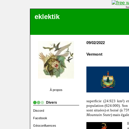
fr
eklektik
09/02/2022
Vermont
À propos
superficie (24.923 km²) e
Divers
population (624.000). Son 
sont situées) et boisé (à 75
Discord
Mountain State
) mais égale
Facebook
Géoconfluences
a