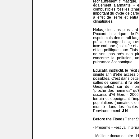
réchauffement climatique. 
également alarmante - est
combustibles fossiles (char
important du cycle de car
à effet de serre et ent
climatiques.
Hélas, cinq ans plus tard
l'Accord - historique - de P
espoir mais demeurait larg
près de changer. Les gouv
taxe carbone (instituée e
et les politiques aux Etats
ne sont pas près non pl
concerne la pollution, u
puissance économique.
Educatif, instructif, le réc
simple afin d'être accessib
possibles. C'est dans cette
salles de cinéma, il l'a ét
Geographic) sur de nom
"proche des hommes" qu'
oscarisé d'Al Gore - 2006
terrain et dépeignant l'i
populations (humaines ou 
montré dans les écoles
l'environnement.
J N
Before the Flood
(Fisher S
- Présenté - Festival Inter
- Meilleur documentaire - 