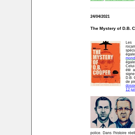
24/04/2021
The Mystery of D.B. 
Les
roca
spéci
égal
mond
égale
Celui
été 
signe
D.B. 
de pi
dossi
12 jui
police. Dans l'histoire rée