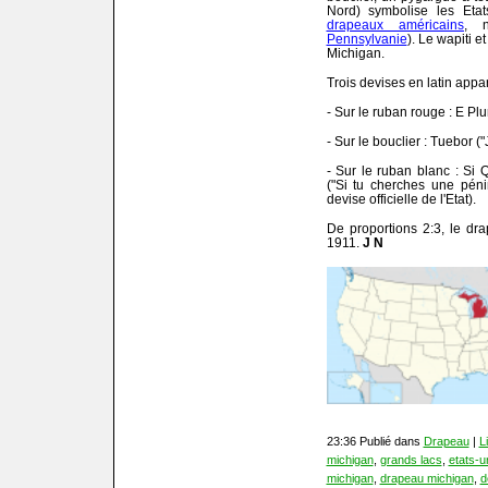
Nord) symbolise les Etat
drapeaux américains
, 
Pennsylvanie
). Le wapiti 
Michigan.
Trois devises en latin appa
- Sur le ruban rouge : E Pl
- Sur le bouclier : Tuebor ("
- Sur le ruban blanc : S
("Si tu cherches une péni
devise officielle de l'Etat).
De proportions 2:3, le dra
1911.
J N
23:36 Publié dans
Drapeau
|
L
michigan
,
grands lacs
,
etats-u
michigan
,
drapeau michigan
,
d