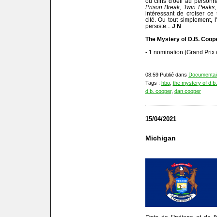
ou clins d'oeil au person
Prison Break
,
Twin Peaks
intéressant de croiser ce
cité. Ou tout simplement, l
persiste...
J N
The Mystery of D.B. Coop
- 1 nomination (Grand Prix 
08:59 Publié dans
Documentai
Tags :
hbo
,
the mystery of d.b
d.b. cooper
,
dan cooper
15/04/2021
Michigan