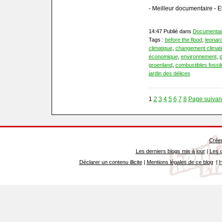
- Meilleur documentaire - 
14:47 Publié dans
Documentai
Tags :
before the flood
,
leonard
climatique
,
changement climat
économique
,
environnement
,
p
groenland
,
combustibles fossil
jardin des délices
1
2
3
4
5
6
7
8
Page suivan
Créer
Les derniers blogs mis à jour
|
Les d
Déclarer un contenu illicite
|
Mentions légales de ce blog
|
H