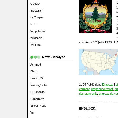
a
Google
Instagram
s
La Toupie
l
t
RSF
E
Vie publique
Wikipedia
er
adopté le 1
juin 1923.
J. 
Youtube
News / Analyse
Acrimed
Blast
France 24
11:05 Publié dans
Drapeau
|
L
Investig'action
vermont
,
drapeau vermont
,
dr
L'Humanité
des etats-unis
,
drapeau du ve
Reporterre
Street Press
09/07/2021
Vert