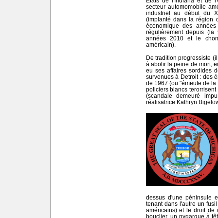
Etats de l'Indiana et de l
secteur automomobile amér
industriel au début du 
(implanté dans la région de
économique des années 
régulièrement depuis (la v
années 2010 et le chom
américain).
De tradition progressiste (i
à abolir la peine de mort, 
eu ses affaires sordides 
survenues à Detroit : des 
de 1967 (ou "émeute de la
policiers blancs terorrisent
(scandale demeuré impu
réalisatrice Kathryn Bigelow
dessus d'une péninsule e
tenant dans l'autre un fusi
américains) et le droit de 
bouclier, un pygargue à t