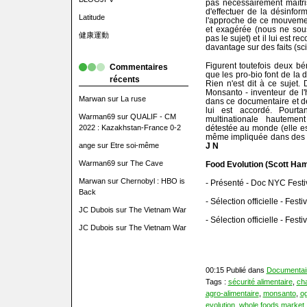
pas nécessairement maîtris
d'effectuer de la désinfor
Latitude
l'approche de ce mouvemen
et exagérée (nous ne sous
健康運動
pas le sujet) et il lui est
davantage sur des faits (sci
Figurent toutefois deux bém
Commentaires
que les pro-bio font de la 
récents
Rien n'est dit à ce sujet.
Monsanto - inventeur de l'
Marwan
sur
La ruse
dans ce documentaire et d
lui est accordé. Pourta
Warman69
sur
QUALIF - CM
multinationale hautemen
détestée au monde (elle es
2022 : Kazakhstan-France 0-2
même impliquée dans des s
J N
ange
sur
Etre soi-même
Warman69
sur
The Cave
Food Evolution (Scott Ham
Marwan
sur
Chernobyl : HBO is
- Présenté - Doc NYC Festi
Back
- Sélection officielle - Fest
JC Dubois
sur
The Vietnam War
- Sélection officielle - Fes
JC Dubois
sur
The Vietnam War
00:15 Publié dans
Documentai
Tags :
sécurité alimentaire
,
ch
agro-alimentaire
,
monsanto
,
o
evolution
,
whole foods market