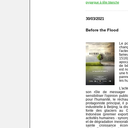
pygargue à tête blanche
30/03/2021
Before the Flood
Le po
chang
l'ac
fame
1516
apoca
de bé
est n
une h
panne
les h
L'act
son rôle de messager 
sensibiliser l'opinion publ
pour l'humanité, le réchau
protagoniste principal, il 
industrielle à Beijing, la d
fonte des glaciers au G
Indonésie (premier export
activités humaines - synony
et de dégradation inexorab
sainte croissance éco