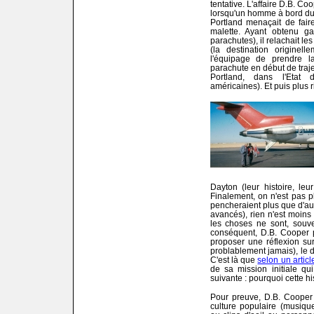
tentative. L'affaire D.B. C
lorsqu'un homme à bord du
Portland menaçait de fai
malette. Ayant obtenu g
parachutes), il relachait l
(la destination originel
l'équipage de prendre l
parachute en début de traje
Portland, dans l'Etat 
américaines). Et puis plus 
Dayton (leur histoire, leur
Finalement, on n'est pas p
pencheraient plus que d'au
avancés), rien n'est moins 
les choses ne sont, souve
conséquent, D.B. Cooper p
proposer une réflexion su
problablement jamais), le d
C'est là que
selon un articl
de sa mission initiale qu
suivante : pourquoi cette h
Pour preuve, D.B. Cooper 
culture populaire (musiqu