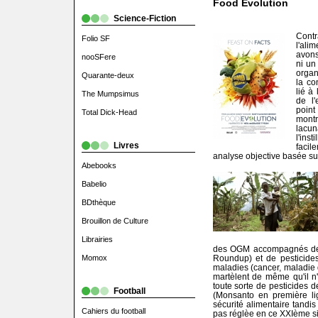
Food Evolution
Science-Fiction
Contr
Folio SF
l'ali
avons
nooSFere
ni un
orga
Quarante-deux
la co
lié à
The Mumpsimus
de l'
point
Total Dick-Head
mont
lacun
l'ins
Livres
facil
analyse objective basée sur 
Abebooks
Babelio
BDthèque
Brouillon de Culture
Librairies
des OGM accompagnés de 
Roundup) et de pesticides
Momox
maladies (cancer, maladie d
martèlent de même qu'il n'
toute sorte de pesticides
Football
(Monsanto en première lig
sécurité alimentaire tandi
Cahiers du football
pas réglèe en ce XXIème si