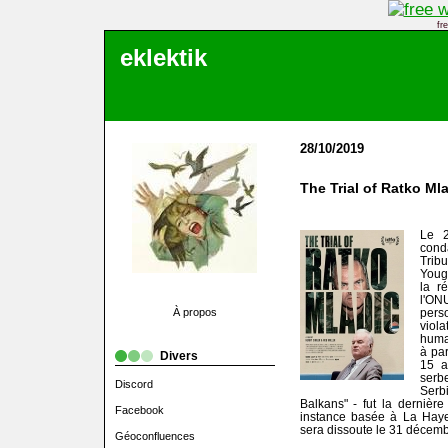
fr
eklektik
28/10/2019
The Trial of Ratko Ml
Le 
cond
Trib
Yougo
la r
l'ONU
À propos
pers
viol
human
à pa
Divers
15 a
serb
Discord
Serb
Balkans" - fut la derniè
Facebook
instance basée à La Haye 
sera dissoute le 31 décem
Géoconfluences