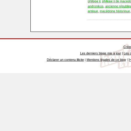
philippe ii
,
philippe ii de macéd
andronikos
,
ancienne républi
antique
,
macédoine historique
Créer
Les derniers blogs mis à jour
|
Les d
Déclarer un contenu illicite
|
Mentions légales de ce blog
|
H