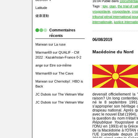
16:04 Publié dans
Documentai
Tags :
tpiy
,
otan
,
the trial of ra
Latitude
yougoslavie
,
yougoslavie
,
croa
健康運動
tribunal pénal international pou
internationale
,
justice internati
Commentaires
récents
06/08/2019
Marwan
sur
La ruse
Macédoine du Nord
Warman69
sur
QUALIF - CM
2022 : Kazakhstan-France 0-2
ange
sur
Etre soi-même
Warman69
sur
The Cave
Marwan
sur
Chernobyl : HBO is
Back
devenait officiellement l
JC Dubois
sur
The Vietnam War
raison? Un long contentieu
né le 8 septembre 1991 
JC Dubois
sur
The Vietnam War
s’approprier son héritage 
drapeau national. Après 
avec le nouvel Etat (1994),
la question du nom n'était 
République Yougoslave 
l'ONU en 1993) et la Grèce
de la Macédoine à l'OTAN 
l'UE (candidate depuis 2