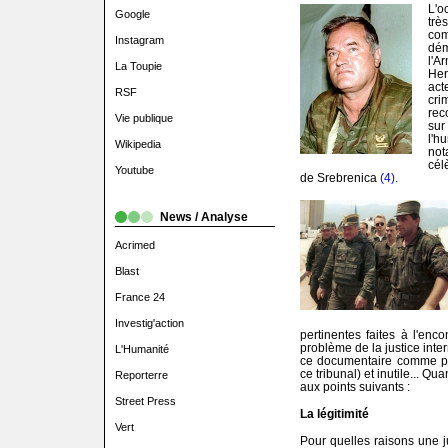
L'o
Google
trè
co
Instagram
dé
l'A
La Toupie
Her
act
RSF
cri
rec
Vie publique
sur
l'h
Wikipedia
no
cél
Youtube
de Srebrenica
(4)
.
News / Analyse
Acrimed
Blast
France 24
Investig'action
pertinentes faites à l'enco
problème de la justice inte
L'Humanité
ce documentaire comme pro
ce tribunal) et inutile... Q
Reporterre
aux points suivants :
Street Press
La légitimité
Vert
Pour quelles raisons une j