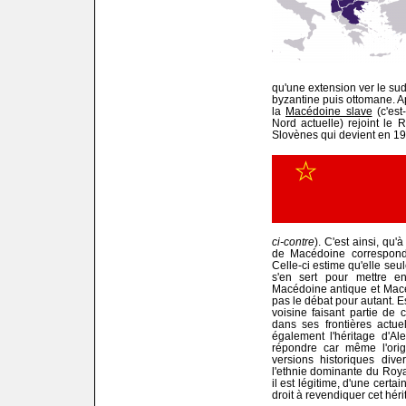
qu'une extension ver le su
byzantine puis ottomane. A
la
Macédoine slave
(c'est
Nord actuelle) rejoint le
Slovènes qui devient en 1
ci-contre
). C'est ainsi, qu
de Macédoine correspond
Celle-ci estime qu'elle seu
s'en sert pour mettre en
Macédoine antique et Macé
pas le débat pour autant. E
voisine faisant partie d
dans ses frontières actu
également l'héritage d'Al
répondre car même l'ori
versions historiques div
l'ethnie dominante du Roy
il est légitime, d'une cert
droit à revendiquer cet héri