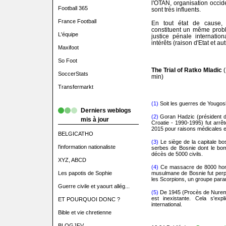
l'OTAN, organisation occide
Football 365
sont très influents.
France Football
En tout état de cause, 
constituent un même problè
L'équipe
justice pénale internati
intérêts (raison d'Etat et 
Maxifoot
So Foot
The Trial of Ratko Mladic
(
SoccerStats
min)
Transfermarkt
(1)
Soit les guerres de Yougo
Derniers weblogs
(2)
Goran Hadzic (président de
mis à jour
Croatie - 1990-1995) fut arrêté
2015 pour raisons médicales 
BELGICATHO
(3)
Le siège de la capitale bo
l'information nationaliste
serbes de Bosnie dont le bom
décès de 5000 civils.
XYZ, ABCD
(4)
Ce massacre de 8000 homm
Les papotis de Sophie
musulmane de Bosnie fut perp
les Scorpions, un groupe parami
Guerre civile et yaourt allég...
(5)
De 1945 (Procès de Nurembe
est inexistante. Cela s'exp
ET POURQUOI DONC ?
international.
Bible et vie chretienne
BLOGJFV