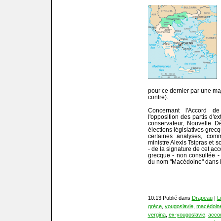
pour ce dernier par une maj
contre).
Concernant l'Accord de
l'opposition des partis d'e
conservateur, Nouvelle Dé
élections législatives grec
certaines analyses, com
ministre Alexis Tsipras et s
- de la signature de cet acc
grecque - non consultée -
du nom "Macédoine" dans le 
10:13 Publié dans
Drapeau
|
L
grèce
,
yougoslavie
,
macédoin
vergina
,
ex-yougoslavie
,
acco