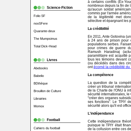
à certains conflits (Ex-Yo
nombreux depuis la fin de l
Science-Fiction
qu'aucun soldat américain
commis par l'armée américa
Folio SF
de la légitimité met don
sélective et épargnant les 
nooSFere
La crédibilité
Quarante-deux
En 2011, Ante Gotovina (un
The Mumpsimus
à 24 ans de prison pour c
populations serbes. Faisant
Total Dick-Head
pour crimes de guerre d
Ramush Haradinaj (actu
paramilitaire est acquitt
tous les témoins devant co
Livres
(ou décédés dans des cir
ont
écorné la crédibilité du
Abebooks
La compétence
Babelio
La question de la compét
BDthèque
créer un tribunal internatio
de la Charte de l'ONU à int
Brouillon de Culture
sécurité internationales, le
"créer des organes subsidia
Librairies
ses fonctions". Le TPIY d
sécurité alors qu'il est offi
Momox
L'indépendance
Football
Cette indépendance théori
puisque le TPIY était fina
Cahiers du football
de la collusion entre ces d