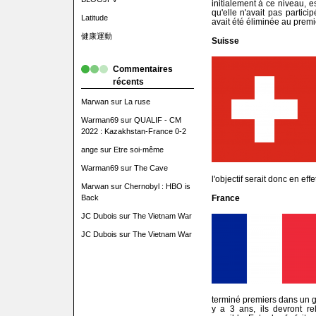
initialement à ce niveau, e
qu'elle n'avait pas partici
Latitude
avait été éliminée au premi
健康運動
Suisse
Commentaires
récents
Marwan
sur
La ruse
Warman69
sur
QUALIF - CM
2022 : Kazakhstan-France 0-2
ange
sur
Etre soi-même
Warman69
sur
The Cave
l'objectif serait donc en eff
Marwan
sur
Chernobyl : HBO is
Back
France
JC Dubois
sur
The Vietnam War
JC Dubois
sur
The Vietnam War
terminé premiers dans un g
y a 3 ans, ils devront re