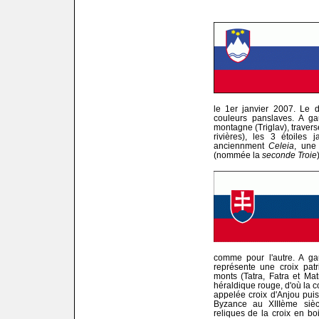
le 1er janvier 2007. Le 
couleurs panslaves. A ga
montagne (Triglav), travers
rivières), les 3 étoiles
anciennment
Celeia
, une
(nommée la
seconde Troie
comme pour l'autre. A gau
représente une croix patr
monts (Tatra, Fatra et Ma
héraldique rouge, d'où la c
appelée croix d'Anjou puis
Byzance au XIIIème sièc
reliques de la croix en boi