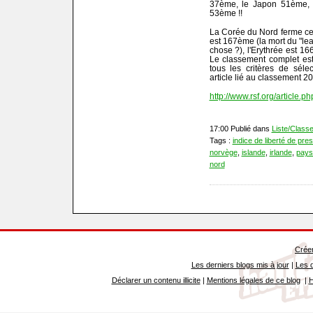
37ème, le Japon 51ème, e
53ème !!
La Corée du Nord ferme ce
est 167ème (la mort du "le
chose ?), l'Erythrée est 
Le classement complet est
tous les critères de séle
article lié au classement 2
http://www.rsf.org/article.
17:00 Publié dans
Liste/Class
Tags :
indice de liberté de pre
norvège
,
islande
,
irlande
,
pays
nord
Créer
Les derniers blogs mis à jour
|
Les d
Déclarer un contenu illicite
|
Mentions légales de ce blog
|
H