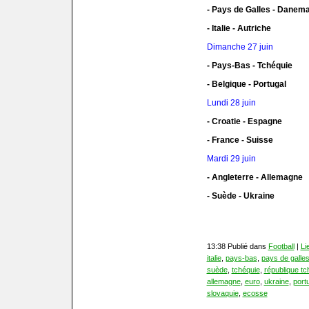
- Pays de Galles - Danem
- Italie - Autriche
Dimanche 27 juin
- Pays-Bas - Tchéquie
- Belgique - Portugal
Lundi 28 juin
- Croatie - Espagne
- France - Suisse
Mardi 29 juin
- Angleterre - Allemagne
- Suède - Ukraine
13:38 Publié dans
Football
|
Li
italie
,
pays-bas
,
pays de galle
suède
,
tchéquie
,
république t
allemagne
,
euro
,
ukraine
,
port
slovaquie
,
ecosse