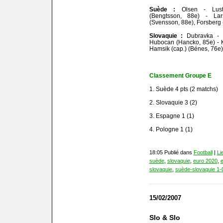
Suède :
Olsen - Lusti
(Bengtsson, 88e) - Lar
(Svensson, 88e), Forsberg (
Slovaquie :
Dubravka - P
Hubocan (Hancko, 85e) - K
Hamsik (cap.) (Bénes, 76e)
Classement Groupe E
1. Suède 4 pts (2 matchs)
2. Slovaquie 3 (2)
3. Espagne 1 (1)
4. Pologne 1 (1)
18:05 Publié dans
Football
|
Li
suède
,
slovaquie
,
euro 2020
,
e
slovaquie
,
suède-slovaquie 1-
15/02/2007
Slo & Slo