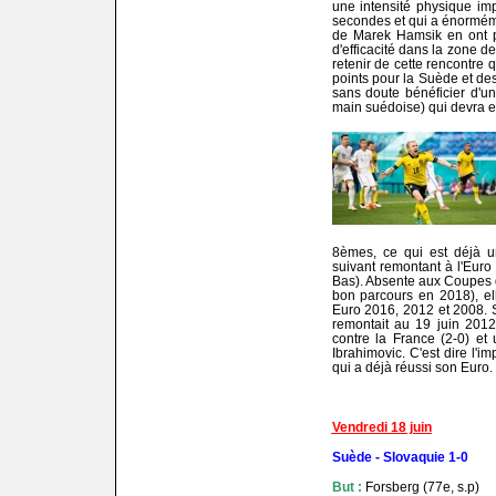
une intensité physique im
secondes et qui a énormém
de Marek Hamsik en ont p
d'efficacité dans la zone de
retenir de cette rencontre 
points pour la Suède et des
sans doute bénéficier d'u
main suédoise) qui devra e
8èmes, ce qui est déjà un
suivant remontant à l'Euro
Bas). Absente aux Coupes 
bon parcours en 2018), el
Euro 2016, 2012 et 2008. S
remontait au 19 juin 2012
contre la France (2-0) et
Ibrahimovic. C'est dire l'i
qui a déjà réussi son Euro.
Vendredi 18 juin
Suède - Slovaquie 1-0
But :
Forsberg (77e, s.p)