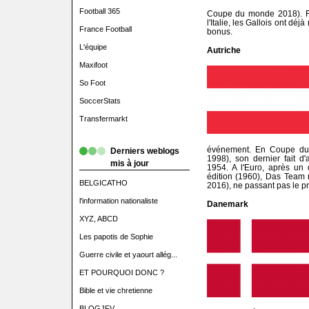
Football 365
Coupe du monde 2018). Fi
l'Italie, les Gallois ont déj
France Football
bonus.
L'équipe
Autriche
Maxifoot
So Foot
SoccerStats
Transfermarkt
événement. En Coupe du m
Derniers weblogs
1998), son dernier fait d
mis à jour
1954. A l'Euro, après un 
édition (1960), Das Team 
BELGICATHO
2016), ne passant pas le pr
l'information nationaliste
Danemark
XYZ, ABCD
Les papotis de Sophie
Guerre civile et yaourt allég...
ET POURQUOI DONC ?
Bible et vie chretienne
BLOGJFV