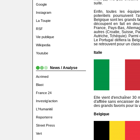
suite.
Google
Enfin, toutes les équi
Instagram
potentiels poursuivent l'a
Belgique sont les grands f
La Toupie
découpent en fait en deux 
France, Pays-Bas, Allemag
RSF
autres (Croatie, Suisse, 
Autriche, Tchéquie). Parmi 
Vie publique
Le Portugal défiera la Belg
se retrouvent pour un class
Wikipedia
Italie
Youtube
News / Analyse
Acrimed
Blast
France 24
Elle vient d'enchaîner 30 m
Investig'action
d'affilée sans encaisser de
des grands favoris pour la vi
L'Humanité
Belgique
Reporterre
Street Press
Vert