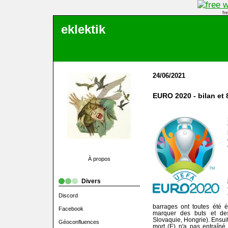
fr
eklektik
24/06/2021
EURO 2020 - bilan et
À propos
Divers
Discord
barrages ont toutes été é
Facebook
marquer des buts et de
Slovaquie, Hongrie). Ensuit
Géoconfluences
mort (E) n'a pas entraîné 