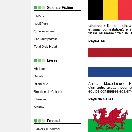
Science-Fiction
Folio SF
nooSFere
talentueux. De ce qu'elle a
et sans contestation), ell
Quarante-deux
finale, au même titre que l'It
The Mumpsimus
Pays-Bas
Total Dick-Head
Livres
Abebooks
Babelio
Autriche, Macédoine du No
BDthèque
d'un autre accabit pour v
équipe considérée égaleme
Brouillon de Culture
Pays de Galles
Librairies
Momox
Football
Cahiers du football