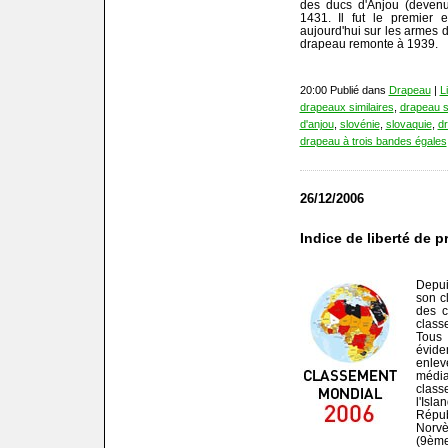
des ducs d'Anjou (devenu
1431. Il fut le premier
aujourd'hui sur les armes d
drapeau remonte à 1939.
20:00 Publié dans
Drapeau
|
L
drapeaux similaires
,
drapeau s
d'anjou
,
slovénie
,
slovaquie
,
dr
drapeau à trois bandes égales
26/12/2006
Indice de liberté de p
Depui
son c
des c
class
Tous 
évide
enle
média
class
l'Isl
Répub
Norv
(9ème