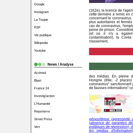
Google
(162e), la licence de l'ag
Instagram
cette dernière a remis en c
concernant le coronavirus.
La Toupie
plus autoritaires et fermés
cas de coronavirus, l'empl
RSF
peine de prison. Considéré
(et où il n'y a égalem
Vie publique
contamination), la Coré
classement.
Wikipedia
Youtube
News / Analyse
Acrimed
des médias. En pleine dé
Hongrie (89e, -2 places)
Blast
coronavirus" sanctionnant j
de fausses informations" co
France 24
Investig'action
L'Humanité
Reporterre
géopolitique (agressivité
Street Press
(absence de garanties dém
politiques de répression), 
Vert
les médias d'informatio