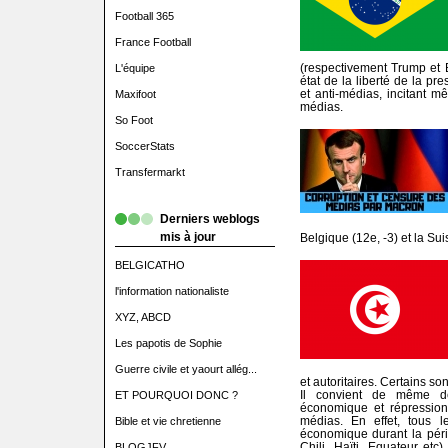
Football 365
France Football
(respectivement Trump et B
L'équipe
état de la liberté de la pr
et anti-médias, incitant 
Maxifoot
médias.
So Foot
SoccerStats
Transfermarkt
Derniers weblogs
mis à jour
Belgique (12e, -3) et la Su
BELGICATHO
l'information nationaliste
XYZ, ABCD
Les papotis de Sophie
Guerre civile et yaourt allég...
et autoritaires. Certains so
Il convient de même de 
ET POURQUOI DONC ?
économique et répressio
médias. En effet, tous 
Bible et vie chretienne
économique durant la pério
Chili, Haïti, Equateur..etc
BLOGJFV