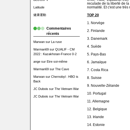
reculade de la liberté de l
normalité. Et c'est une trè
Latitude
健康運動
TOP 20
1. Norvège
Commentaires
2. Finlande
récents
3. Danemark
Marwan
sur
La ruse
4. Suède
Warman69
sur
QUALIF - CM
2022 : Kazakhstan-France 0-2
5. Pays-Bas
ange
sur
Etre soi-même
6. Jamaïque
Warman69
sur
The Cave
7. Costa Rica
Marwan
sur
Chernobyl : HBO is
8. Suisse
Back
9. Nouvelle-Zélande
JC Dubois
sur
The Vietnam War
10. Portugal
JC Dubois
sur
The Vietnam War
11. Allemagne
12. Belgique
13. Irlande
14. Estonie