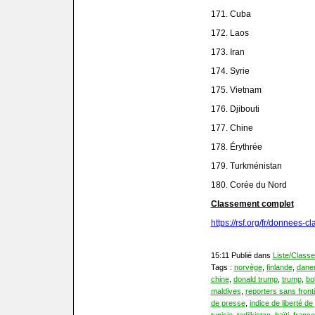
171. Cuba
172. Laos
173. Iran
174. Syrie
175. Vietnam
176. Djibouti
177. Chine
178. Érythrée
179. Turkménistan
180. Corée du Nord
Classement complet
https://rsf.org/fr/donnees-c
15:11 Publié dans
Liste/Class
Tags :
norvège
,
finlande
,
dane
chine
,
donald trump
,
trump
,
bo
maldives
,
reporters sans front
de presse
,
indice de liberté d