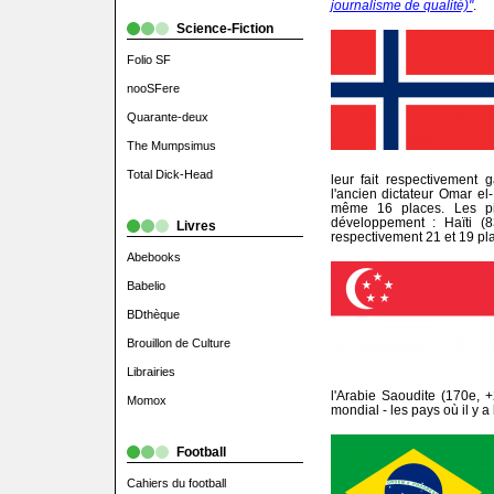
journalisme de qualité)"
.
Science-Fiction
Folio SF
nooSFere
Quarante-deux
The Mumpsimus
Total Dick-Head
leur fait respectivement
l'ancien dictateur Omar el
même 16 places. Les pi
développement : Haïti (
Livres
respectivement 21 et 19 pl
Abebooks
Babelio
BDthèque
Brouillon de Culture
Librairies
l'Arabie Saoudite (170e, +
Momox
mondial - les pays où il y a
Football
Cahiers du football