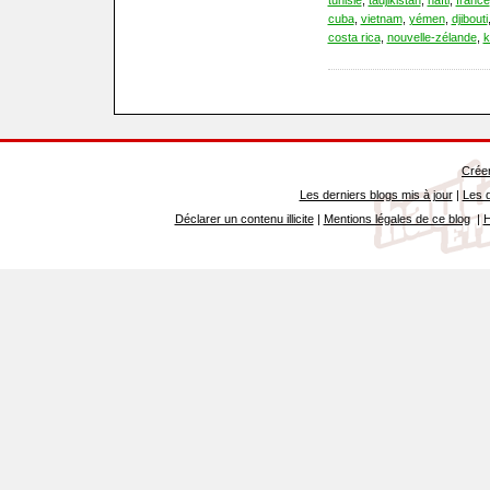
tunisie
,
tadjikistan
,
haïti
,
france
cuba
,
vietnam
,
yémen
,
djibouti
costa rica
,
nouvelle-zélande
,
k
Créer
Les derniers blogs mis à jour
|
Les d
Déclarer un contenu illicite
|
Mentions légales de ce blog
|
H