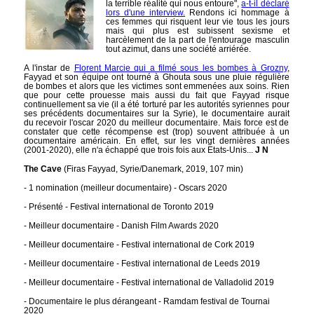
la terrible réalité qui nous entoure",
a-t-il déclaré
lors d'une interview.
Rendons ici hommage à
ces femmes qui risquent leur vie tous les jours
mais qui plus est subissent sexisme et
harcèlement de la part de l'entourage masculin
tout azimut, dans une société arriérée.
A l'instar de
Florent Marcie qui a filmé sous les bombes à Grozny
,
Fayyad et son équipe ont tourné à Ghouta sous une pluie régulière
de bombes et alors que les victimes sont emmenées aux soins. Rien
que pour cette prouesse mais aussi du fait que Fayyad risque
continuellement sa vie (il a été torturé par les autorités syriennes pour
ses précédents documentaires sur la Syrie), le documentaire aurait
du recevoir l'oscar 2020 du meilleur documentaire. Mais force est de
constater que cette récompense est (trop) souvent attribuée à un
documentaire américain. En effet, sur les vingt dernières années
(2001-2020), elle n'a échappé que trois fois aux Etats-Unis...
J N
The Cave
(Firas Fayyad, Syrie/Danemark, 2019, 107 min)
- 1 nomination (meilleur documentaire) - Oscars 2020
- Présenté - Festival international de Toronto 2019
- Meilleur documentaire - Danish Film Awards 2020
- Meilleur documentaire - Festival international de Cork 2019
- Meilleur documentaire - Festival international de Leeds 2019
- Meilleur documentaire - Festival international de Valladolid 2019
- Documentaire le plus dérangeant - Ramdam festival de Tournai
2020