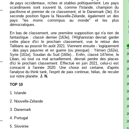
de pays occidentaux, riches et stables politiquemlent. Les pays
scandinaves sont souvent là, comme l'Islande, champion du
pacifisme et premier de ce classement, et le Danemark (3e). En
seconde position figure la Nouvelle-Zélande, également un des
pays "les moins corrompus au monde" et les plus
démocratiques.
En bas de classement, une première supposition qui n'a rien de
fantastique : classé dernier (163e), l'Afghanistan devrait garder
cette place d'ici le prochain classement, vue le retour des
Talibans au pouvoir fin août 2021. Viennent ensuite - logiquement
- des pays pauvres et en guerre (ou presque) : Yémen (162e),
2
Syrie (161e), Soudan du Sud (160e)... Enfin, classé 147ème, le
Liban, où tout va mal actuellement, devrait perdre des places
2
d'ici le prochain classement. Effectué en juin 2021, celui-ci est
consacré à l'année 2020. Une chose est certaine, d'après
2
l'analyse du think tank, l'esprit de paix continue, hélas, de reculer
sur notre planète.
J. N.
2
2
TOP 10
2
1. Islande
2
2. Nouvelle-Zélande
2
3. Danemark
2
4. Portugal
2
5. Slovénie
T