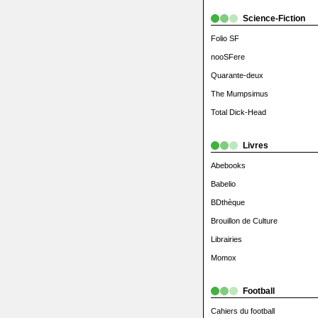
Science-Fiction
Folio SF
nooSFere
Quarante-deux
The Mumpsimus
Total Dick-Head
Livres
Abebooks
Babelio
BDthèque
Brouillon de Culture
Librairies
Momox
Football
Cahiers du football