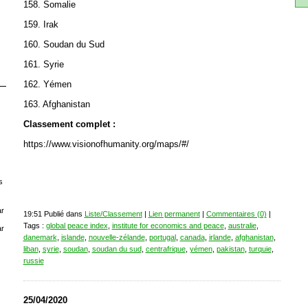
158. Somalie
159. Irak
160. Soudan du Sud
161. Syrie
162. Yémen
163. Afghanistan
Classement complet :
https://www.visionofhumanity.org/maps/#/
s
r
19:51 Publié dans
Liste/Classement
|
Lien permanent
|
Commentaires (0)
|
Tags :
global peace index
,
institute for economics and peace
,
australie
,
r
danemark
,
islande
,
nouvelle-zélande
,
portugal
,
canada
,
irlande
,
afghanistan
,
liban
,
syrie
,
soudan
,
soudan du sud
,
centrafrique
,
yémen
,
pakistan
,
turquie
,
russie
25/04/2020