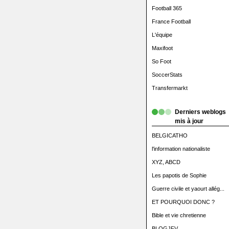
Football 365
France Football
L'équipe
Maxifoot
So Foot
SoccerStats
Transfermarkt
Derniers weblogs
mis à jour
BELGICATHO
l'information nationaliste
XYZ, ABCD
Les papotis de Sophie
Guerre civile et yaourt allég...
ET POURQUOI DONC ?
Bible et vie chretienne
BLOGJFV