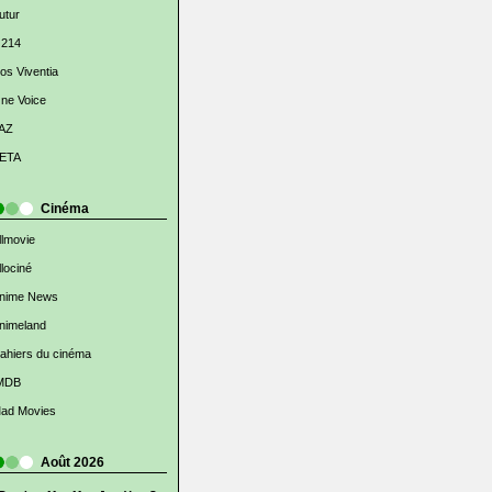
utur
 214
os Viventia
ne Voice
AZ
ETA
Cinéma
llmovie
llociné
nime News
nimeland
ahiers du cinéma
MDB
ad Movies
Août 2026