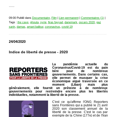
.......
09:00 Publié dans
Documentaire
,
Film
|
Lien permanent
|
Commentaires (1)
|
Tags :
the cave
,
ghouta
,
syrie
,
firas fayyad
,
danemark
,
oscars 2020
,
gaz
sarin
,
damas
,
amani ballour
,
coronavirus
,
covid-19
24/04/2020
Indice de liberté de presse - 2020
La pandémie actuelle du
Coronavirus/Covid-19 est du pain
béni pour de nombreux
gouvernements. Dans certains cas,
elle permet de masquer la crise
économique aiguë traversée en ce
moment (Liban) mais plus
généralement, elle fournit un prétexte à de nombreux
gouvernements pour restreindre encore plus les libertés
individuelles, notamment la liberté de la presse.
C'est ce qu'affirme l'ONG Reporters
sans Frontières qui a publié le 21 avril
2020 son classement annuel de la
liberté de la presse. C'est le cas par
exemple de la Chine (177e) et de l'Iran