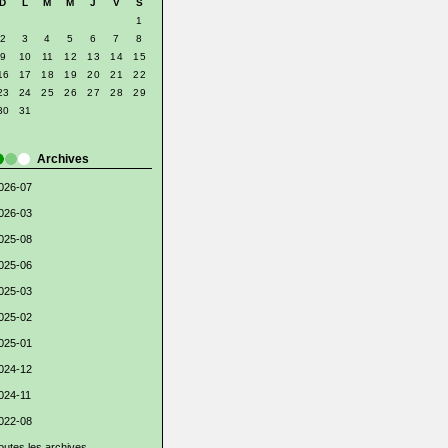
D
L
M
M
J
V
S
1
2
3
4
5
6
7
8
9
10
11
12
13
14
15
16
17
18
19
20
21
22
23
24
25
26
27
28
29
30
31
Archives
026-07
026-03
025-08
025-06
025-03
025-02
025-01
024-12
024-11
022-08
outes les archives