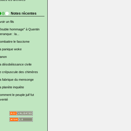
Notes récentes
voir un fils
Double hommage" à Quentin
eranque : la...
ombattre le fascisme
a panique woke
anon
a désobéissance civile
e crépuscule des chimères
a fabrique du mensonge
a planète inquiète
omment le peuple juif fut
nventé