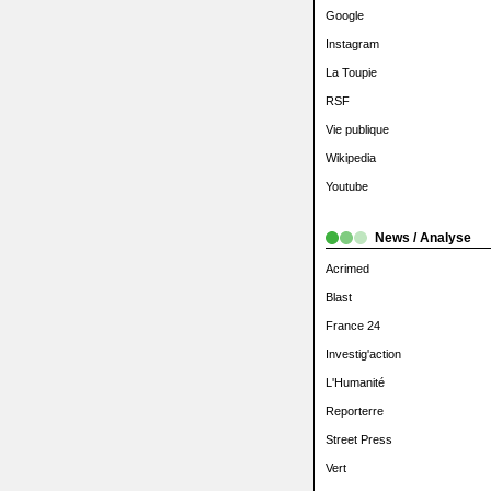
Google
Instagram
La Toupie
RSF
Vie publique
Wikipedia
Youtube
News / Analyse
Acrimed
Blast
France 24
Investig'action
L'Humanité
Reporterre
Street Press
Vert