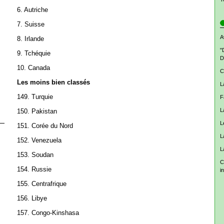
6. Autriche
7. Suisse
A
8. Irlande
"
9. Tchéquie
D
10. Canada
C
Les moins bien classés
L
149. Turquie
F
L
150. Pakistan
L
151. Corée du Nord
L
152. Venezuela
L
153. Soudan
C
154. Russie
i
155. Centrafrique
156. Libye
157. Congo-Kinshasa