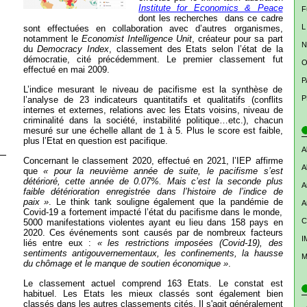
Institute for Economics & Peace
F
dont les recherches dans ce cadre
L
sont effectuées en collaboration avec d’autres organismes,
notamment le
Economist Intelligence Unit
, créateur pour sa part
N
du
Democracy Index
, classement des Etats selon l’état de la
démocratie, cité précédemment. Le premier classement fut
O
effectué en mai 2009.
P
L’indice mesurant le niveau de pacifisme est la synthèse de
P
l’analyse de 23 indicateurs quantitatifs et qualitatifs (conflits
internes et externes, relations avec les Etats voisins, niveau de
criminalité dans la société, instabilité politique…etc.), chacun
mesuré sur une échelle allant de 1 à 5. Plus le score est faible,
plus l’Etat en question est pacifique.
A
Concernant le classement 2020, effectué en 2021, l’IEP affirme
A
que
« pour la neuvième année de suite, le pacifisme s’est
détérioré, cette année de 0.07%. Mais c’est la seconde plus
A
faible détérioration enregistrée dans l’histoire de l’indice de
paix »
. Le think tank souligne également que la pandémie de
A
Covid-19 a fortement impacté l’état du pacifisme dans le monde,
C
5000 manifestations violentes ayant eu lieu dans 158 pays en
2020. Ces événements sont causés par de nombreux facteurs
I
liés entre eux :
« les restrictions imposées (Covid-19), des
sentiments antigouvernementaux, les confinements, la hausse
M
du chômage et le manque de soutien économique »
.
Le classement actuel comprend 163 Etats. Le constat est
habituel. Les Etats les mieux classés sont également bien
classés dans les autres classements cités. Il s'agit généralement