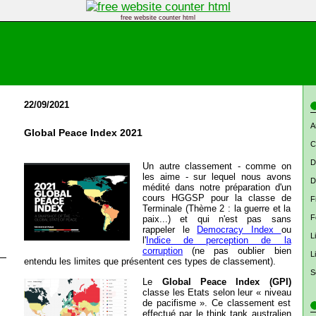
free website counter html
22/09/2021
A
Global Peace Index 2021
C
D
Un autre classement - comme on
les aime - sur lequel nous avons
D
médité dans notre préparation d'un
cours HGGSP pour la classe de
F
Terminale (Thème 2 : la guerre et la
F
paix...) et qui n'est pas sans
rappeler le
Democracy Index
ou
L
l'
Indice de perception de la
corruption
(ne pas oublier bien
L
entendu les limites que présentent ces types de classement).
S
Le
Global Peace Index (GPI)
classe les Etats selon leur « niveau
de pacifisme ». Ce classement est
effectué par le think tank australien