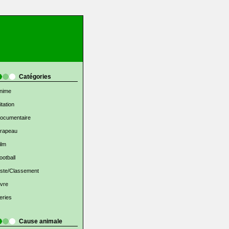
Catégories
nime
itation
ocumentaire
rapeau
ilm
ootball
iste/Classement
ivre
eries
Cause animale