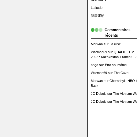
Latitude
健康運動
Commentaires
récents
Marwan
sur
La ruse
Warman69
sur
QUALIF - CM
2022 : Kazakhstan-France 0-2
ange
sur
Etre soi-même
Warman69
sur
The Cave
Marwan
sur
Chernobyl : HBO i
Back
JC Dubois
sur
The Vietnam Wa
JC Dubois
sur
The Vietnam Wa