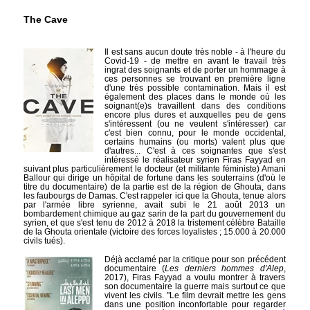
The Cave
Il est sans aucun doute très noble - à l'heure du
Covid-19 - de mettre en avant le travail très
ingrat des soignants et de porter un hommage à
ces personnes se trouvant en première ligne
d'une très possible contamination. Mais il est
également des places dans le monde où les
soignant(e)s travaillent dans des conditions
encore plus dures et auxquelles peu de gens
s'intéressent (ou ne veulent s'intéresser) car
c'est bien connu, pour le monde occidental,
certains humains (ou morts) valent plus que
d'autres... C'est à ces soignantes que s'est
intéressé le réalisateur syrien Firas Fayyad en
suivant plus particulièrement le docteur (et militante féministe) Amani
Ballour qui dirige un hôpital de fortune dans les souterrains (d'où le
titre du documentaire) de la partie est de la région de Ghouta, dans
les faubourgs de Damas. C'est rappeler ici que la Ghouta, tenue alors
par l'armée libre syrienne, avait subi le 21 août 2013 un
bombardement chimique au gaz sarin de la part du gouvernement du
syrien, et que s'est tenu de 2012 à 2018 la tristement célèbre Bataille
de la Ghouta orientale (victoire des forces loyalistes ; 15.000 à 20.000
civils tués).
Déjà acclamé par la critique pour son précédent
documentaire (
Les derniers hommes d'Alep
,
2017), Firas Fayyad a voulu montrer à travers
son documentaire la guerre mais surtout ce que
vivent les civils. "Le film devrait mettre les gens
dans une position inconfortable pour regarder